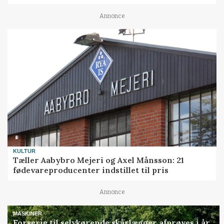
Annonce
KULTUR
Tæller Aabybro Mejeri og Axel Månsson: 21
fødevareproducenter indstillet til pris
Annonce
MASKINER
Forserie til selvkørende skårlægger afprøves i år