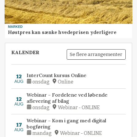
MARKED
Høstpres kan sænke hvedeprisen yderligere
KALENDER
Se flere arrangementer
InterCount kursus Online
12
AUG
onsdag
Online
Webinar – Fordelene ved løbende
12
aflevering af bilag
AUG
onsdag
Webinar - ONLINE
Webinar – Kom i gang med digital
17
bogføring
AUG
mandag
Webinar - ONLINE