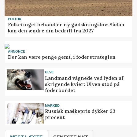
POLITIK
Folketinget behandler ny gødskningslov: Sådan
kan den ændre din bedrift fra 2027
ANNONCE
Der kan være penge gemt, i foderstrategien
ULVE
Landmand vågnede ved lyden af
skrigende kvier: Ulven stod på
foderbordet
MARKED
Russisk mælkepris dykker 23
procent