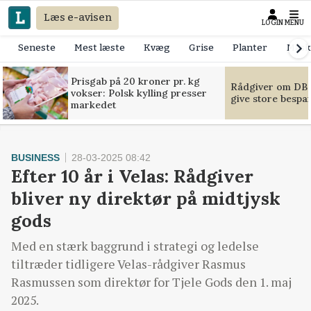
Læs e-avisen
LOGIN
MENU
Seneste
Mest læste
Kvæg
Grise
Planter
Mask
Prisgab på 20 kroner pr. kg
Rådgiver om DB-
vokser: Polsk kylling presser
give store bespa
markedet
BUSINESS
28-03-2025 08:42
Efter 10 år i Velas: Rådgiver
bliver ny direktør på midtjysk
gods
Med en stærk baggrund i strategi og ledelse
tiltræder tidligere Velas-rådgiver Rasmus
Rasmussen som direktør for Tjele Gods den 1. maj
2025.