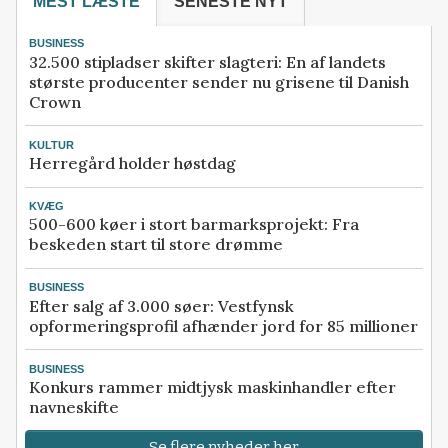
MEST LÆSTE
SENESTE NYT
BUSINESS
32.500 stipladser skifter slagteri: En af landets
største producenter sender nu grisene til Danish
Crown
KULTUR
Herregård holder høstdag
KVÆG
500-600 køer i stort barmarksprojekt: Fra
beskeden start til store drømme
BUSINESS
Efter salg af 3.000 søer: Vestfynsk
opformeringsprofil afhænder jord for 85 millioner
BUSINESS
Konkurs rammer midtjysk maskinhandler efter
navneskifte
Se flere nyheder her