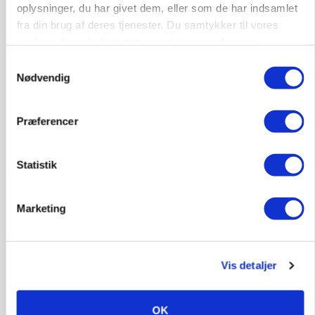
oplysninger, du har givet dem, eller som de har indsamlet
fra din brug af deres tjenester. Du samtykker til vores
cookies, hvis du fortsætter med at anvende vores
hjemmeside.
Samtykkevalg
Nødvendig
MARKEDSFOKUS
Præferencer
Prisgab på 20 kroner pr. kg vokser: Polsk kylling
presser markedet
Statistik
Marketing
Vis detaljer
OK