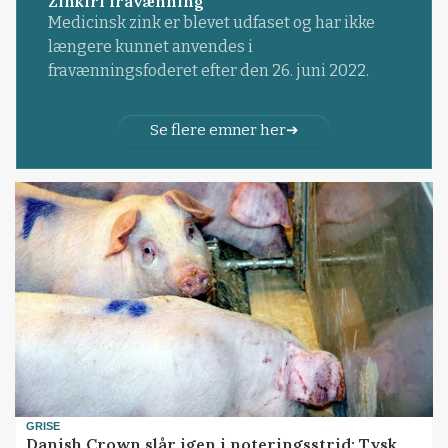
Zinkfri fravænning
Medicinsk zink er blevet udfaset og har ikke
længere kunnet anvendes i
fravænningsfoderet efter den 26. juni 2022.
Se flere emner her
GRISE
Danish Crown slår igen i noteringsstrid: Tysk