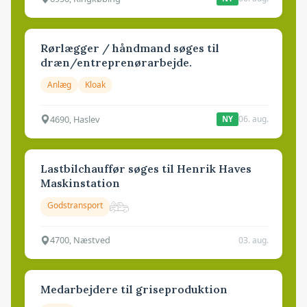
Rørlægger / håndmand søges til
dræn/entreprenørarbejde.
Anlæg
Kloak
4690, Haslev
06. aug.
NY
Lastbilchauffør søges til Henrik Haves
Maskinstation
Godstransport
4700, Næstved
03. aug.
Medarbejdere til griseproduktion