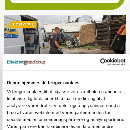
HØST-TOUR
Denne hjemmeside bruger cookies
PLANTER
18 montører står klar i høsten: Sådan holder PN
Vi bruger cookies til at tilpasse vores indhold og annoncer,
Maskiner landmænd i gang
til at vise dig funktioner til sociale medier og til at
analysere vores trafik. Vi deler også oplysninger om din
brug af vores website med vores partnere inden for
sociale medier, annonceringspartnere og analysepartnere.
Vores partnere kan kombinere disse data med andre