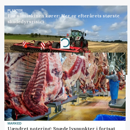
PLANTER
Før såmaskinen kører: Her er efterårets største
skadedyrsrisici
Annonce
Loading...
MARKED
Uændret notering: Spæde lyspunkter i fortsat