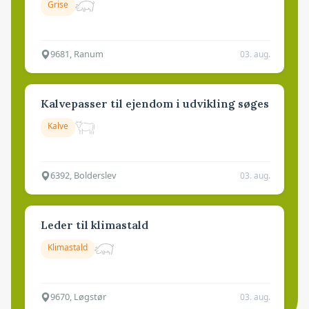
Grise
9681, Ranum
03. aug.
Kalvepasser til ejendom i udvikling søges
Kalve
6392, Bolderslev
03. aug.
Leder til klimastald
Klimastald
9670, Løgstør
03. aug.