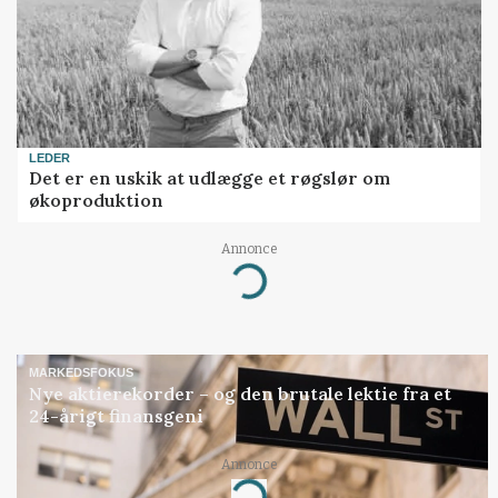
LEDER
Det er en uskik at udlægge et røgslør om
økoproduktion
Annonce
Loading...
MARKEDSFOKUS
Nye aktierekorder – og den brutale lektie fra et
24-årigt finansgeni
Annonce