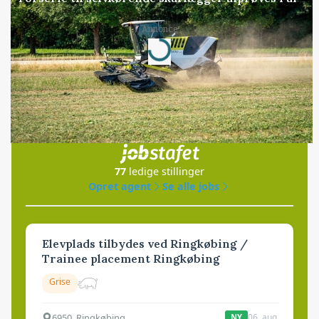
Annonce
Loading...
Jobs
i samarbejde med
77
ledige stillinger
Opret agent
Se alle jobs
Elevplads tilbydes ved Ringkøbing /
Trainee placement Ringkøbing
Grise
6950, Ringkøbing
06. aug.
NY