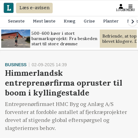
Læs e-avisen
LOGIN
MENU
Seneste
Mest læste
Kvæg
Grise
Planter
Mask
500-600 køer i stort
Befriende, at to
barmarksprojekt: Fra beskeden
blevet klogere. D
start til store drømme
BUSINESS
02-09-2025 14:39
Himmerlandsk
entreprenørfirma opruster til
boom i kyllingestalde
Entreprenørfirmaet HMC Byg og Anlæg A/S
forventer at fordoble antallet af fjerkræprojekter
drevet af stigende global efterspørgsel og
slagteriernes behov.