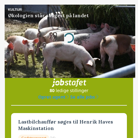
KULTUR
Økologien står svagest på landet
Annonce
Loading...
Jobs
i samarbejde med
80
ledige stillinger
Opret agent
Se alle jobs
Lastbilchauffør søges til Henrik Haves
Maskinstation