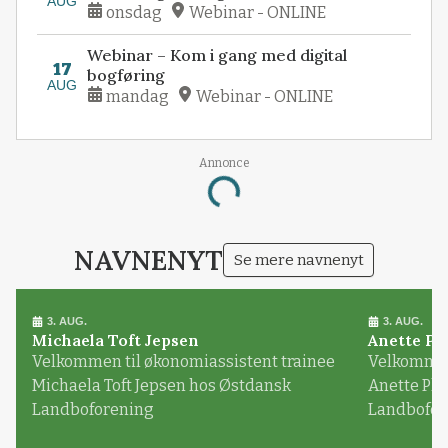
AUG
onsdag
Webinar - ONLINE
Webinar – Kom i gang med digital
17
bogføring
AUG
mandag
Webinar - ONLINE
Annonce
Loading...
NAVNENYT
Se mere navnenyt
3. AUG.
3. AUG.
Michaela Toft Jepsen
Anette Pl
Velkommen til økonomiassistent trainee
Velkommen 
Michaela Toft Jepsen hos Østdansk
Anette Pl
Landboforening
Landbofor