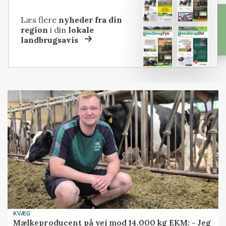
Læs flere
nyheder fra din
region
i din
lokale
landbrugsavis
KVÆG
Mælkeproducent på vej mod 14.000 kg EKM: - Jeg