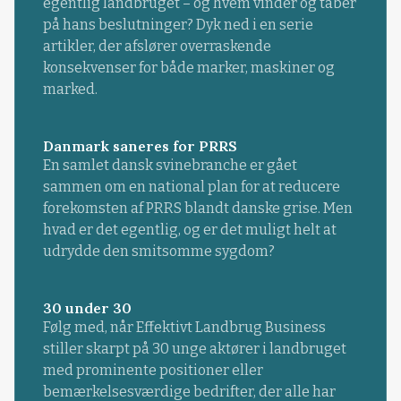
egentlig landbruget – og hvem vinder og taber
på hans beslutninger? Dyk ned i en serie
artikler, der afslører overraskende
konsekvenser for både marker, maskiner og
marked.
Danmark saneres for PRRS
En samlet dansk svinebranche er gået
sammen om en national plan for at reducere
forekomsten af PRRS blandt danske grise. Men
hvad er det egentlig, og er det muligt helt at
udrydde den smitsomme sygdom?
30 under 30
Følg med, når Effektivt Landbrug Business
stiller skarpt på 30 unge aktører i landbruget
med prominente positioner eller
bemærkelsesværdige bedrifter, der alle har