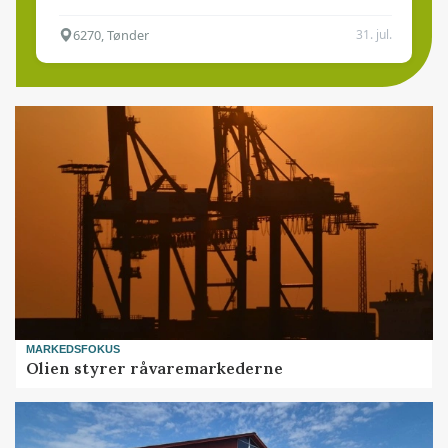
6270, Tønder
31. jul.
MARKEDSFOKUS
Olien styrer råvaremarkederne