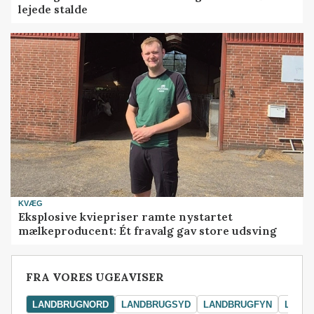
lejede stalde
KVÆG
Eksplosive kviepriser ramte nystartet
mælkeproducent: Ét fravalg gav store udsving
FRA VORES UGEAVISER
LANDBRUGNORD
LANDBRUGSYD
LANDBRUGFYN
LAND