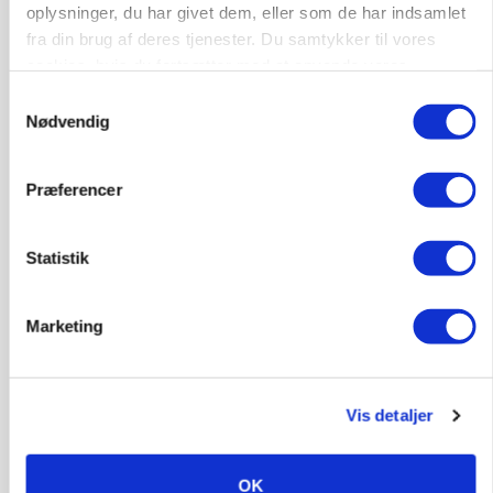
oplysninger, du har givet dem, eller som de har indsamlet
fra din brug af deres tjenester. Du samtykker til vores
MARKED
Olieprisfald og fredshåb sender F5-renten ned
cookies, hvis du fortsætter med at anvende vores
på 3 procent
hjemmeside.
Samtykkevalg
Nødvendig
Annonce
Præferencer
Statistik
Marketing
Vis detaljer
BUSINESS
Lave grisepriser og nye regler øger landbobanks
forsigtighed
OK