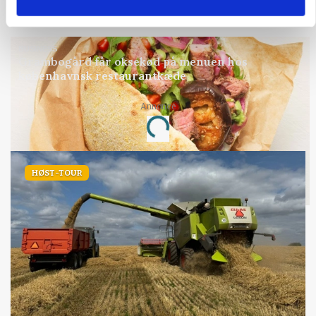
Annonce
BUSINESS
Grambogård får oksekød på menuen hos
københavnsk restaurantkæde
Annonce
Loading...
HØST-TOUR