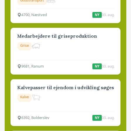
Godstransport
4700, Næstved
03. aug.
NY
Medarbejdere til griseproduktion
Grise
9681, Ranum
03. aug.
NY
Kalvepasser til ejendom i udvikling søges
Kalve
6392, Bolderslev
03. aug.
NY