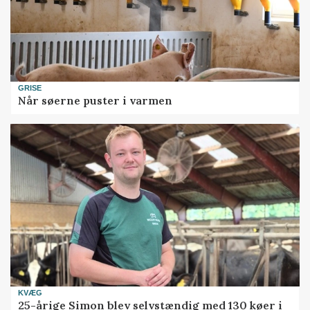
GRISE
Når søerne puster i varmen
KVÆG
25-årige Simon blev selvstændig med 130 køer i