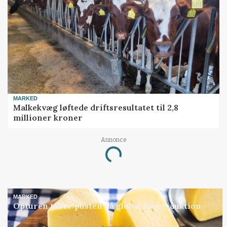
MARKED
Malkekvæg løftede driftsresultatet til 2,8
millioner kroner
Annonce
Loading...
MARKED
Opturen taber pusten på global mejeriauktion