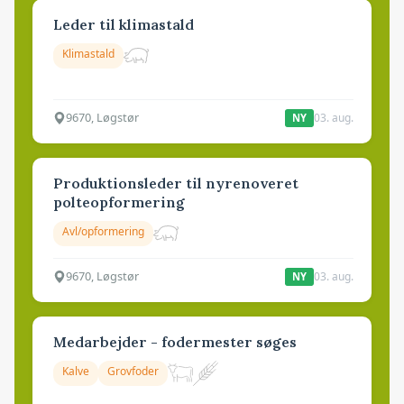
Leder til klimastald
Klimastald
9670, Løgstør
03. aug.
NY
Produktionsleder til nyrenoveret
polteopformering
Avl/opformering
9670, Løgstør
03. aug.
NY
Medarbejder - fodermester søges
Kalve
Grovfoder