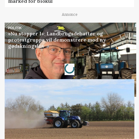
marked for biokul
Annonce
POLITIK
»Nu stopper I«: Landbrugsdebattør og
protestgruppe vil demonstrere mod ny
gødskningslov
Loading...
Annonce