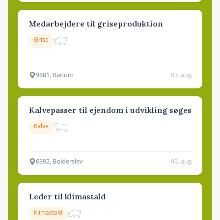
Medarbejdere til griseproduktion
Grise
9681, Ranum
03. aug.
Kalvepasser til ejendom i udvikling søges
Kalve
6392, Bolderslev
03. aug.
Leder til klimastald
Klimastald