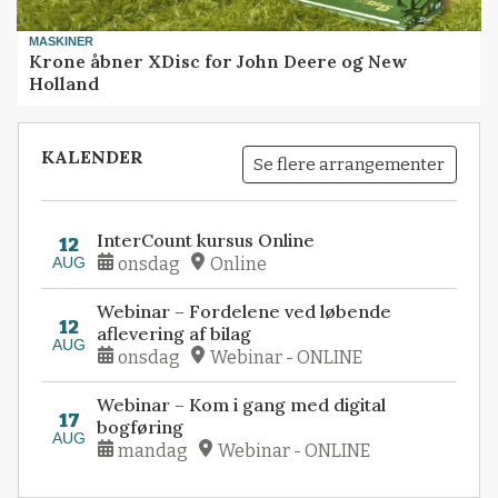
MASKINER
Krone åbner XDisc for John Deere og New
Holland
KALENDER
Se flere arrangementer
InterCount kursus Online
12
AUG
onsdag
Online
Webinar – Fordelene ved løbende
12
aflevering af bilag
AUG
onsdag
Webinar - ONLINE
Webinar – Kom i gang med digital
17
bogføring
AUG
mandag
Webinar - ONLINE