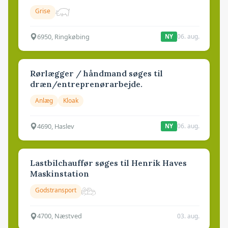
Grise
6950, Ringkøbing
06. aug.
NY
Rørlægger / håndmand søges til
dræn/entreprenørarbejde.
Anlæg
Kloak
4690, Haslev
06. aug.
NY
Lastbilchauffør søges til Henrik Haves
Maskinstation
Godstransport
4700, Næstved
03. aug.