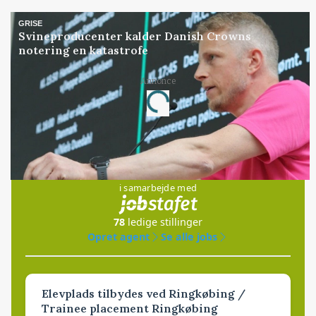
GRISE
Svineproducenter kalder Danish Crowns
notering en katastrofe
Annonce
Loading...
Jobs
i samarbejde med
78
ledige stillinger
Opret agent
Se alle jobs
Elevplads tilbydes ved Ringkøbing /
Trainee placement Ringkøbing