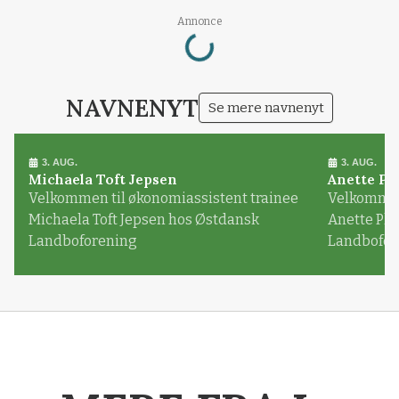
Loading...
Annonce
NAVNENYT
Se mere navnenyt
3. AUG.
3. AUG.
Michaela Toft Jepsen
Anette Pl
Velkommen til økonomiassistent trainee
Velkommen 
Michaela Toft Jepsen hos Østdansk
Anette Pl
Landboforening
Landbofor