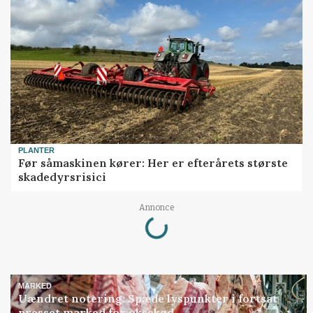
PLANTER
Før såmaskinen kører: Her er efterårets største
skadedyrsrisici
Loading...
Annonce
MARKED
Uændret notering: Spæde lyspunkter i fortsat
presset marked for oksekød