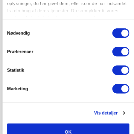
oplysninger, du har givet dem, eller som de har indsamlet
fra din brug af deres tjenester. Du samtykker til vores
cookies, hvis du fortsætter med at anvende vores
hjemmeside.
Samtykkevalg
BUSINESS
Nødvendig
Ejer eller medejer? Nyt tv-format udfordrer
landbrugets ejerstruktur
Loading...
Præferencer
Annonce
Statistik
Marketing
Vis detaljer
OK