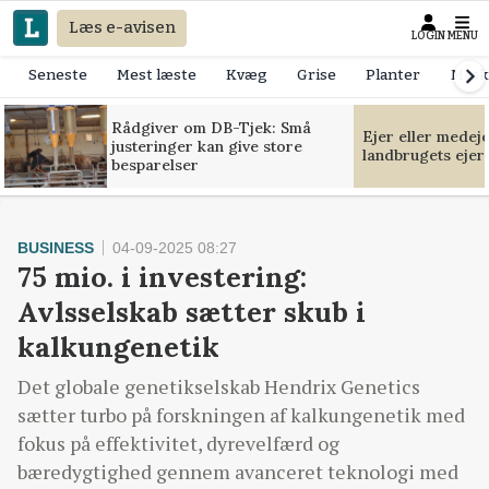
Læs e-avisen
LOGIN
MENU
Seneste
Mest læste
Kvæg
Grise
Planter
Mask
Rådgiver om DB-Tjek: Små
Ejer eller medej
justeringer kan give store
landbrugets ejer
besparelser
BUSINESS
04-09-2025 08:27
75 mio. i investering:
Avlsselskab sætter skub i
kalkungenetik
Det globale genetikselskab Hendrix Genetics
sætter turbo på forskningen af kalkungenetik med
fokus på effektivitet, dyrevelfærd og
bæredygtighed gennem avanceret teknologi med