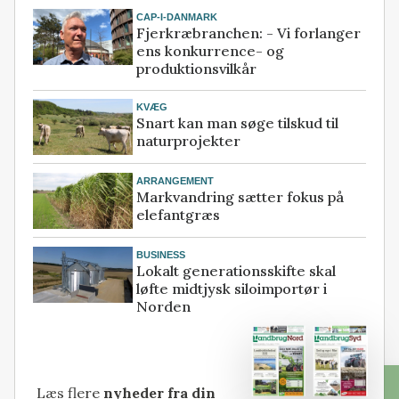
CAP-I-DANMARK
Fjerkræbranchen: - Vi forlanger
ens konkurrence- og
produktionsvilkår
KVÆG
Snart kan man søge tilskud til
naturprojekter
ARRANGEMENT
Markvandring sætter fokus på
elefantgræs
BUSINESS
Lokalt generationsskifte skal
løfte midtjysk siloimportør i
Norden
Læs flere
nyheder fra din