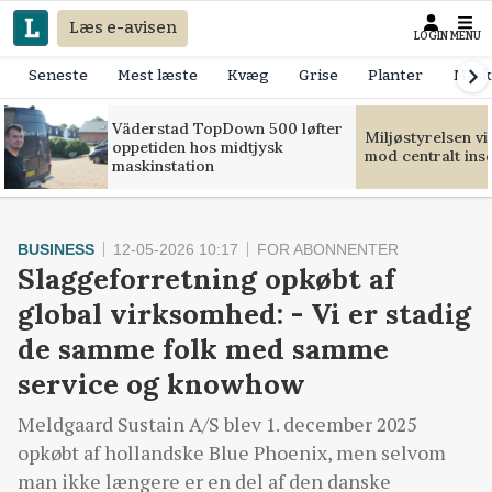
Læs e-avisen
LOGIN
MENU
Seneste
Mest læste
Kvæg
Grise
Planter
Mask
Väderstad TopDown 500 løfter
Miljøstyrelsen v
oppetiden hos midtjysk
mod centralt ins
maskinstation
BUSINESS
12-05-2026 10:17
FOR ABONNENTER
Slaggeforretning opkøbt af
global virksomhed: - Vi er stadig
de samme folk med samme
service og knowhow
Meldgaard Sustain A/S blev 1. december 2025
opkøbt af hollandske Blue Phoenix, men selvom
man ikke længere er en del af den danske