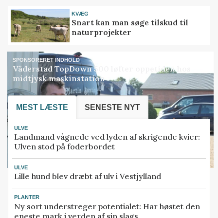
KVÆG
Snart kan man søge tilskud til
naturprojekter
SPONSORERET INDHOLD
Väderstad TopDown 500 løfter oppetiden hos
midtjysk maskinstation
MEST LÆSTE
SENESTE NYT
ULVE
Landmand vågnede ved lyden af skrigende kvier:
Ulven stod på foderbordet
ULVE
Lille hund blev dræbt af ulv i Vestjylland
PLANTER
Ny sort understreger potentialet: Har høstet den
eneste mark i verden af sin slags