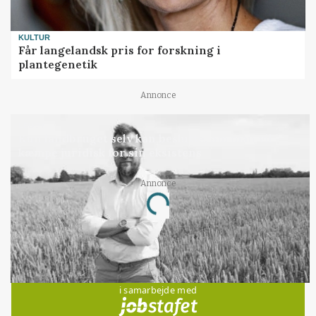
KULTUR
Får langelandsk pris for forskning i
plantegenetik
Annonce
LEDER
Kun landbruget selv kan beslutte, om man vil
kæmpe juridisk for sin eksistens
Annonce
Loading...
Jobs
i samarbejde med