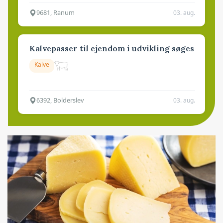
9681, Ranum
03. aug.
Kalvepasser til ejendom i udvikling søges
Kalve
6392, Bolderslev
03. aug.