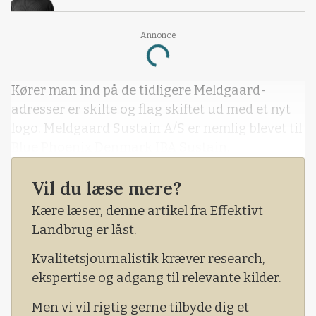
Annonce
Loading...
Kører man ind på de tidligere Meldgaard-
adresser er skilte og flag skiftet ud med et nyt
logo. Meldgaard Sustain A/S er nemlig blevet til
Blue Phoenix Denmark IBA Sustain.
Vil du læse mere?
Kære læser, denne artikel fra Effektivt
Landbrug er låst.
Kvalitetsjournalistik kræver research,
ekspertise og adgang til relevante kilder.
Men vi vil rigtig gerne tilbyde dig et