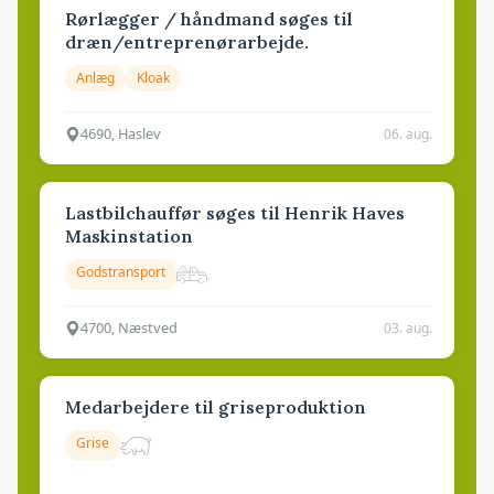
Rørlægger / håndmand søges til
dræn/entreprenørarbejde.
Anlæg
Kloak
4690, Haslev
06. aug.
Lastbilchauffør søges til Henrik Haves
Maskinstation
Godstransport
4700, Næstved
03. aug.
Medarbejdere til griseproduktion
Grise