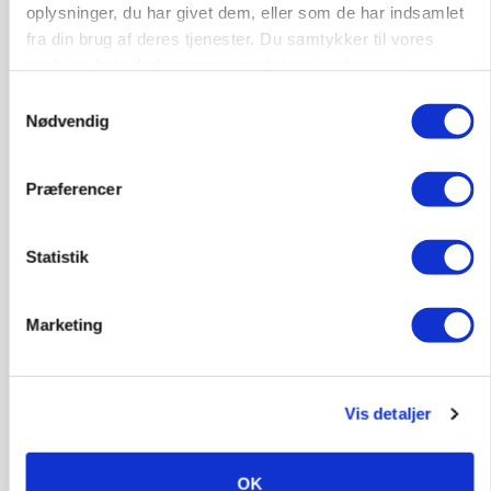
oplysninger, du har givet dem, eller som de har indsamlet
fra din brug af deres tjenester. Du samtykker til vores
cookies, hvis du fortsætter med at anvende vores
hjemmeside.
Samtykkevalg
Nødvendig
MARKED
Hvedeprisen sprang næsten 6 procent
Præferencer
Annonce
MARKED
Tysk industri trodser energipres og kinesisk
Statistik
konkurrence
Marketing
Annonce
Loading...
Vis detaljer
OK