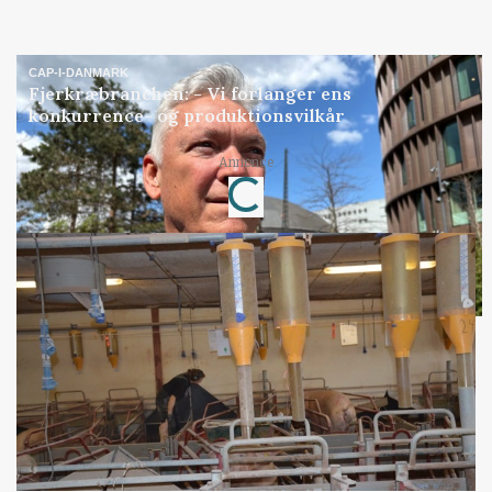
CAP-I-DANMARK
Fjerkræbranchen: - Vi forlanger ens
konkurrence- og produktionsvilkår
Annonce
Loading...