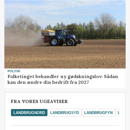
POLITIK
Folketinget behandler ny gødskningslov: Sådan
kan den ændre din bedrift fra 2027
FRA VORES UGEAVISER
LANDBRUGNORD
LANDBRUGSYD
LANDBRUGFYN
LAND