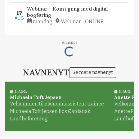
Webinar – Kom i gang med digital
17
bogføring
AUG
mandag
Webinar - ONLINE
Annonce
Loading...
NAVNENYT
Se mere navnenyt
3. AUG.
3. AUG.
Michaela Toft Jepsen
Anette Pl
Velkommen til økonomiassistent trainee
Velkommen 
Michaela Toft Jepsen hos Østdansk
Anette Pl
Landboforening
Landbofor