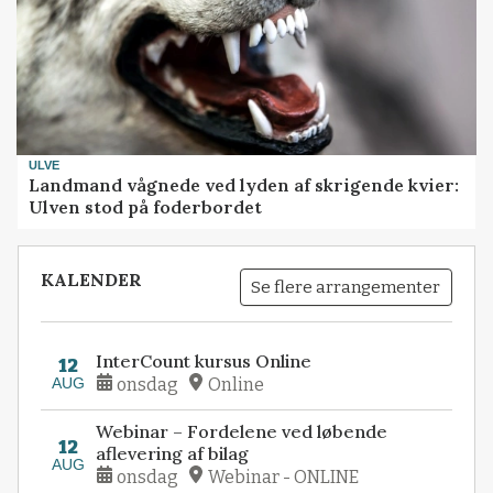
ULVE
Landmand vågnede ved lyden af skrigende kvier:
Ulven stod på foderbordet
KALENDER
Se flere arrangementer
InterCount kursus Online
12
AUG
onsdag
Online
Webinar – Fordelene ved løbende
12
aflevering af bilag
AUG
onsdag
Webinar - ONLINE