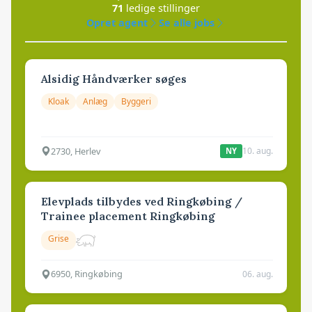
71
ledige stillinger
Opret agent
Se alle jobs
Alsidig Håndværker søges
Kloak
Anlæg
Byggeri
2730, Herlev
10. aug.
NY
Elevplads tilbydes ved Ringkøbing /
Trainee placement Ringkøbing
Grise
6950, Ringkøbing
06. aug.