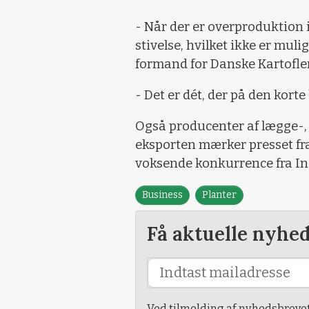
- Når der er overproduktion i
stivelse, hvilket ikke er muli
formand for Danske Kartofler,
- Det er dét, der på den korte
Også producenter af lægge-, 
eksporten mærker presset fr
voksende konkurrence fra In
Business
Planter
Få aktuelle nyhe
Ved tilmelding af nyhedsbreve