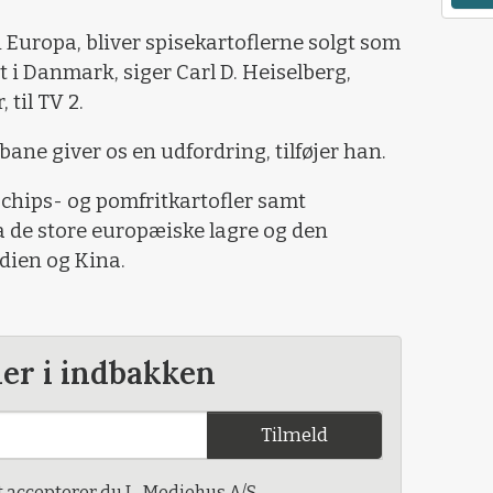
 Europa, bliver spisekartoflerne solgt som
gt i Danmark, siger Carl D. Heiselberg,
 til TV 2.
 bane giver os en udfordring, tilføjer han.
chips- og pomfritkartofler samt
a de store europæiske lagre og den
dien og Kina.
der i indbakken
Tilmeld
t accepterer du L-Mediehus A/S