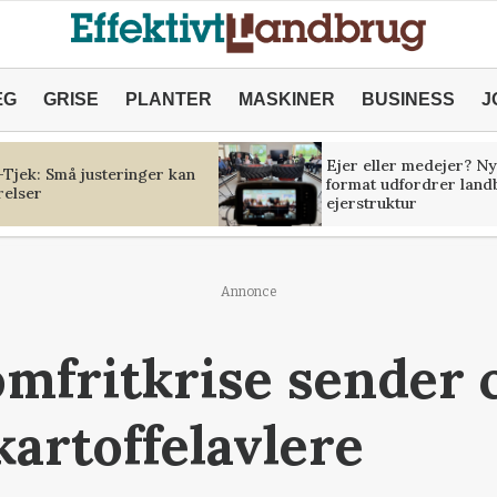
ÆG
GRISE
PLANTER
MASKINER
BUSINESS
J
Ejer eller medejer? Ny
Tjek: Små justeringer kan
format udfordrer land
relser
ejerstruktur
Annonce
mfritkrise sender 
kartoffelavlere