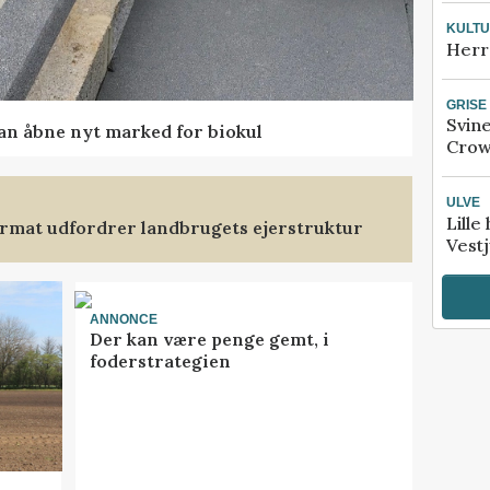
KULT
Herr
GRISE
Svin
kan åbne nyt marked for biokul
Crow
ULVE
Lille
format udfordrer landbrugets ejerstruktur
Vestj
ANNONCE
Der kan være penge gemt, i
foderstrategien