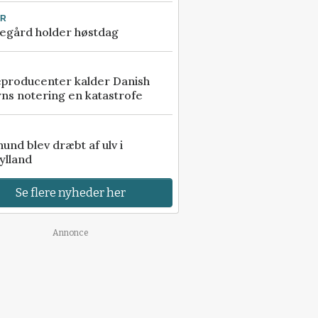
UR
egård holder høstdag
eproducenter kalder Danish
ns notering en katastrofe
 hund blev dræbt af ulv i
ylland
Se flere nyheder her
Annonce