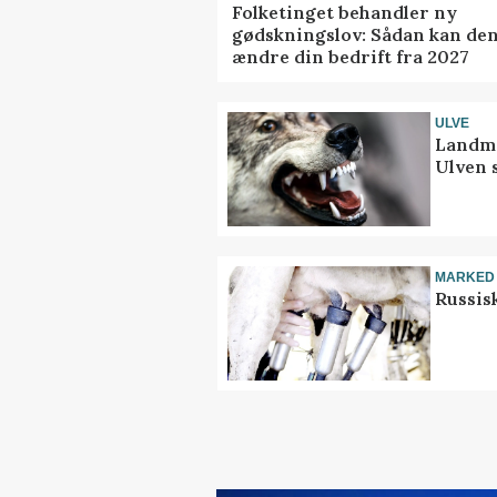
Folketinget behandler ny
gødskningslov: Sådan kan de
ændre din bedrift fra 2027
ULVE
Landma
Ulven 
MARKED
Russis