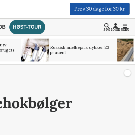
Prøv 30 dage for 30 kr.
OB
HØST-TOUR
SØG
LOGIN
MENU
t tv-
Russisk mælkepris dykker 23
brugets
procent
chokbølger