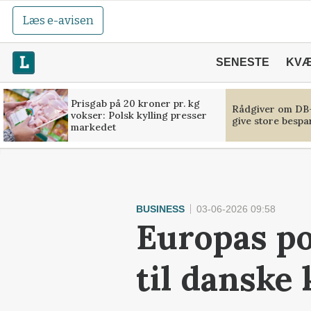
Læs e-avisen
SENESTE
KV
Prisgab på 20 kroner pr. kg
Rådgiver om DB-
vokser: Polsk kylling presser
give store bespa
markedet
BUSINESS
03-06-2026 09:58
Europas po
til danske 