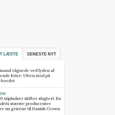
T LÆSTE
SENESTE NYT
mand vågnede ved lyden af
ende kvier: Ulven stod på
rbordet
ESS
0 stipladser skifter slagteri: En
ndets største producenter
r nu grisene til Danish Crown