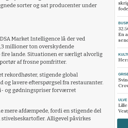
skri
egnede sorter og sat producenter under
fod
BUSI
32.5
En a
DSA Market Intelligence lå der ved
send
3 millioner ton overskydende
 fire lande. Situationen er særligt alvorlig
KULT
Her
portør af frosne pomfritter.
et rekordhøster, stigende global
GRIS
Svin
 og lavere efterspørgsel fra restauranter.
Crow
i- og gødningspriser forværret
ULVE
Lill
 mere afdæmpede, fordi en stigende del
Vest
stivelseskartofler. Alligevel påvirkes