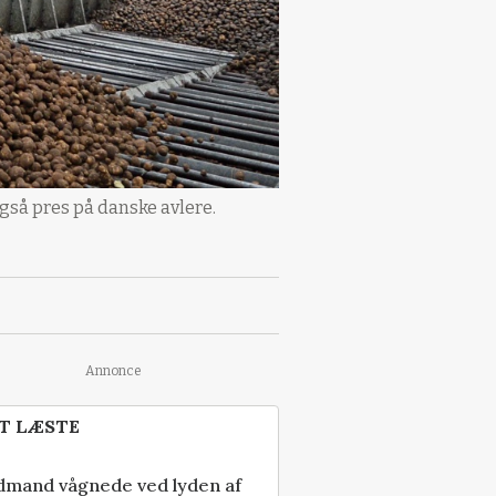
gså pres på danske avlere.
Annonce
T LÆSTE
dmand vågnede ved lyden af