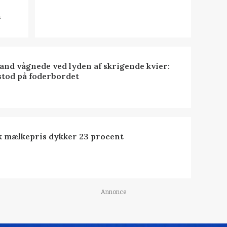
n
nd vågnede ved lyden af skrigende kvier:
stod på foderbordet
k mælkepris dykker 23 procent
Annonce