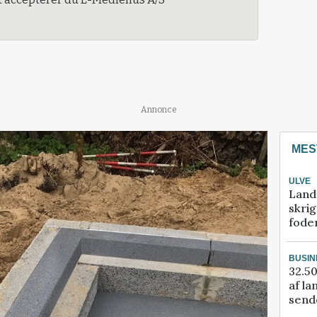
Annonce
MES
ULVE
Land
skrig
fode
BUSIN
32.50
af la
sende