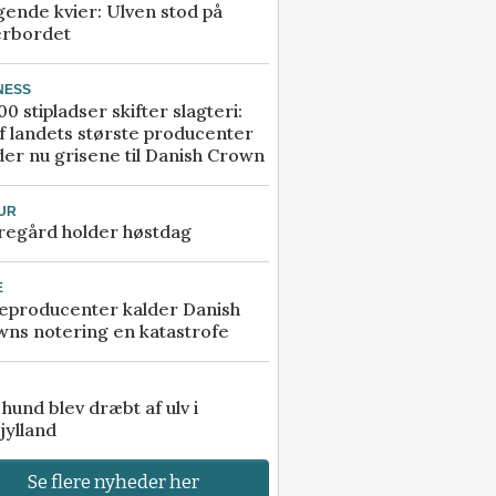
gende kvier: Ulven stod på
erbordet
NESS
00 stipladser skifter slagteri:
f landets største producenter
er nu grisene til Danish Crown
UR
regård holder høstdag
E
eproducenter kalder Danish
ns notering en katastrofe
e hund blev dræbt af ulv i
jylland
Se flere nyheder her