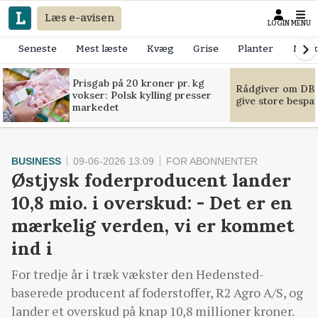
Læs e-avisen
LOGIN
MENU
Seneste
Mest læste
Kvæg
Grise
Planter
Mask
Prisgab på 20 kroner pr. kg
Rådgiver om DB-
vokser: Polsk kylling presser
give store bespa
markedet
BUSINESS
09-06-2026 13:09
FOR ABONNENTER
Østjysk foderproducent lander
10,8 mio. i overskud: - Det er en
mærkelig verden, vi er kommet
ind i
For tredje år i træk vækster den Hedensted-
baserede producent af foderstoffer, R2 Agro A/S, og
lander et overskud på knap 10,8 millioner kroner.