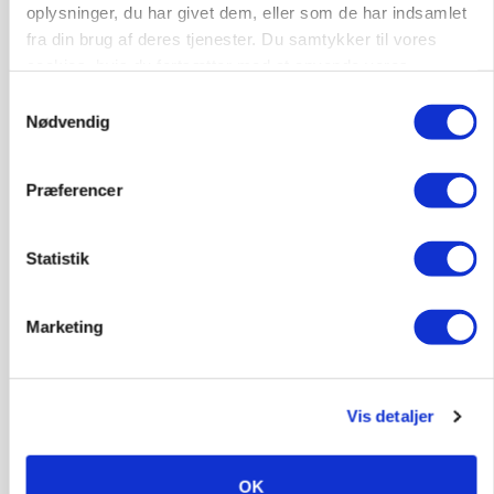
oplysninger, du har givet dem, eller som de har indsamlet
Annonce
fra din brug af deres tjenester. Du samtykker til vores
cookies, hvis du fortsætter med at anvende vores
PLANTER
Før såmaskinen kører: Her er efterårets største
hjemmeside.
Samtykkevalg
skadedyrsrisici
Nødvendig
Annonce
Loading...
Præferencer
Statistik
Marketing
Vis detaljer
OK