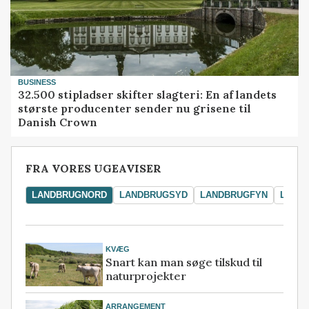
BUSINESS
32.500 stipladser skifter slagteri: En af landets
største producenter sender nu grisene til
Danish Crown
FRA VORES UGEAVISER
LANDBRUGNORD
LANDBRUGSYD
LANDBRUGFYN
LAND
KVÆG
Snart kan man søge tilskud til
naturprojekter
ARRANGEMENT