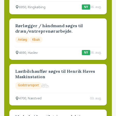
6950, Ringkøbing
06. aug.
NY
Rørlægger / håndmand søges til
dræn/entreprenørarbejde.
Anlæg
Kloak
4690, Haslev
06. aug.
NY
Lastbilchauffør søges til Henrik Haves
Maskinstation
Godstransport
4700, Næstved
03. aug.