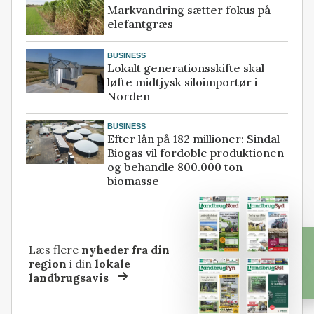
Markvandring sætter fokus på
elefantgræs
BUSINESS
Lokalt generationsskifte skal
løfte midtjysk siloimportør i
Norden
BUSINESS
Efter lån på 182 millioner: Sindal
Biogas vil fordoble produktionen
og behandle 800.000 ton
biomasse
Læs flere
nyheder fra din
region
i din
lokale
landbrugsavis