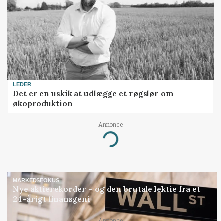
LEDER
Det er en uskik at udlægge et røgslør om
økoproduktion
Annonce
Loading...
MARKEDSFOKUS
Nye aktierekorder – og den brutale lektie fra et
24-årigt finansgeni
Annonce