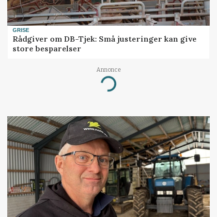
GRISE
Rådgiver om DB-Tjek: Små justeringer kan give
store besparelser
Annonce
Loading...