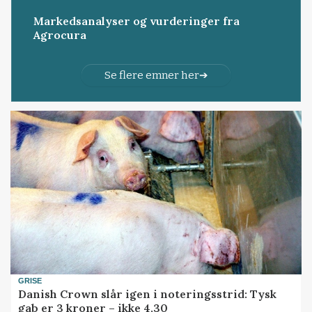
Markedsanalyser og vurderinger fra
Agrocura
Se flere emner her
GRISE
Danish Crown slår igen i noteringsstrid: Tysk
gab er 3 kroner – ikke 4,30