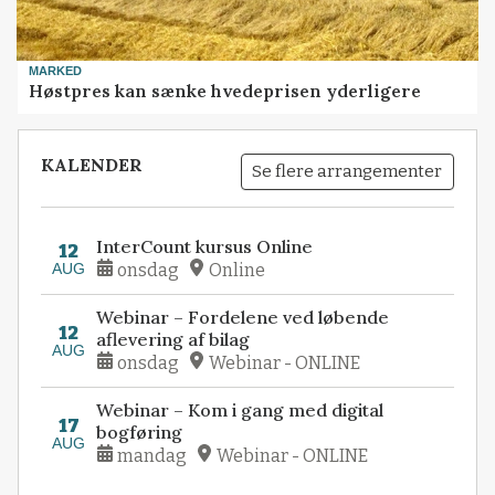
MARKED
Høstpres kan sænke hvedeprisen yderligere
KALENDER
Se flere arrangementer
InterCount kursus Online
12
AUG
onsdag
Online
Webinar – Fordelene ved løbende
12
aflevering af bilag
AUG
onsdag
Webinar - ONLINE
Webinar – Kom i gang med digital
17
bogføring
AUG
mandag
Webinar - ONLINE