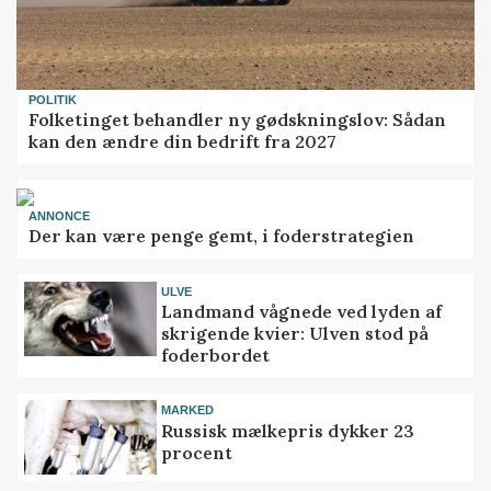
POLITIK
Folketinget behandler ny gødskningslov: Sådan
kan den ændre din bedrift fra 2027
ANNONCE
Der kan være penge gemt, i foderstrategien
ULVE
Landmand vågnede ved lyden af
skrigende kvier: Ulven stod på
foderbordet
MARKED
Russisk mælkepris dykker 23
procent