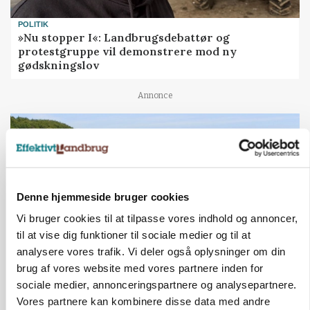
POLITIK
»Nu stopper I«: Landbrugsdebattør og
protestgruppe vil demonstrere mod ny
gødskningslov
Annonce
Denne hjemmeside bruger cookies
Vi bruger cookies til at tilpasse vores indhold og annoncer,
til at vise dig funktioner til sociale medier og til at
analysere vores trafik. Vi deler også oplysninger om din
brug af vores website med vores partnere inden for
KVÆG
sociale medier, annonceringspartnere og analysepartnere.
Snart kan man søge tilskud til naturprojekter
Vores partnere kan kombinere disse data med andre