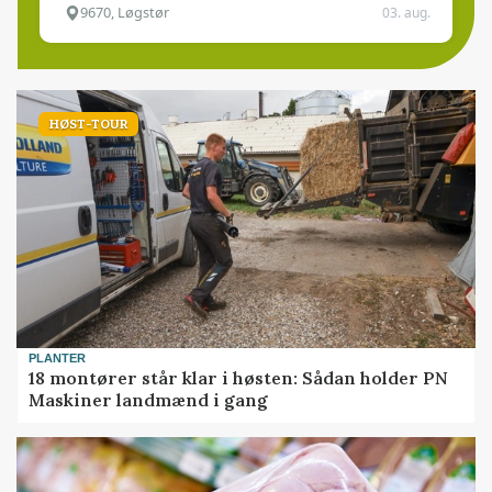
9670, Løgstør
03. aug.
HØST-TOUR
PLANTER
18 montører står klar i høsten: Sådan holder PN
Maskiner landmænd i gang