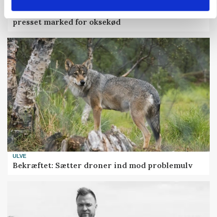
MARKED
Uændret notering: Spæde lyspunkter i fortsat
presset marked for oksekød
ULVE
Bekræftet: Sætter droner ind mod problemulv