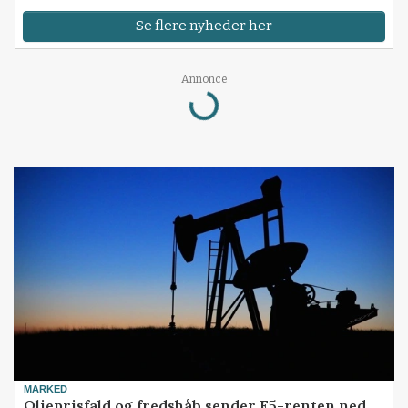
Se flere nyheder her
Loading...
Annonce
MARKED
Olieprisfald og fredshåb sender F5-renten ned