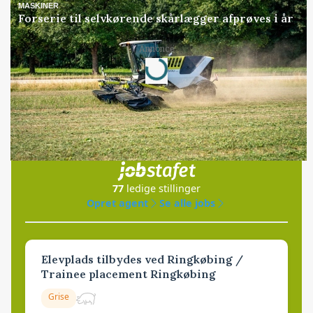
MASKINER
Forserie til selvkørende skårlægger afprøves i år
Loading...
Annonce
Jobs
i samarbejde med
77
ledige stillinger
Opret agent
Se alle jobs
Elevplads tilbydes ved Ringkøbing /
Trainee placement Ringkøbing
Grise