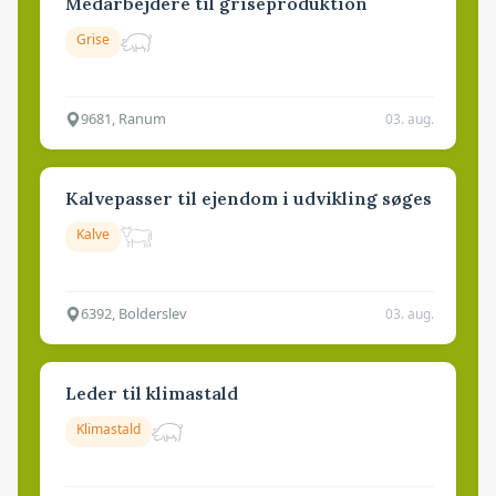
Medarbejdere til griseproduktion
Grise
9681, Ranum
03. aug.
Kalvepasser til ejendom i udvikling søges
Kalve
6392, Bolderslev
03. aug.
Leder til klimastald
Klimastald