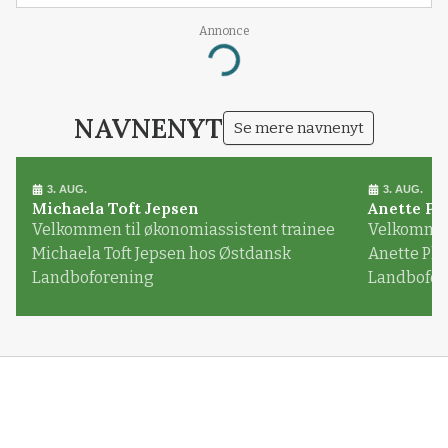
Annonce
Loading...
NAVNENYT
Se mere navnenyt
3. AUG.
3. AUG.
Michaela Toft Jepsen
Anette Pl
Velkommen til økonomiassistent trainee
Velkommen 
Michaela Toft Jepsen hos Østdansk
Anette Pl
Landboforening
Landbofor