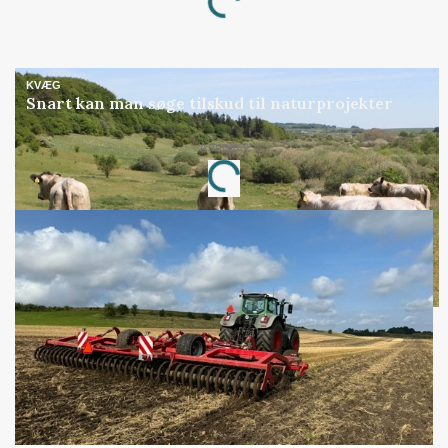
Loading...
KVÆG
Snart kan man søge tilskud til naturprojekter
Annonce
Loading...