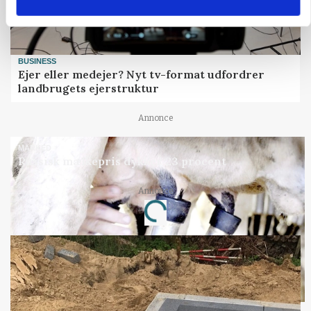
BUSINESS
Ejer eller medejer? Nyt tv-format udfordrer
landbrugets ejerstruktur
Annonce
MARKED
Russisk mælkepris dykker 23 procent
Annonce
Loading...