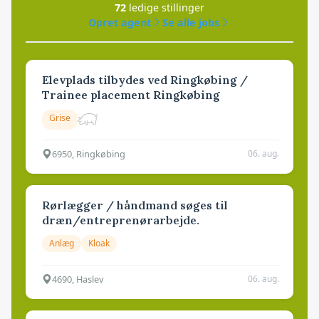
72
ledige stillinger
Opret agent
Se alle jobs
Elevplads tilbydes ved Ringkøbing /
Trainee placement Ringkøbing
Grise
6950, Ringkøbing
06. aug.
Rørlægger / håndmand søges til
dræn/entreprenørarbejde.
Anlæg
Kloak
4690, Haslev
06. aug.