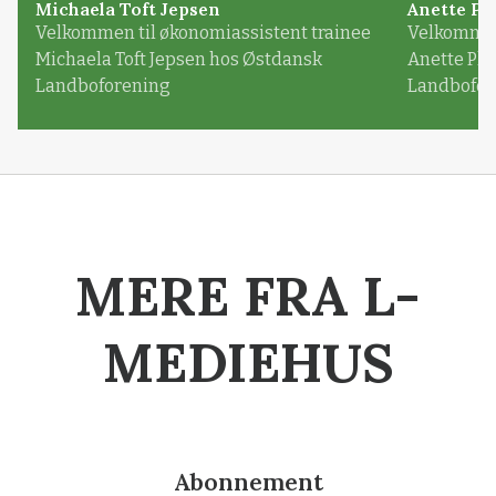
Michaela Toft Jepsen
Anette Pl
Velkommen til økonomiassistent trainee
Velkommen 
Michaela Toft Jepsen hos Østdansk
Anette Pl
Landboforening
Landbofor
MERE FRA L-
MEDIEHUS
Abonnement