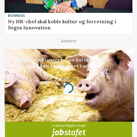
BUSINESS
Ny HR-chef skal koble kultur og forretning i
Seges Innovation
Annonce
GRISE
Engang eksportsucces – nu kulturhistorie:
Gammel sæd kan redde truet race
Annonce
Loading...
Jobs
i samarbejde med