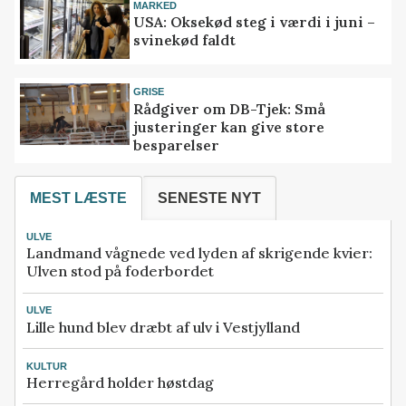
MARKED
USA: Oksekød steg i værdi i juni –
svinekød faldt
GRISE
Rådgiver om DB-Tjek: Små
justeringer kan give store
besparelser
MEST LÆSTE
SENESTE NYT
ULVE
Landmand vågnede ved lyden af skrigende kvier:
Ulven stod på foderbordet
ULVE
Lille hund blev dræbt af ulv i Vestjylland
KULTUR
Herregård holder høstdag