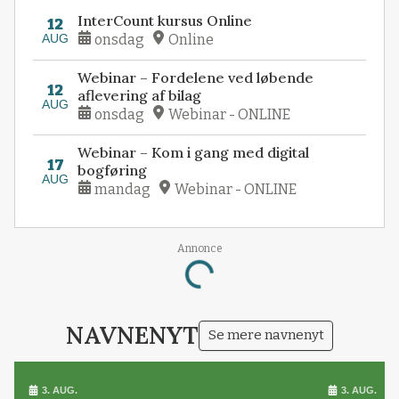
InterCount kursus Online
12
AUG
onsdag
Online
Webinar – Fordelene ved løbende
12
aflevering af bilag
AUG
onsdag
Webinar - ONLINE
Webinar – Kom i gang med digital
17
bogføring
AUG
mandag
Webinar - ONLINE
Annonce
Loading...
NAVNENYT
Se mere navnenyt
3. AUG.
3. AUG.