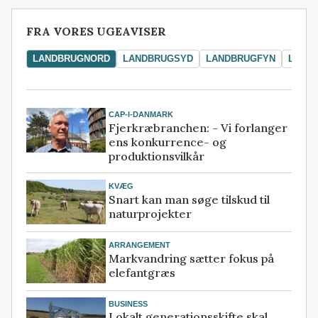
FRA VORES UGEAVISER
LANDBRUGNORD
LANDBRUGSYD
LANDBRUGFYN
LAND
CAP-I-DANMARK
Fjerkræbranchen: - Vi forlanger
ens konkurrence- og
produktionsvilkår
KVÆG
Snart kan man søge tilskud til
naturprojekter
ARRANGEMENT
Markvandring sætter fokus på
elefantgræs
BUSINESS
Lokalt generationsskifte skal