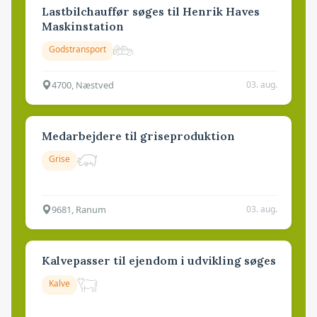
Lastbilchauffør søges til Henrik Haves
Maskinstation
Godstransport
4700, Næstved
03. aug.
Medarbejdere til griseproduktion
Grise
9681, Ranum
03. aug.
Kalvepasser til ejendom i udvikling søges
Kalve