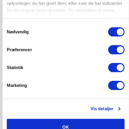
oplysninger, du har givet dem, eller som de har indsamlet
fra din brug af deres tjenester. Du samtykker til vores
cookies, hvis du fortsætter med at anvende vores
hjemmeside.
Samtykkevalg
Nødvendig
Præferencer
MARKEDSFOKUS
Prisgab på 20 kroner pr. kg vokser: Polsk kylling
presser markedet
Statistik
Annonce
Marketing
Vis detaljer
OK