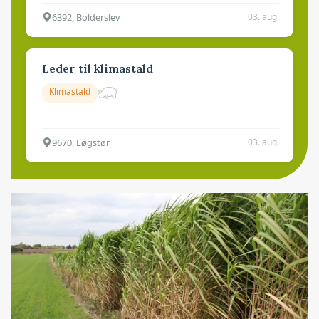
6392, Bolderslev
03. aug.
Leder til klimastald
Klimastald
9670, Løgstør
03. aug.