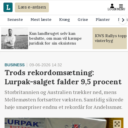
Læs e-avisen
LOGIN
MENU
Seneste
Mest læste
Kvæg
Grise
Planter
Mask
Kun landbruget selv kan
KWS Rallys toppe
beslutte, om man vil kæmpe
vinterbyg
juridisk for sin eksistens
BUSINESS
09-06-2026 14:32
Trods rekordomsætning:
Lurpak-salget falder 9,5 procent
Storbritannien og Australien trækker ned, mens
Mellemøsten fortsætter væksten. Samtidig sikrede
høje smørpriser endnu et rekordår for Andelssmør.