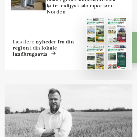
løfte midtjysk siloimportør i
Norden
Læs flere
nyheder fra din
region
i din
lokale
landbrugsavis