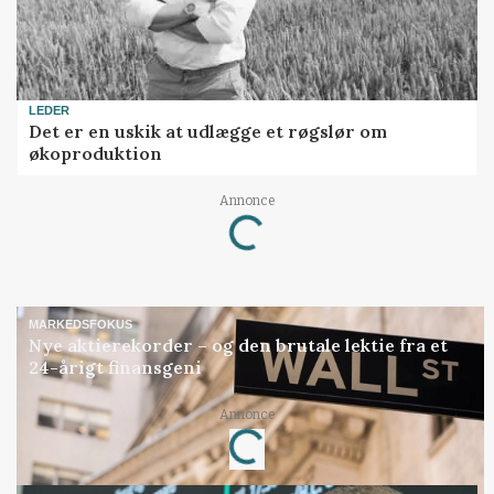
LEDER
Det er en uskik at udlægge et røgslør om
økoproduktion
Annonce
Loading...
MARKEDSFOKUS
Nye aktierekorder – og den brutale lektie fra et
24-årigt finansgeni
Annonce
Loading...