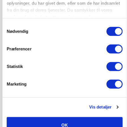
oplysninger, du har givet dem, eller som de har indsamlet
fra din brug af deres tjenester. Du samtykker til vores
Rørlægger / håndmand søges til
cookies, hvis du fortsætter med at anvende vores
dræn/entreprenørarbejde.
hjemmeside.
Samtykkevalg
Anlæg
Kloak
Nødvendig
4690, Haslev
06. aug.
NY
Præferencer
Lastbilchauffør søges til Henrik Haves
Statistik
Maskinstation
Godstransport
Marketing
4700, Næstved
03. aug.
Vis detaljer
Medarbejdere til griseproduktion
Grise
OK