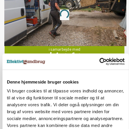
Annonce
Loading...
Jobs
i samarbejde med
77
ledige stillinger
Opret agent
Se alle jobs
Denne hjemmeside bruger cookies
Vi bruger cookies til at tilpasse vores indhold og annoncer,
Elevplads tilbydes ved Ringkøbing /
til at vise dig funktioner til sociale medier og til at
Trainee placement Ringkøbing
analysere vores trafik. Vi deler også oplysninger om din
Grise
brug af vores website med vores partnere inden for
sociale medier, annonceringspartnere og analysepartnere.
6950, Ringkøbing
06. aug.
NY
Vores partnere kan kombinere disse data med andre