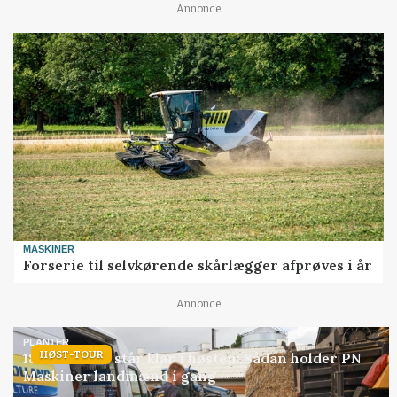
Annonce
MASKINER
Forserie til selvkørende skårlægger afprøves i år
Annonce
PLANTER
HØST-TOUR
18 montører står klar i høsten: Sådan holder PN
Maskiner landmænd i gang