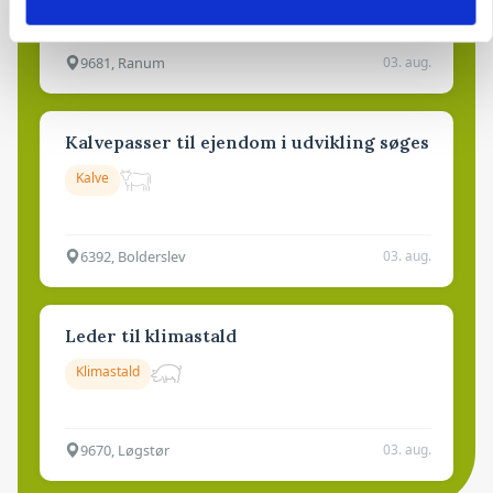
9681, Ranum
03. aug.
Kalvepasser til ejendom i udvikling søges
Kalve
6392, Bolderslev
03. aug.
Leder til klimastald
Klimastald
9670, Løgstør
03. aug.