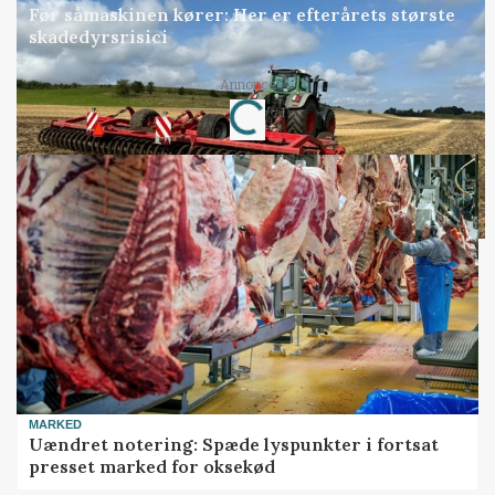
Før såmaskinen kører: Her er efterårets største
skadedyrsrisici
Annonce
Loading...
MARKED
Uændret notering: Spæde lyspunkter i fortsat
presset marked for oksekød