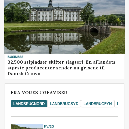
BUSINESS
32.500 stipladser skifter slagteri: En af landets
største producenter sender nu grisene til
Danish Crown
FRA VORES UGEAVISER
LANDBRUGNORD
LANDBRUGSYD
LANDBRUGFYN
LAND
KVÆG