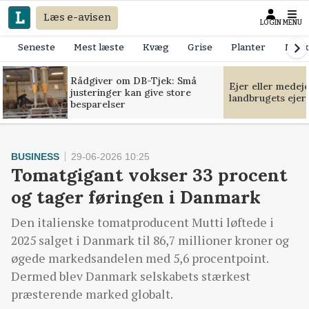
Læs e-avisen
LOGIN
MENU
Seneste
Mest læste
Kvæg
Grise
Planter
Mask
Rådgiver om DB-Tjek: Små
Ejer eller medej
justeringer kan give store
landbrugets ejer
besparelser
BUSINESS
29-06-2026 10:25
Tomatgigant vokser 33 procent
og tager føringen i Danmark
Den italienske tomatproducent Mutti løftede i
2025 salget i Danmark til 86,7 millioner kroner og
øgede markedsandelen med 5,6 procentpoint.
Dermed blev Danmark selskabets stærkest
præsterende marked globalt.