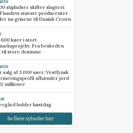
NESS
00 stipladser skifter slagteri:
f landets største producenter
er nu grisene til Danish Crown
G
600 køer i stort
marksprojekt: Fra beskeden
t til store drømme
NESS
r salg af 3.000 søer: Vestfynsk
rmeringsprofil afhænder jord
85 millioner
UR
regård holder høstdag
Se flere nyheder her