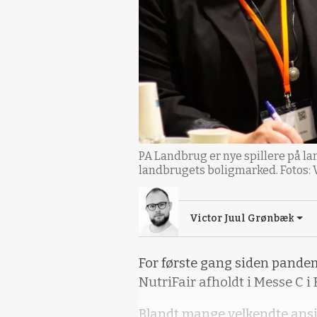
PA Landbrug er nye spillere på l
landbrugets boligmarked. Fotos: 
Victor Juul Grønbæk
For første gang siden pandemi
NutriFair afholdt i Messe C i
Blandt mange velkendte ansig