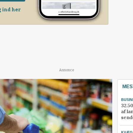
 ind her
Annonce
MES
BUSIN
32.50
af la
sende
KVÆG