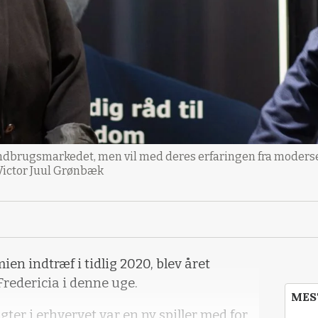
andbrugsmarkedet, men vil med deres erfaringen fra moders
Victor Juul Grønbæk
en indtræf i tidlig 2020, blev året
 Fredericia i denne uge.
MES
ter i erhvervet var en ny spiller med for