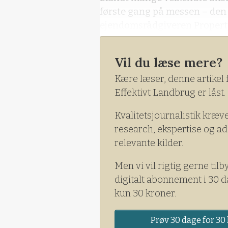
første gang på messen – den
ejendomsrådgiveren Propert
Vil du læse mere?
Kære læser, denne artikel 
Effektivt Landbrug er låst.
Kvalitetsjournalistik kræv
research, ekspertise og ad
relevante kilder.
Men vi vil rigtig gerne tilb
digitalt abonnement i 30 d
kun 30 kroner.
Prøv 30 dage for 30 