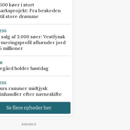
00 køer i stort
arksprojekt: Fra beskeden
 til store drømme
ESS
 salg af 3.000 søer: Vestfynsk
rmeringsprofil afhænder jord
5 millioner
UR
egård holder høstdag
ESS
urs rammer midtjysk
inhandler efter navneskifte
Se flere nyheder her
Annonce