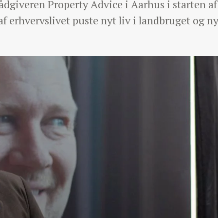
dgiveren Property Advice i Aarhus i starten a
af erhvervslivet puste nyt liv i landbruget og 