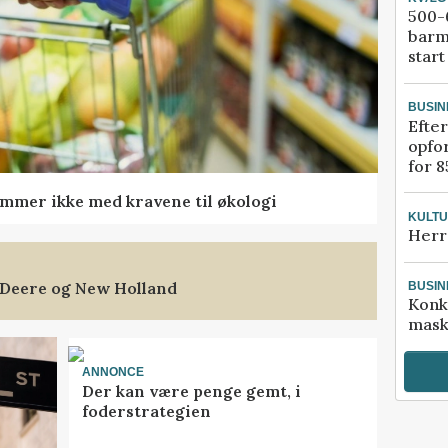
500-6
barm
start
BUSIN
Efter
opfo
for 8
mmer ikke med kravene til økologi
KULT
Herr
 Deere og New Holland
BUSIN
Konk
mask
ANNONCE
Der kan være penge gemt, i
foderstrategien