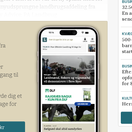
BUSI
 nyudsprungne landbrugsafdeling fra
32.5
En a
y Advice: PA Landbrug.
send
KVÆ
500-
bar
fra
star
er
BUSI
Efte
gang til
opfo
for 
yde dig et
KULT
age for
Her
kr