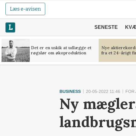
Læs e-avisen
SENESTE
KV
Det er en uskik at udlægge et
Nye aktierekorde
røgslør om økoproduktion
fra et 24-årigt f
BUSINESS
20-05-2022 11:46
FOR
Ny mæglera
landbrugs