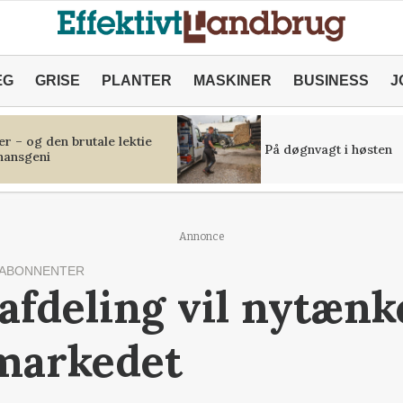
ÆG
GRISE
PLANTER
MASKINER
BUSINESS
J
r – og den brutale lektie
På døgnvagt i høsten
inansgeni
Annonce
 ABONNENTER
fdeling vil nytænk
markedet