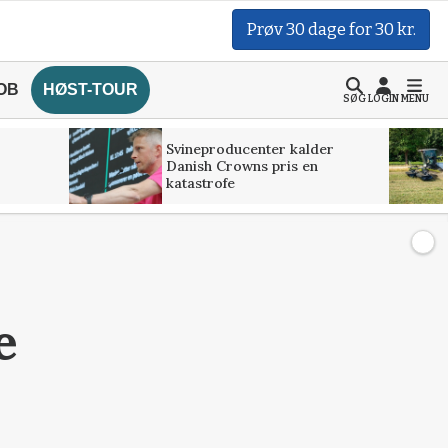
Prøv 30 dage for 30 kr.
OB
HØST-TOUR
SØG
LOGIN
MENU
Svineproducenter kalder
Danish Crowns pris en
katastrofe
e