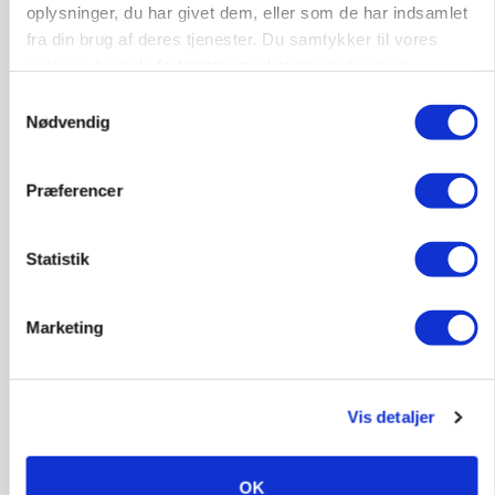
GRISE
oplysninger, du har givet dem, eller som de har indsamlet
Svineproducenter kalder Danish Crowns pris en
fra din brug af deres tjenester. Du samtykker til vores
katastrofe
cookies, hvis du fortsætter med at anvende vores
hjemmeside.
Annonce
Samtykkevalg
Nødvendig
MASKINER
Forserie til selvkørende skårlægger afprøves i år
Præferencer
Annonce
Loading...
Statistik
Marketing
Vis detaljer
OK