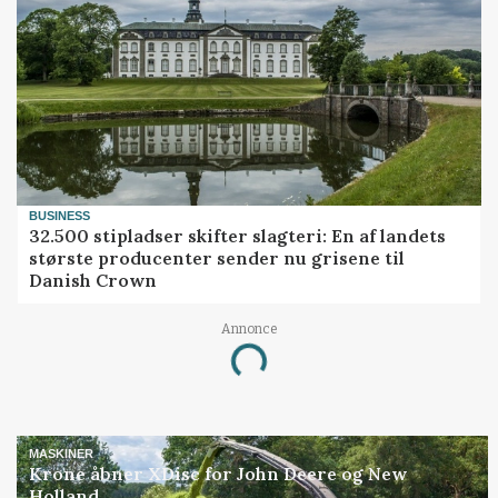
BUSINESS
32.500 stipladser skifter slagteri: En af landets
største producenter sender nu grisene til
Danish Crown
Annonce
Loading...
MASKINER
Krone åbner XDisc for John Deere og New
Holland