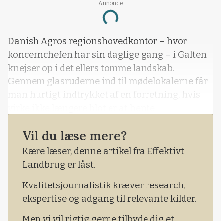
Annonce
Loading...
Danish Agros regionshovedkontor – hvor
koncernchefen har sin daglige gang – i Galten
knejser op i det ellers tomme landskab.
Gennem glasruderne ind til mødelokalerne får
man hurtigt indtrykket af en forretning, hvis
virke ikke længere blot er at hente
landmændenes afgrøder – men nu handler om
Vil du læse mere?
at drive milliardforretning på det nationale og
internationale marked.
Kære læser, denne artikel fra Effektivt
Landbrug er låst.
Kvalitetsjournalistik kræver research,
ekspertise og adgang til relevante kilder.
Men vi vil rigtig gerne tilbyde dig et