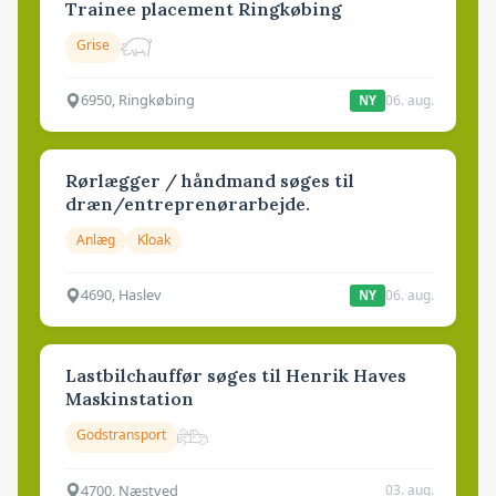
Trainee placement Ringkøbing
Grise
6950, Ringkøbing
06. aug.
NY
Rørlægger / håndmand søges til
dræn/entreprenørarbejde.
Anlæg
Kloak
4690, Haslev
06. aug.
NY
Lastbilchauffør søges til Henrik Haves
Maskinstation
Godstransport
4700, Næstved
03. aug.