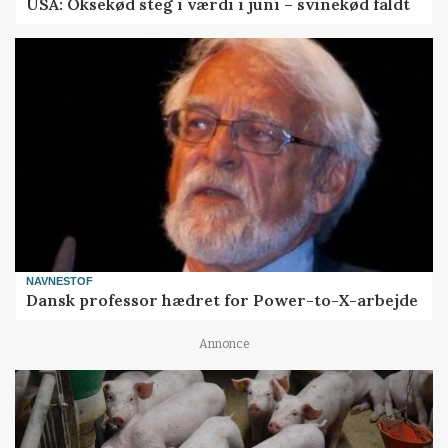
USA: Oksekød steg i værdi i juni – svinekød faldt
NAVNESTOF
Dansk professor hædret for Power-to-X-arbejde
Annonce