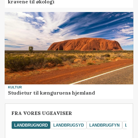
kravene til økologi
KULTUR
Studietur til kænguruens hjemland
FRA VORES UGEAVISER
LANDBRUGNORD
LANDBRUGSYD
LANDBRUGFYN
LAND