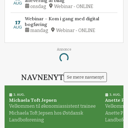
aflevering af bilag
AUG
onsdag
Webinar - ONLINE
Webinar – Kom i gang med digital
17
bogføring
AUG
mandag
Webinar - ONLINE
Annonce
Loading...
NAVNENYT
Se mere navnenyt
3. AUG.
3. AUG.
Michaela Toft Jepsen
Anette Pl
Velkommen til økonomiassistent trainee
Velkommen 
Michaela Toft Jepsen hos Østdansk
Anette Pl
Landboforening
Landbofor