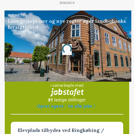
Annonce
BUSINESS
Lave grisepriser og nye regler øger landbobanks
forsigtighed
Annonce
Loading...
Jobs
i samarbejde med
81
ledige stillinger
Opret agent
Se alle jobs
Elevplads tilbydes ved Ringkøbing /