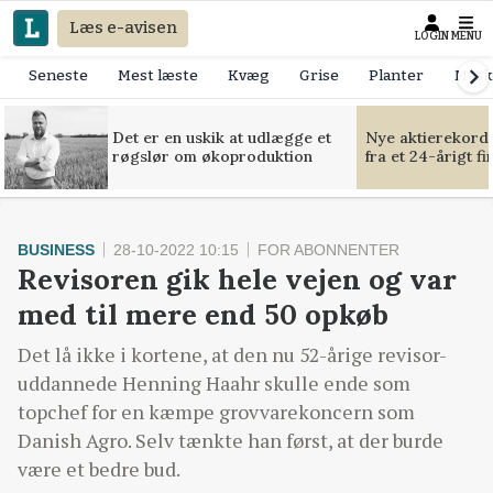
Læs e-avisen
LOGIN
MENU
Seneste
Mest læste
Kvæg
Grise
Planter
Mask
Det er en uskik at udlægge et
Nye aktierekorde
røgslør om økoproduktion
fra et 24-årigt f
BUSINESS
28-10-2022 10:15
FOR ABONNENTER
Revisoren gik hele vejen og var
med til mere end 50 opkøb
Det lå ikke i kortene, at den nu 52-årige revisor-
uddannede Henning Haahr skulle ende som
topchef for en kæmpe grovvarekoncern som
Danish Agro. Selv tænkte han først, at der burde
være et bedre bud.