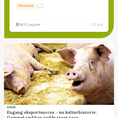
Klimastald
9670, Løgstør
03. aug.
GRISE
Engang eksportsucces – nu kulturhistorie:
Gammel sæd kan redde truet race