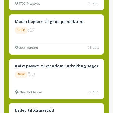
4700, Næstved
03. aug.
Medarbejdere til griseproduktion
Grise
9681, Ranum
03. aug.
Kalvepasser til ejendom i udvikling søges
Kalve
6392, Bolderslev
03. aug.
Leder til klimastald