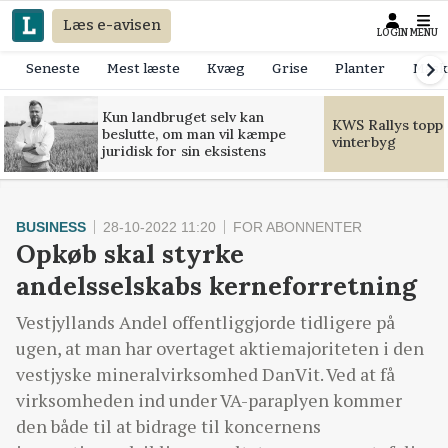
Læs e-avisen
LOGIN
MENU
Seneste
Mest læste
Kvæg
Grise
Planter
Mask
Kun landbruget selv kan
KWS Rallys toppe
beslutte, om man vil kæmpe
vinterbyg
juridisk for sin eksistens
BUSINESS
28-10-2022 11:20
FOR ABONNENTER
Opkøb skal styrke
andelsselskabs kerneforretning
Vestjyllands Andel offentliggjorde tidligere på
ugen, at man har overtaget aktiemajoriteten i den
vestjyske mineralvirksomhed DanVit. Ved at få
virksomheden ind under VA-paraplyen kommer
den både til at bidrage til koncernens