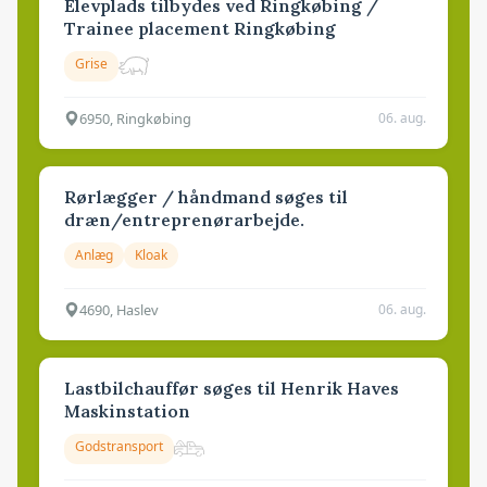
Elevplads tilbydes ved Ringkøbing /
Trainee placement Ringkøbing
Grise
6950, Ringkøbing
06. aug.
Rørlægger / håndmand søges til
dræn/entreprenørarbejde.
Anlæg
Kloak
4690, Haslev
06. aug.
Lastbilchauffør søges til Henrik Haves
Maskinstation
Godstransport