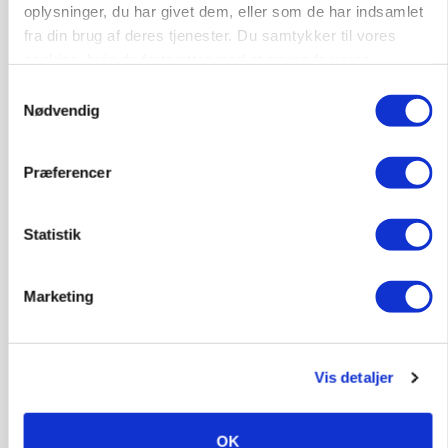
BUSINESS
oplysninger, du har givet dem, eller som de har indsamlet
Ejer eller medejer? Nyt tv-format udfordrer
fra din brug af deres tjenester. Du samtykker til vores
landbrugets ejerstruktur
cookies, hvis du fortsætter med at anvende vores
hjemmeside.
Annonce
Samtykkevalg
Nødvendig
MARKED
Russisk mælkepris dykker 23 procent
Præferencer
Annonce
Loading...
Statistik
Marketing
Vis detaljer
OK