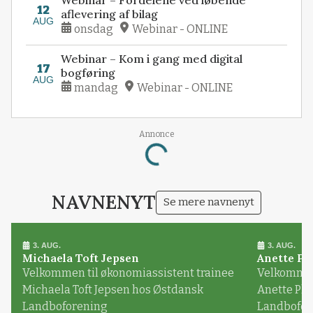
Webinar – Fordelene ved løbende
12
aflevering af bilag
AUG
onsdag
Webinar - ONLINE
Webinar – Kom i gang med digital
17
bogføring
AUG
mandag
Webinar - ONLINE
Annonce
Loading...
NAVNENYT
Se mere navnenyt
3. AUG.
3. AUG.
Michaela Toft Jepsen
Anette Pl
Velkommen til økonomiassistent trainee
Velkommen 
Michaela Toft Jepsen hos Østdansk
Anette Pl
Landboforening
Landbofor