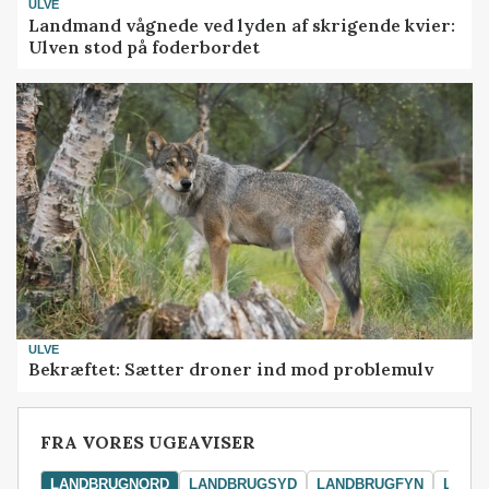
ULVE
Landmand vågnede ved lyden af skrigende kvier:
Ulven stod på foderbordet
ULVE
Bekræftet: Sætter droner ind mod problemulv
FRA VORES UGEAVISER
LANDBRUGNORD
LANDBRUGSYD
LANDBRUGFYN
LAND