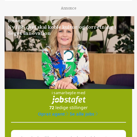
Annonce
BUSINESS
Ny HR-chef skal koble kultur og forretning i
Seges Innovation
Annonce
Loading...
Jobs
i samarbejde med
72
ledige stillinger
Opret agent
Se alle jobs