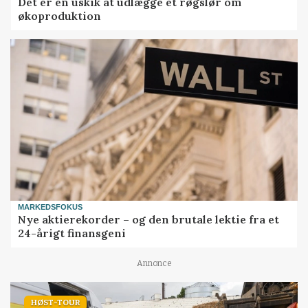
Det er en uskik at udlægge et røgslør om
økoproduktion
MARKEDSFOKUS
Nye aktierekorder – og den brutale lektie fra et
24-årigt finansgeni
Annonce
HØST-TOUR