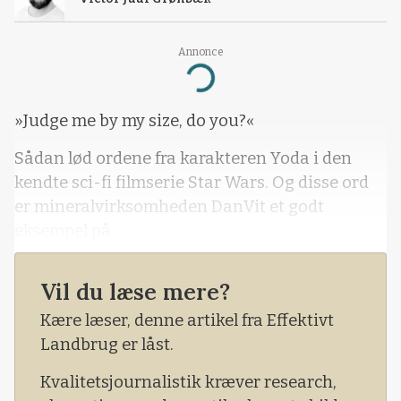
Annonce
Loading...
»Judge me by my size, do you?«
Sådan lød ordene fra karakteren Yoda i den
kendte sci-fi filmserie Star Wars. Og disse ord
er mineralvirksomheden DanVit et godt
eksempel på.
Vil du læse mere?
Kære læser, denne artikel fra Effektivt
Landbrug er låst.
Kvalitetsjournalistik kræver research,