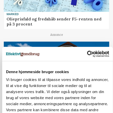
MARKED
Olieprisfald og fredshåb sender F5-renten ned
på 3 procent
Annonce
Denne hjemmeside bruger cookies
Vi bruger cookies til at tilpasse vores indhold og annoncer,
til at vise dig funktioner til sociale medier og til at
analysere vores trafik. Vi deler også oplysninger om din
brug af vores website med vores partnere inden for
BUSINESS
sociale medier, annonceringspartnere og analysepartnere.
Lave grisepriser og nye regler øger landbobanks
Vores partnere kan kombinere disse data med andre
forsigtighed