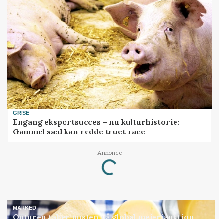
GRISE
Engang eksportsucces – nu kulturhistorie:
Gammel sæd kan redde truet race
Annonce
Loading...
MARKED
Opturen taber pusten på global mejeriauktion