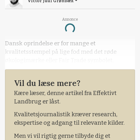
Victor Juul Grønbæk
Annonce
Loading...
Dansk oprindelse er for mange et
kvalitetsstempel på lige fod med det røde
økologimærke eller Fair Trade symbolet.
Vil du læse mere?
Kære læser, denne artikel fra Effektivt
Landbrug er låst.
Kvalitetsjournalistik kræver research,
ekspertise og adgang til relevante kilder.
Men vi vil rigtig gerne tilbyde dig et