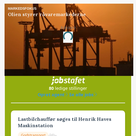
MARKEDSFOKUS
Olien styrer råvaremarkederne
Annonce
Loading...
Jobs
i samarbejde med
80
ledige stillinger
Opret agent
Se alle jobs
Lastbilchauffør søges til Henrik Haves
Maskinstation
Godstransport