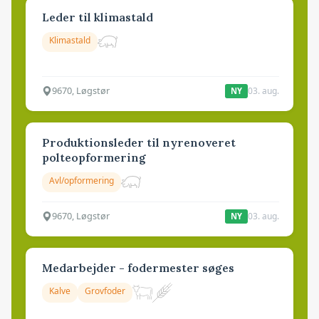
Leder til klimastald
Klimastald
9670, Løgstør
03. aug.
NY
Produktionsleder til nyrenoveret
polteopformering
Avl/opformering
9670, Løgstør
03. aug.
NY
Medarbejder - fodermester søges
Kalve
Grovfoder