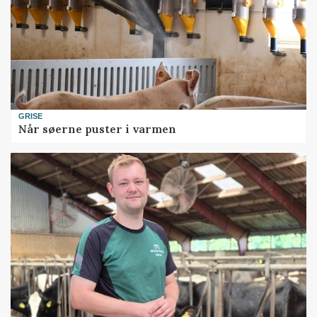
GRISE
Når søerne puster i varmen