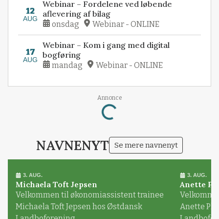
Webinar – Fordelene ved løbende
12
aflevering af bilag
AUG
onsdag
Webinar - ONLINE
Webinar – Kom i gang med digital
17
bogføring
AUG
mandag
Webinar - ONLINE
Annonce
Loading...
NAVNENYT
Se mere navnenyt
3. AUG.
3. AUG.
Michaela Toft Jepsen
Anette Pl
Velkommen til økonomiassistent trainee
Velkommen 
Michaela Toft Jepsen hos Østdansk
Anette Pl
Landboforening
Landbofor