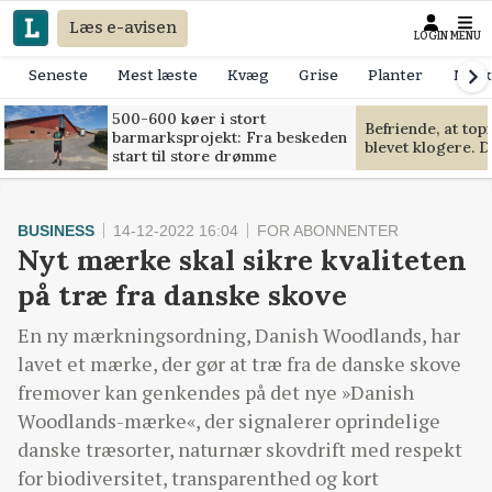
Læs e-avisen
LOGIN
MENU
Seneste
Mest læste
Kvæg
Grise
Planter
Mask
500-600 køer i stort
Befriende, at to
barmarksprojekt: Fra beskeden
blevet klogere. D
start til store drømme
BUSINESS
14-12-2022 16:04
FOR ABONNENTER
Nyt mærke skal sikre kvaliteten
på træ fra danske skove
En ny mærkningsordning, Danish Woodlands, har
lavet et mærke, der gør at træ fra de danske skove
fremover kan genkendes på det nye »Danish
Woodlands-mærke«, der signalerer oprindelige
danske træsorter, naturnær skovdrift med respekt
for biodiversitet, transparenthed og kort