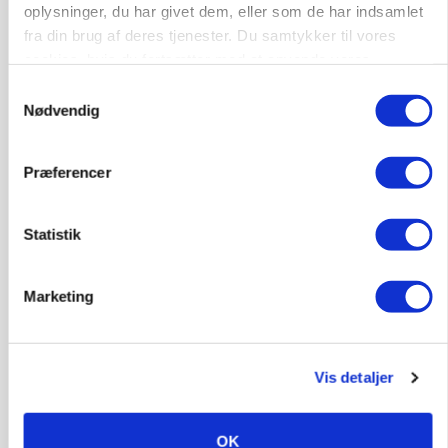
oplysninger, du har givet dem, eller som de har indsamlet
fra din brug af deres tjenester. Du samtykker til vores
Annonce
cookies, hvis du fortsætter med at anvende vores
hjemmeside.
BUSINESS
Samtykkevalg
Grambogård får oksekød på menuen hos
Nødvendig
københavnsk restaurantkæde
Annonce
Præferencer
Loading...
Statistik
HØST-TOUR
Marketing
Vis detaljer
OK