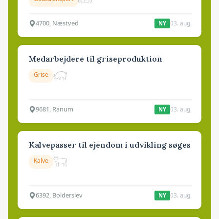
4700, Næstved
03. aug.
NY
Medarbejdere til griseproduktion
Grise
9681, Ranum
03. aug.
NY
Kalvepasser til ejendom i udvikling søges
Kalve
6392, Bolderslev
03. aug.
NY