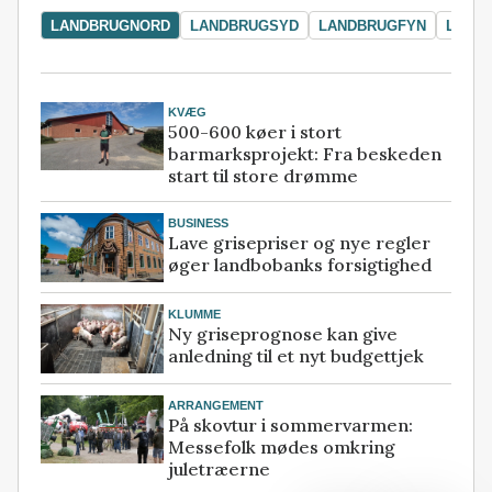
LANDBRUGNORD
LANDBRUGSYD
LANDBRUGFYN
LAND
KVÆG
500-600 køer i stort
barmarksprojekt: Fra beskeden
start til store drømme
BUSINESS
Lave grisepriser og nye regler
øger landbobanks forsigtighed
KLUMME
Ny griseprognose kan give
anledning til et nyt budgettjek
ARRANGEMENT
På skovtur i sommervarmen:
Messefolk mødes omkring
juletræerne