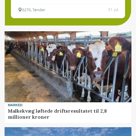
6270, Tønder
31. jul.
MARKED
Malkekvæg løftede driftsresultatet til 2,8
millioner kroner