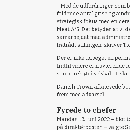
- Med de udfordringer, som b
faldende antal grise og ænd
strategisk fokus med en dera
Meat A/S. Det betyder, at vi 
samarbejdet med administrer
fratrådt stillingen, skriver 
Der er ikke udpeget en perma
Indtil videre er nuværende 
som direktør i selskabet, sk
Danish Crown afkrævede bod p
frem med advarsel
Fyrede to chefer
Mandag 13. juni 2022 – blot 
på direktørposten – valgte S