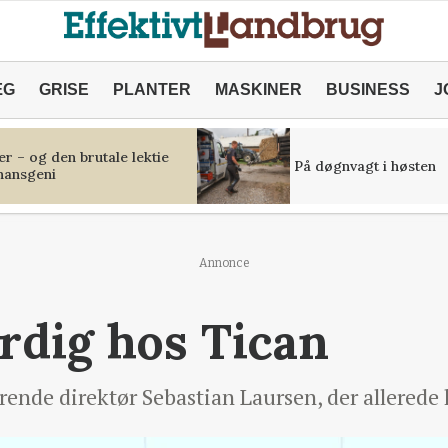
ÆG
GRISE
PLANTER
MASKINER
BUSINESS
J
r – og den brutale lektie
På døgnvagt i høsten
inansgeni
Annonce
rdig hos Tican
ende direktør Sebastian Laursen, der allerede ha