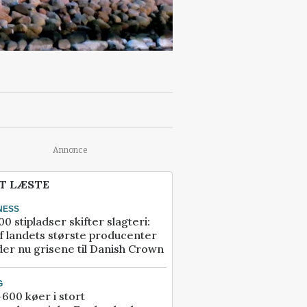
Annonce
T LÆSTE
NESS
00 stipladser skifter slagteri:
f landets største producenter
er nu grisene til Danish Crown
G
600 køer i stort