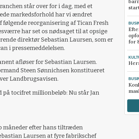
bar
ranchen står over for i dag, med et
star
rede markedsforhold har vi ændret
f følgende reorganisering af Tican Fresh
BUSI
Efte
desværre har set os nødsaget til at opsige
opfo
ende direktør Sebastian Laursen, som er
for 
Tican i pressemeddelelsen.
KULT
nent afløser for Sebastian Laursen.
Her
formand Steen Sønnichsen konstitueret
river Landbrugsavisen.
BUSI
Kon
mask
å tocifret millionbeløb: Nu står Jan
to måneder efter hans tiltræden
ebastian Laursen at fyre fabrikschef