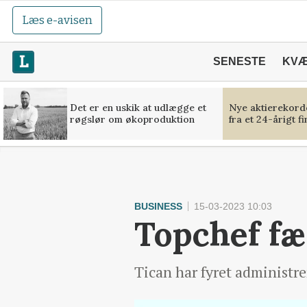
Læs e-avisen
SENESTE
KV
Det er en uskik at udlægge et
Nye aktierekorde
røgslør om økoproduktion
fra et 24-årigt f
BUSINESS
15-03-2023 10:03
Topchef fæ
Tican har fyret administrer