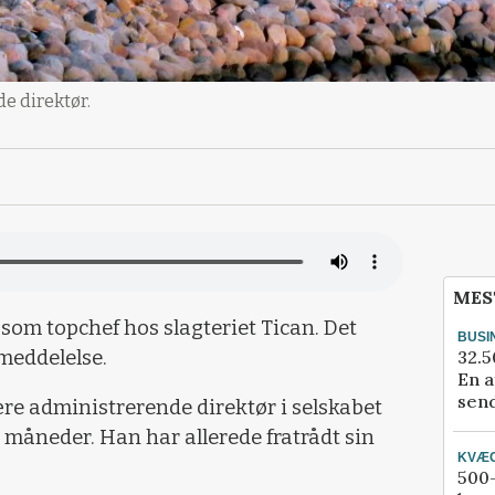
e direktør.
MES
som topchef hos slagteriet Tican. Det
BUSI
32.5
emeddelelse.
En a
send
re administrerende direktør i selskabet
 måneder. Han har allerede fratrådt sin
KVÆ
500-