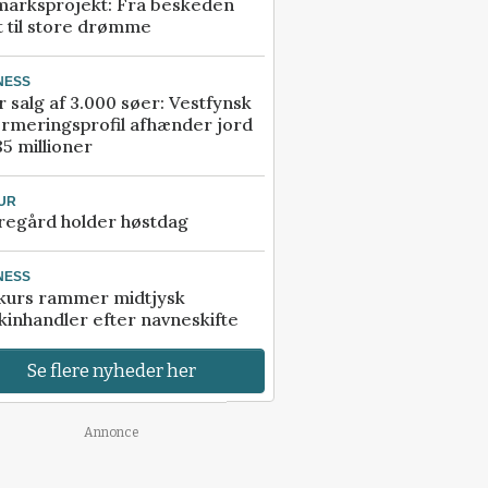
marksprojekt: Fra beskeden
t til store drømme
NESS
r salg af 3.000 søer: Vestfynsk
rmeringsprofil afhænder jord
85 millioner
UR
regård holder høstdag
NESS
kurs rammer midtjysk
inhandler efter navneskifte
Se flere nyheder her
Annonce