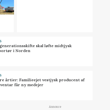
S
generationsskifte skal løfte midtjysk
portør i Norden
S
ire årtier: Familieejet vestjysk producent af
nventar får ny medejer
Annonce