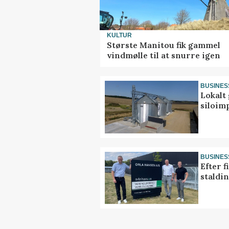
KULTUR
Største Manitou fik gammel
vindmølle til at snurre igen
BUSINES
Lokalt 
siloim
BUSINES
Efter f
staldi