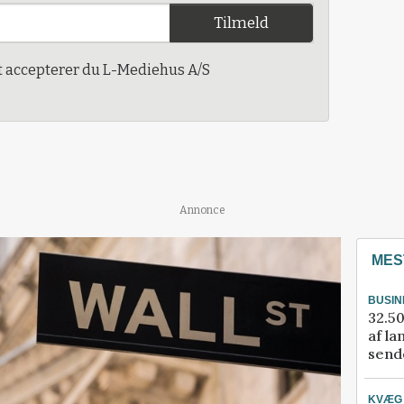
Tilmeld
t accepterer du L-Mediehus A/S
Annonce
MES
BUSIN
32.50
af la
sende
KVÆG