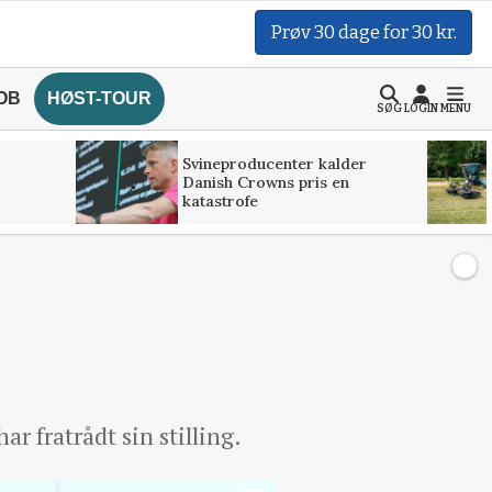
Prøv 30 dage for 30 kr.
OB
HØST-TOUR
SØG
LOGIN
MENU
Svineproducenter kalder
Danish Crowns pris en
katastrofe
r fratrådt sin stilling.