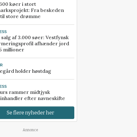
00 køer i stort
arksprojekt: Fra beskeden
 til store drømme
ESS
 salg af 3.000 søer: Vestfynsk
rmeringsprofil afhænder jord
5 millioner
UR
egård holder høstdag
ESS
urs rammer midtjysk
inhandler efter navneskifte
Se flere nyheder her
Annonce