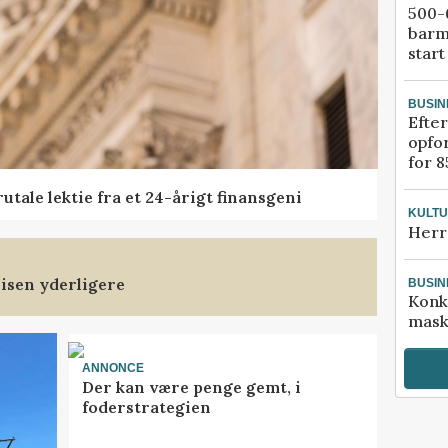
500-6
barm
start
BUSIN
Efter
opfo
for 8
tale lektie fra et 24-årigt finansgeni
KULT
Herr
isen yderligere
BUSIN
Konk
mask
ANNONCE
Der kan være penge gemt, i
foderstrategien