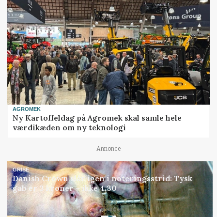
AGROMEK
Ny Kartoffeldag på Agromek skal samle hele
værdikæden om ny teknologi
Annonce
GRISE
Danish Crown slår igen i noteringsstrid: Tysk
gab er 3 kroner – ikke 4,30
Annonce