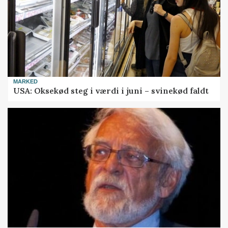
MARKED
USA: Oksekød steg i værdi i juni – svinekød faldt