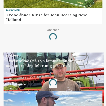
MASKINER
Krone åbner XDisc for John Deere og New
Holland
Annonce
Loading...
PLANTER
Kvælstofkaos på Fyn lammer landmænds
såplaner: - Jeg føler mig pisset på
Annonce
Loading...