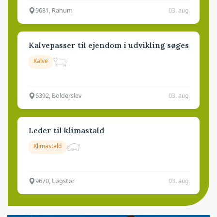
9681, Ranum
03. aug.
Kalvepasser til ejendom i udvikling søges
Kalve
6392, Bolderslev
03. aug.
Leder til klimastald
Klimastald
9670, Løgstør
03. aug.