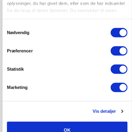
oplysninger, du har givet dem, eller som de har indsamlet
fra din brug af deres tjenester. Du samtykker til vores
cookies, hvis du fortsætter med at anvende vores
hjemmeside.
Samtykkevalg
Nødvendig
LEDER
Det er en uskik at udlægge et røgslør om
økoproduktion
Præferencer
HØST-TOUR
Statistik
Marketing
Vis detaljer
PLANTER
OK
På døgnvagt i høsten