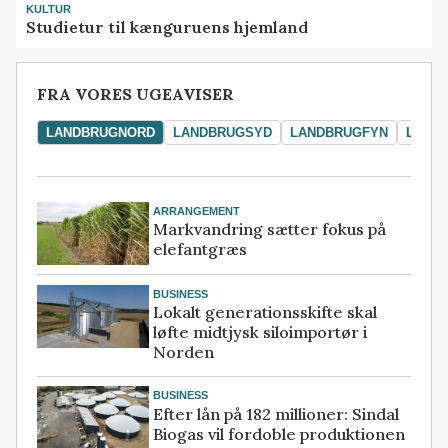
KULTUR
Studietur til kænguruens hjemland
FRA VORES UGEAVISER
LANDBRUGNORD
LANDBRUGSYD
LANDBRUGFYN
LAND
ARRANGEMENT
Markvandring sætter fokus på
elefantgræs
BUSINESS
Lokalt generationsskifte skal
løfte midtjysk siloimportør i
Norden
BUSINESS
Efter lån på 182 millioner: Sindal
Biogas vil fordoble produktionen