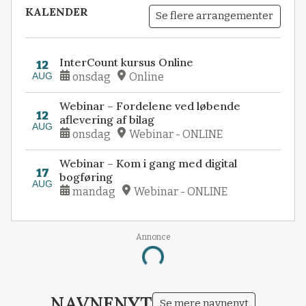
KALENDER
Se flere arrangementer
InterCount kursus Online
12
AUG
onsdag
Online
Webinar – Fordelene ved løbende
12
aflevering af bilag
AUG
onsdag
Webinar - ONLINE
Webinar – Kom i gang med digital
17
bogføring
AUG
mandag
Webinar - ONLINE
Annonce
Loading...
NAVNENYT
Se mere navnenyt