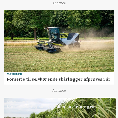
Annonce
MASKINER
Forserie til selvkørende skårlægger afprøves i år
Annonce
ARRANGEMENT
Markvandring sætter fokus på elefantgræs