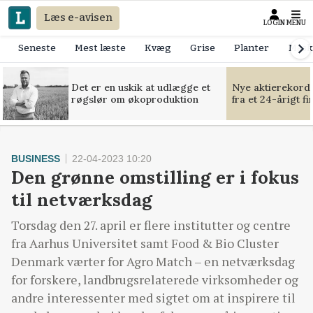
Læs e-avisen
LOGIN
MENU
Seneste
Mest læste
Kvæg
Grise
Planter
Mask
Det er en uskik at udlægge et
Nye aktierekorde
røgslør om økoproduktion
fra et 24-årigt f
BUSINESS
22-04-2023 10:20
Den grønne omstilling er i fokus
til netværksdag
Torsdag den 27. april er flere institutter og centre
fra Aarhus Universitet samt Food & Bio Cluster
Denmark værter for Agro Match – en netværksdag
for forskere, landbrugsrelaterede virksomheder og
andre interessenter med sigtet om at inspirere til