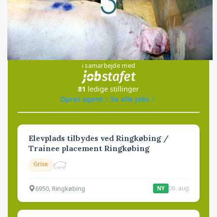
Loading...
Jobs
i samarbejde med
81
ledige stillinger
Opret agent
Se alle jobs
Elevplads tilbydes ved Ringkøbing /
Trainee placement Ringkøbing
Grise
6950, Ringkøbing
06. aug.
NY