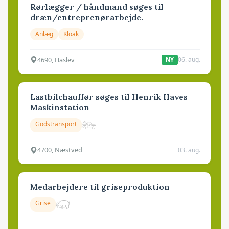
Rørlægger / håndmand søges til
dræn/entreprenørarbejde.
Anlæg
Kloak
4690, Haslev
06. aug.
NY
Lastbilchauffør søges til Henrik Haves
Maskinstation
Godstransport
4700, Næstved
03. aug.
Medarbejdere til griseproduktion
Grise