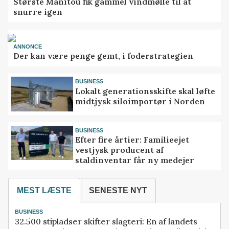
Største Manitou fik gammel vindmølle til at
snurre igen
ANNONCE
Der kan være penge gemt, i foderstrategien
BUSINESS
Lokalt generationsskifte skal løfte
midtjysk siloimportør i Norden
BUSINESS
Efter fire årtier: Familieejet
vestjysk producent af
staldinventar får ny medejer
MEST LÆSTE
SENESTE NYT
BUSINESS
32.500 stipladser skifter slagteri: En af landets