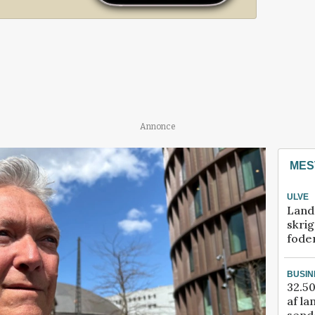
Annonce
MES
ULVE
Land
skrig
fode
BUSIN
32.50
af la