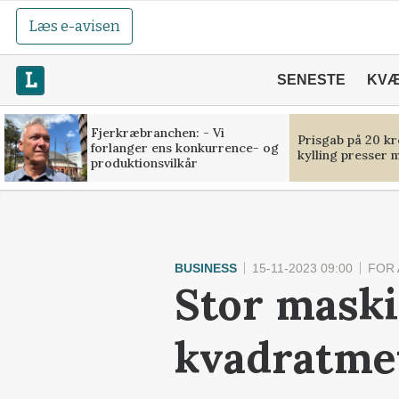
Læs e-avisen
SENESTE
KV
Fjerkræbranchen: - Vi
Prisgab på 20 kr
forlanger ens konkurrence- og
kylling presser 
produktionsvilkår
BUSINESS
15-11-2023 09:00
FOR
Stor maski
kvadratmet