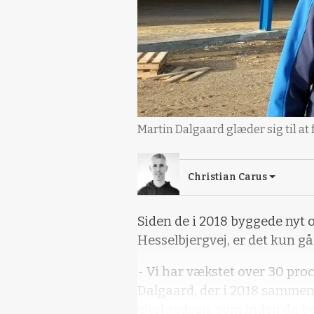
Martin Dalgaard glæder sig til at f
Christian Carus
Siden de i 2018 byggede nyt o
Hesselbjergvej, er det kun gåe
- Vi har vækstet over 30 proc
Dalgaard, der i 2018 sammen
ejerkredsen, som inden da b