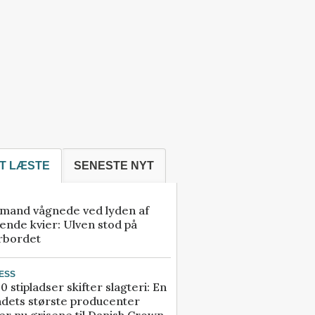
T LÆSTE
SENESTE NYT
mand vågnede ved lyden af
ende kvier: Ulven stod på
rbordet
ESS
0 stipladser skifter slagteri: En
ndets største producenter