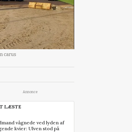
an carus
Annonce
T LÆSTE
dmand vågnede ved lyden af
gende kvier: Ulven stod på