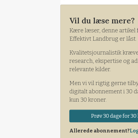
Med et generationsskifte god
Vil du læse mere?
Sørensen i dag 40 procent h
sidste 20 procent.
Kære læser, denne artikel 
Effektivt Landbrug er låst.
Kvalitetsjournalistik kræv
research, ekspertise og ad
relevante kilder.
Men vi vil rigtig gerne tilb
digitalt abonnement i 30 d
kun 30 kroner.
Prøv 30 dage for 30 
Allerede abonnement?
Log