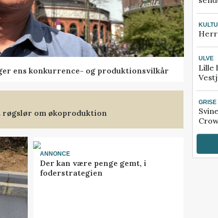
sende
KULT
Herr
ULVE
Lille
ger ens konkurrence- og produktionsvilkår
Vestj
GRISE
Svin
et røgslør om økoproduktion
Crow
ANNONCE
Der kan være penge gemt, i
foderstrategien