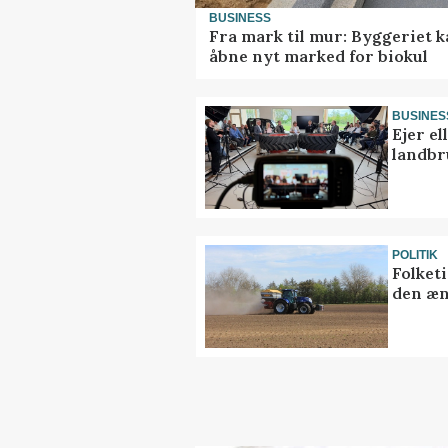
BUSINESS
Fra mark til mur: Byggeriet 
åbne nyt marked for biokul
BUSINES
Ejer e
landbr
POLITIK
Folket
den æn