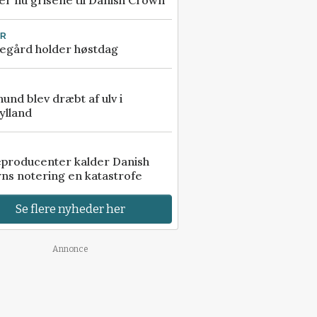
r nu grisene til Danish Crown
UR
egård holder høstdag
 hund blev dræbt af ulv i
ylland
eproducenter kalder Danish
ns notering en katastrofe
Se flere nyheder her
Annonce