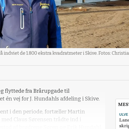
å indviet de 1.800 ekstra kvadratmeter i Skive. Fotos: Christi
g flyttede fra Brårupgade til
t én vej for J. Hundahls afdeling i Skive.
MES
ent i den periode, fortæller Martin
ULVE
 med Claus Sørensen trådte ind i
Lan
skri
estod af brødrene Søren og Erik Hundahl.