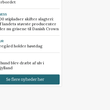
erbordet
NESS
00 stipladser skifter slagteri:
f landets største producenter
er nu grisene til Danish Crown
UR
regård holder høstdag
e hund blev dræbt af ulv i
jylland
Se flere nyheder her