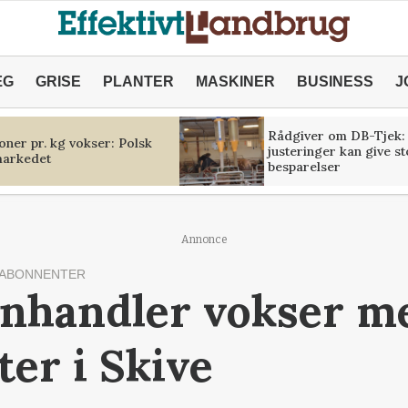
ÆG
GRISE
PLANTER
MASKINER
BUSINESS
J
Rådgiver om DB-Tjek:
oner pr. kg vokser: Polsk
justeringer kan give s
markedet
besparelser
Annonce
 ABONNENTER
nhandler vokser me
er i Skive