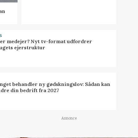
kan
S
ller medejer? Nyt tv-format udfordrer
ugets ejerstruktur
inget behandler ny gødskningslov: Sådan kan
dre din bedrift fra 2027
Annonce