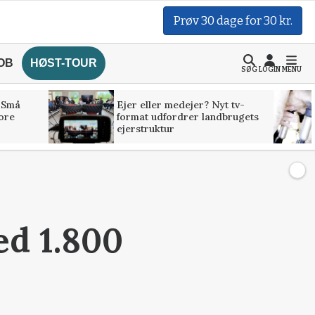
Prøv 30 dage for 30 kr.
OB
HØST-TOUR
SØG
LOGIN
MENU
 Små
Ejer eller medejer? Nyt tv-
tore
format udfordrer landbrugets
ejerstruktur
d 1.800