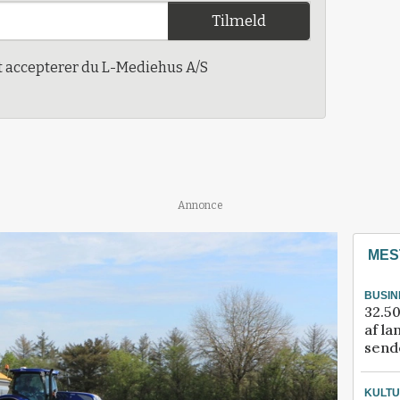
Tilmeld
t accepterer du L-Mediehus A/S
Annonce
MES
BUSIN
32.50
af la
sende
KULT