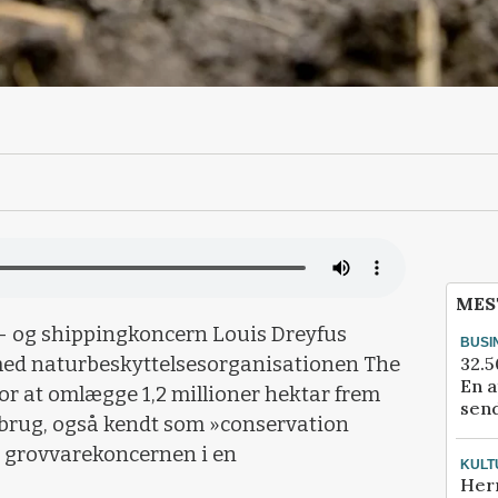
MES
- og shippingkoncern Louis Dreyfus
BUSI
32.5
ed naturbeskyttelsesorganisationen The
En a
or at omlægge 1,2 millioner hektar frem
send
dbrug, også kendt som »conservation
er grovvarekoncernen i en
KULT
Her