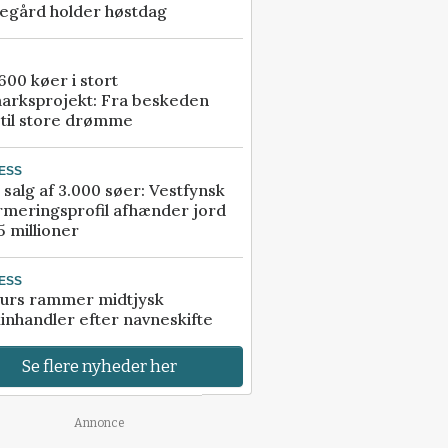
egård holder høstdag
00 køer i stort
arksprojekt: Fra beskeden
 til store drømme
ESS
 salg af 3.000 søer: Vestfynsk
rmeringsprofil afhænder jord
5 millioner
ESS
urs rammer midtjysk
inhandler efter navneskifte
Se flere nyheder her
Annonce