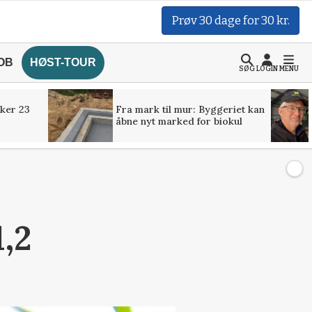
Prøv 30 dage for 30 kr.
OB
HØST-TOUR
SØG
LOGIN
MENU
ker 23
Fra mark til mur: Byggeriet kan
åbne nyt marked for biokul
,2