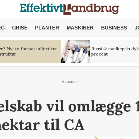
ÆG
GRISE
PLANTER
MASKINER
BUSINESS
J
er? Nyt tv-format udfordrer
Russisk mælkepris dyk
struktur
procent
Annonce
lskab vil omlægge 1
ektar til CA