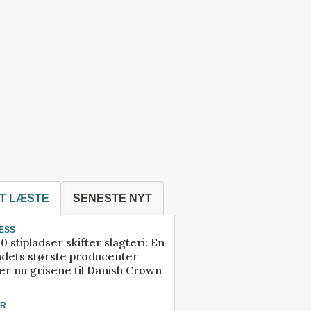
T LÆSTE
SENESTE NYT
ESS
0 stipladser skifter slagteri: En
ndets største producenter
r nu grisene til Danish Crown
UR