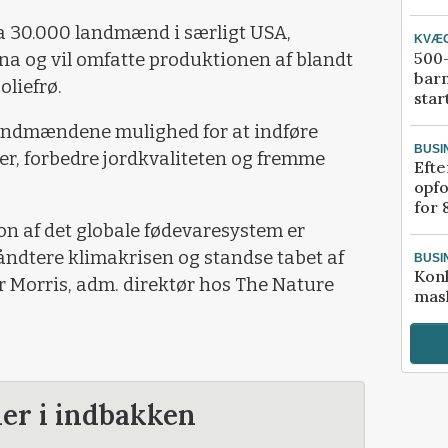
ka 30.000 landmænd i særligt USA,
KVÆ
500-
na og vil omfatte produktionen af blandt
bar
oliefrø.
star
landmændene mulighed for at indføre
BUSI
er, forbedre jordkvaliteten og fremme
Efte
opfo
for 
on af det globale fødevaresystem er
åndtere klimakrisen og standse tabet af
BUSI
Kon
er Morris, adm. direktør hos The Nature
mask
der i indbakken