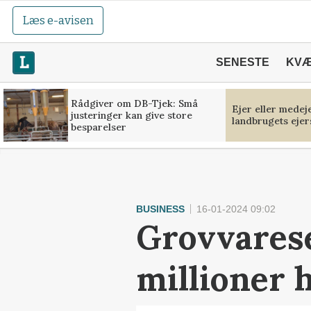
Læs e-avisen
SENESTE
KV
Rådgiver om DB-Tjek: Små
Ejer eller medej
justeringer kan give store
landbrugets ejer
besparelser
BUSINESS
16-01-2024 09:02
Grovvarese
millioner h