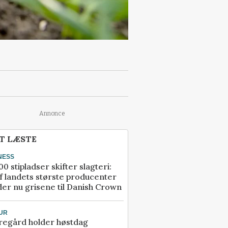
Annonce
T LÆSTE
NESS
00 stipladser skifter slagteri:
f landets største producenter
er nu grisene til Danish Crown
UR
regård holder høstdag