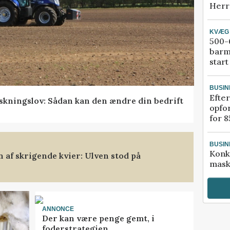
Herr
KVÆG
500-6
barm
start
BUSIN
Efter
skningslov: Sådan kan den ændre din bedrift
opfo
for 8
BUSIN
Konk
af skrigende kvier: Ulven stod på
mask
ANNONCE
Der kan være penge gemt, i
foderstrategien