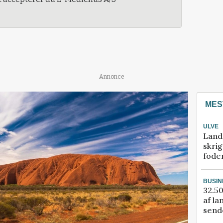
Annonce
MES
ULVE
Land
skrig
fode
BUSIN
32.50
af la
sende