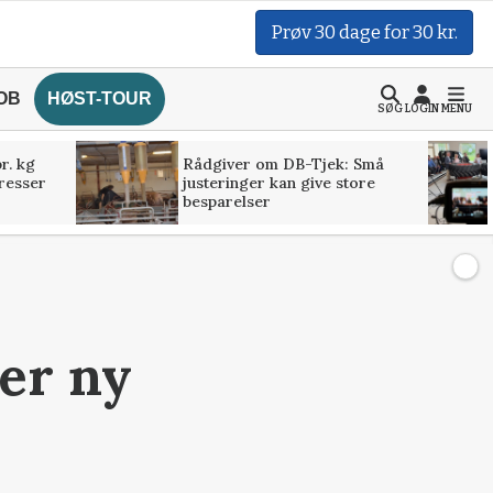
Prøv 30 dage for 30 kr.
OB
HØST-TOUR
SØG
LOGIN
MENU
r. kg
Rådgiver om DB-Tjek: Små
presser
justeringer kan give store
besparelser
er ny