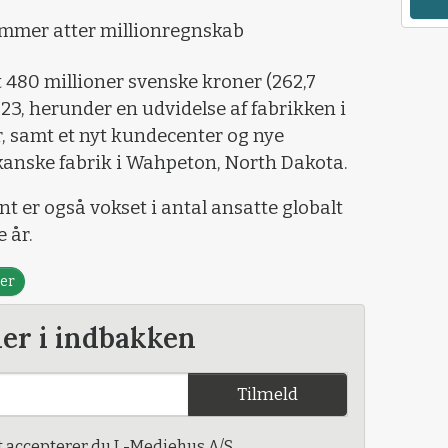
mmer atter millionregnskab
t 480 millioner svenske kroner (262,7
23, herunder en udvidelse af fabrikken i
, samt et nyt kundecenter og nye
kanske fabrik i Wahpeton, North Dakota.
 er også vokset i antal ansatte globalt
e år.
er
der i indbakken
Tilmeld
t accepterer du L-Mediehus A/S