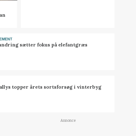
kan
EMENT
ndring sætter fokus på elefantgræs
R
llys topper årets sortsforsøg i vinterbyg
Annonce