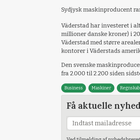
Sydjysk maskinproducent ra
Väderstad har investeret i al
millioner danske kroner) i 20
Väderstad med større arealer
kontorer i Väderstads ameri
Den svenske maskinproducent
fra 2.000 til 2.200 siden sidst
Business
Maskiner
Regnskab
Få aktuelle nyhe
Ved tilmelding af nyhedsbreve