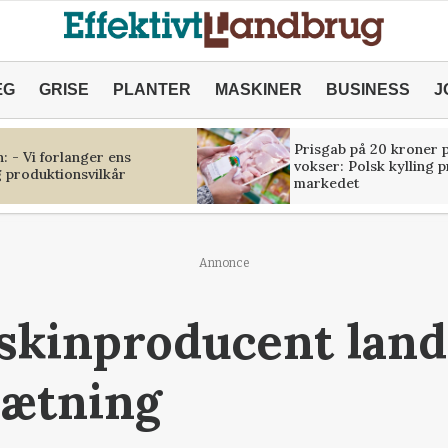
ÆG
GRISE
PLANTER
MASKINER
BUSINESS
J
Prisgab på 20 kroner p
 - Vi forlanger ens
vokser: Polsk kylling 
 produktionsvilkår
markedet
Annonce
skinproducent land
ætning