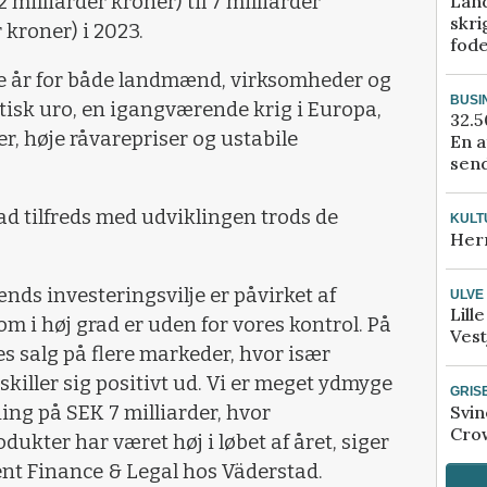
Lan
 milliarder kroner) til 7 milliarder
skri
 kroner) i 2023.
fod
e år for både landmænd, virksomheder og
BUSI
isk uro, en igangværende krig i Europa,
32.5
r, høje råvarepriser og ustabile
En a
send
ad tilfreds med udviklingen trods de
KULT
Her
ds investeringsvilje er påvirket af
ULVE
Lill
om i høj grad er uden for vores kontrol. På
Vest
res salg på flere markeder, hvor især
iller sig positivt ud. Vi er meget ydmyge
GRIS
Svin
ng på SEK 7 milliarder, hvor
Crow
dukter har været høj i løbet af året, siger
nt Finance & Legal hos Väderstad.