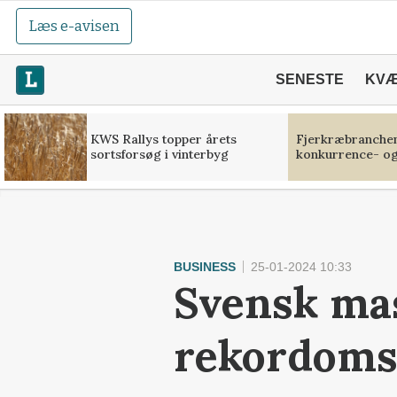
Læs e-avisen
SENESTE
KV
KWS Rallys topper årets
Fjerkræbranchen:
sortsforsøg i vinterbyg
konkurrence- og
BUSINESS
25-01-2024 10:33
Svensk ma
rekordoms