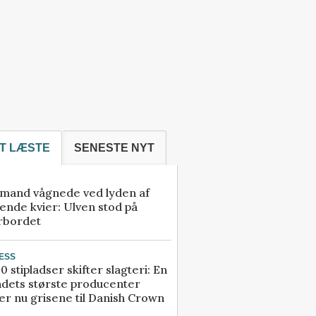
T LÆSTE
SENESTE NYT
mand vågnede ved lyden af
ende kvier: Ulven stod på
rbordet
ESS
0 stipladser skifter slagteri: En
ndets største producenter
r nu grisene til Danish Crown