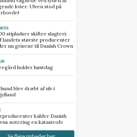
dmand vågnede ved lyden af
gende kvier: Ulven stod på
erbordet
NESS
00 stipladser skifter slagteri:
f landets største producenter
er nu grisene til Danish Crown
UR
regård holder høstdag
e hund blev dræbt af ulv i
jylland
E
eproducenter kalder Danish
ns notering en katastrofe
Se flere nyheder her