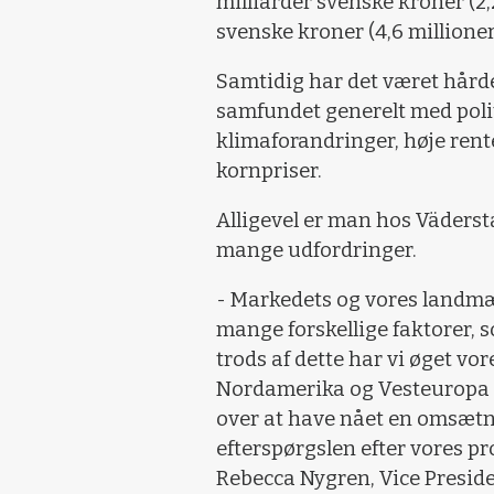
milliarder svenske kroner (2,2
svenske kroner (4,6 millioner
Samtidig har det været hård
samfundet generelt med polit
klimaforandringer, høje rente
kornpriser.
Alligevel er man hos Väderst
mange udfordringer.
- Markedets og vores landmæn
mange forskellige faktorer, s
trods af dette har vi øget vo
Nordamerika og Vesteuropa sk
over at have nået en omsætni
efterspørgslen efter vores pro
Rebecca Nygren, Vice Preside