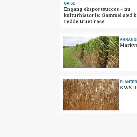
GRISE
Engang eksportsucces – nu
kulturhistorie: Gammel sæd 
redde truet race
ARRANG
Markva
PLANTE
KWS Ra