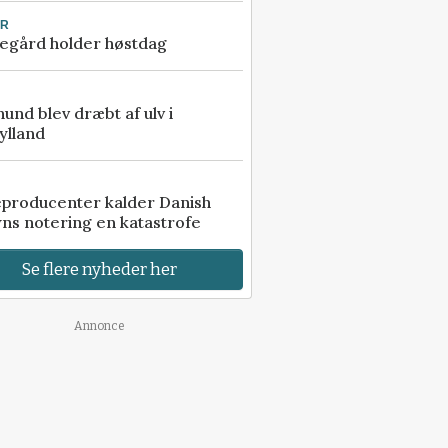
UR
egård holder høstdag
 hund blev dræbt af ulv i
ylland
eproducenter kalder Danish
ns notering en katastrofe
Se flere nyheder her
Annonce