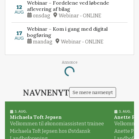
Webinar – Fordelene ved løbende
12
aflevering af bilag
AUG
onsdag
Webinar - ONLINE
Webinar – Kom i gang med digital
17
bogføring
AUG
mandag
Webinar - ONLINE
Annonce
Loading...
NAVNENYT
Se mere navnenyt
3. AUG.
3. AUG.
Michaela Toft Jepsen
Anette Pl
Velkommen til økonomiassistent trainee
Velkommen 
Michaela Toft Jepsen hos Østdansk
Anette Pl
Landboforening
Landbofor