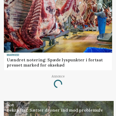
MARKED
Uændret notering: Spæde lyspunkter i fortsat
presset marked for oksekød
Annonce
Loading...
ULVE
Bekræftet: Sætter droner ind mod problemulv