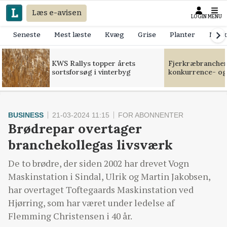
Læs e-avisen
LOGIN
MENU
Seneste
Mest læste
Kvæg
Grise
Planter
Mask
KWS Rallys topper årets
Fjerkræbranchen:
sortsforsøg i vinterbyg
konkurrence- og
BUSINESS
21-03-2024 11:15
FOR ABONNENTER
Brødrepar overtager
branchekollegas livsværk
De to brødre, der siden 2002 har drevet Vogn
Maskinstation i Sindal, Ulrik og Martin Jakobsen,
har overtaget Toftegaards Maskinstation ved
Hjørring, som har været under ledelse af
Flemming Christensen i 40 år.