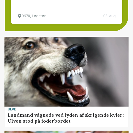
9670, Løgstør
03. aug.
ULVE
Landmand vågnede ved lyden af skrigende kvier:
Ulven stod på foderbordet