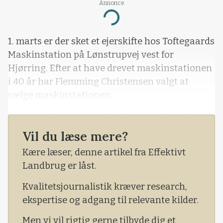
Annonce
Loading...
1. marts er der sket et ejerskifte hos Toftegaards
Maskinstation på Lønstrupvej vest for
Hjørring. Efter at have drevet maskinstationen
i 40 år har Flemming Christensen valgt at
sælge maskinstationen.
Køberne bag maskinstationen er brødreparret
Ulrik og Martin Jakobsen, der siden 2002 side
Vil du læse mere?
om side har kørt Vogn Maskinstation i Sindal –
Kære læser, denne artikel fra Effektivt
22 km fra Toftegaards Maskinstation.
Landbrug er låst.
Kvalitetsjournalistik kræver research,
ekspertise og adgang til relevante kilder.
Men vi vil rigtig gerne tilbyde dig et