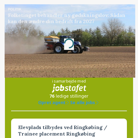
POLITIK
Folketinget behandler ny gødskningslov: Sådan
kan den ændre din bedrift fra 2027
Annonce
Loading...
Jobs
i samarbejde med
76
ledige stillinger
Opret agent
Se alle jobs
Elevplads tilbydes ved Ringkøbing /
Trainee placement Ringkøbing