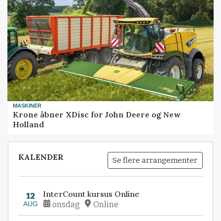
MASKINER
Krone åbner XDisc for John Deere og New
Holland
KALENDER
Se flere arrangementer
InterCount kursus Online
12
AUG
onsdag
Online