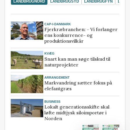
LANDBRUGNORD
LANDBRUGSYD
LANDBRUGFYN
LAND
CAP-I-DANMARK
Fjerkræbranchen: - Vi forlanger
ens konkurrence- og
produktionsvilkår
KVÆG
Snart kan man søge tilskud til
naturprojekter
ARRANGEMENT
Markvandring sætter fokus på
elefantgræs
BUSINESS
Lokalt generationsskifte skal
løfte midtjysk siloimportør i
Norden