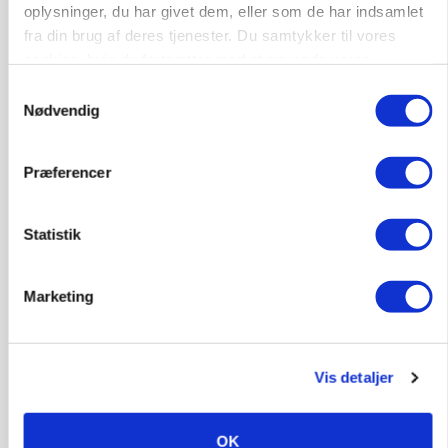
protestgruppe vil demonstrere mod ny
oplysninger, du har givet dem, eller som de har indsamlet
gødskningslov
fra din brug af deres tjenester. Du samtykker til vores
cookies, hvis du fortsætter med at anvende vores
Annonce
hjemmeside.
Samtykkevalg
KVÆG
Nødvendig
Snart kan man søge tilskud til naturprojekter
Annonce
Præferencer
Loading...
Statistik
Marketing
Vis detaljer
OK