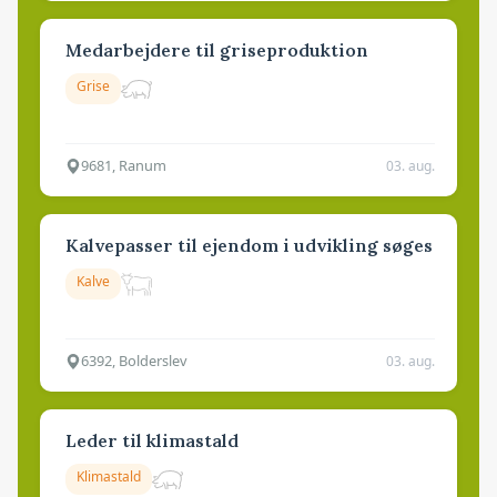
Medarbejdere til griseproduktion
Grise
9681, Ranum
03. aug.
Kalvepasser til ejendom i udvikling søges
Kalve
6392, Bolderslev
03. aug.
Leder til klimastald
Klimastald