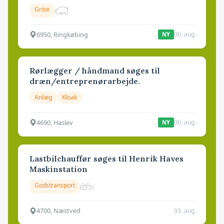
Grise
6950, Ringkøbing
06. aug.
NY
Rørlægger / håndmand søges til
dræn/entreprenørarbejde.
Anlæg
Kloak
4690, Haslev
06. aug.
NY
Lastbilchauffør søges til Henrik Haves
Maskinstation
Godstransport
4700, Næstved
03. aug.