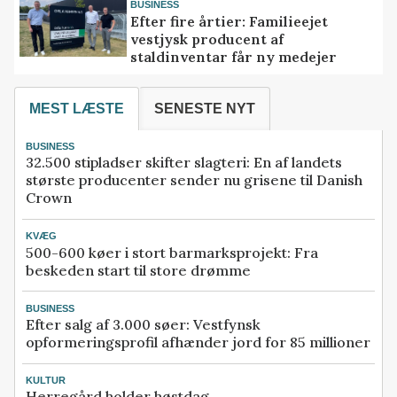
BUSINESS
Efter fire årtier: Familieejet
vestjysk producent af
staldinventar får ny medejer
MEST LÆSTE
SENESTE NYT
BUSINESS
32.500 stipladser skifter slagteri: En af landets
største producenter sender nu grisene til Danish
Crown
KVÆG
500-600 køer i stort barmarksprojekt: Fra
beskeden start til store drømme
BUSINESS
Efter salg af 3.000 søer: Vestfynsk
opformeringsprofil afhænder jord for 85 millioner
KULTUR
Herregård holder høstdag