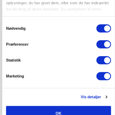
oplysninger, du har givet dem, eller som de har indsamlet
MASKINER
fra din brug af deres tjenester. Du samtykker til vores
Forserie til selvkørende skårlægger afprøves i år
cookies, hvis du fortsætter med at anvende vores
hjemmeside.
Samtykkevalg
Annonce
Nødvendig
ARRANGEMENT
Markvandring sætter fokus på elefantgræs
Præferencer
Annonce
Loading...
Statistik
Marketing
Vis detaljer
OK