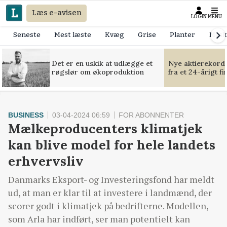
Læs e-avisen
LOGIN
MENU
Seneste
Mest læste
Kvæg
Grise
Planter
Mask
Det er en uskik at udlægge et
Nye aktierekorde
røgslør om økoproduktion
fra et 24-årigt f
BUSINESS
03-04-2024 06:59
FOR ABONNENTER
Mælkeproducenters klimatjek
kan blive model for hele landets
erhvervsliv
Danmarks Eksport- og Investeringsfond har meldt
ud, at man er klar til at investere i landmænd, der
scorer godt i klimatjek på bedrifterne. Modellen,
som Arla har indført, ser man potentielt kan