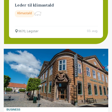
Leder til klimastald
Klimastald
9670, Løgstør
03. aug.
BUSINESS