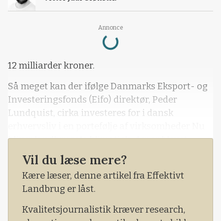
Loading...
Annonce
12 milliarder kroner.
Så meget kan der ifølge Danmarks Eksport- og
Investeringsfonds (Eifo) direktør, Peder
Lundquist, cirka investeres for i dansk
erhvervsliv i en portefølje af virksomheder Nu
bliver landbrugets klimatjek, der er blevet
implementeret på Arlas andelshaveres
Vil du læse mere?
bedrifter, også en del af denne investering.
Kære læser, denne artikel fra Effektivt
Landbrug er låst.
Kvalitetsjournalistik kræver research,