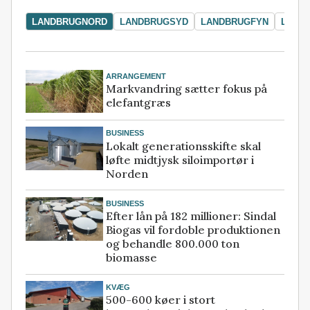
LANDBRUGNORD
LANDBRUGSYD
LANDBRUGFYN
LAND
ARRANGEMENT
Markvandring sætter fokus på
elefantgræs
BUSINESS
Lokalt generationsskifte skal
løfte midtjysk siloimportør i
Norden
BUSINESS
Efter lån på 182 millioner: Sindal
Biogas vil fordoble produktionen
og behandle 800.000 ton
biomasse
KVÆG
500-600 køer i stort