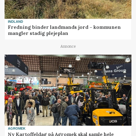
INDLAND
Fredning binder landmands jord – kommunen
mangler stadig plejeplan
Annonce
AGROMEK
Ny Kartoffeldag på Agromek skal samle hele