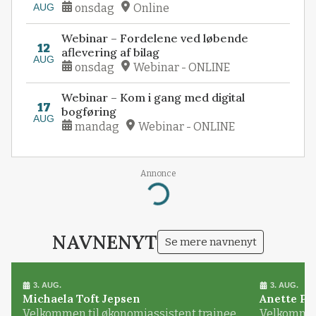
AUG
onsdag
Online
Webinar – Fordelene ved løbende
12
aflevering af bilag
AUG
onsdag
Webinar - ONLINE
Webinar – Kom i gang med digital
17
bogføring
AUG
mandag
Webinar - ONLINE
Annonce
Loading...
NAVNENYT
Se mere navnenyt
3. AUG.
3. AUG.
Michaela Toft Jepsen
Anette Pl
Velkommen til økonomiassistent trainee
Velkommen 