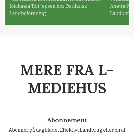
Michaela Toft Jepsen hos Østdansk
Anette Pl
Landboforening
Landbofor
MERE FRA L-
MEDIEHUS
Abonnement
Abonner på dagbladet Effektivt Landbrug eller en af