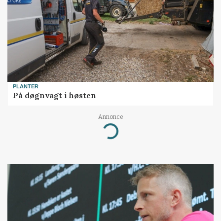
PLANTER
På døgnvagt i høsten
Annonce
Loading...