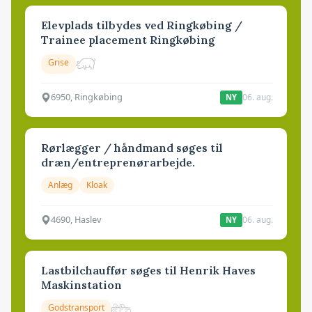
Elevplads tilbydes ved Ringkøbing /
Trainee placement Ringkøbing
Grise
6950, Ringkøbing
06. aug.
NY
Rørlægger / håndmand søges til
dræn/entreprenørarbejde.
Anlæg
Kloak
4690, Haslev
06. aug.
NY
Lastbilchauffør søges til Henrik Haves
Maskinstation
Godstransport