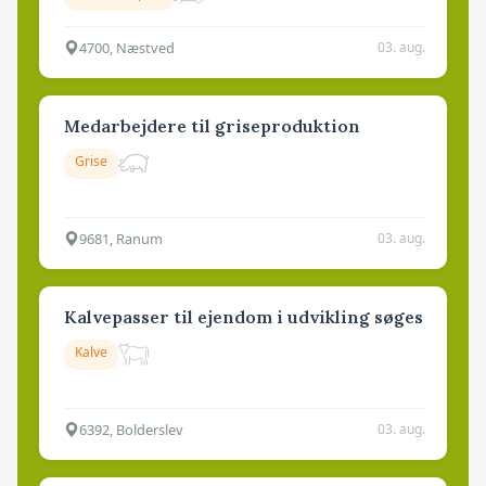
4700, Næstved
03. aug.
Medarbejdere til griseproduktion
Grise
9681, Ranum
03. aug.
Kalvepasser til ejendom i udvikling søges
Kalve
6392, Bolderslev
03. aug.