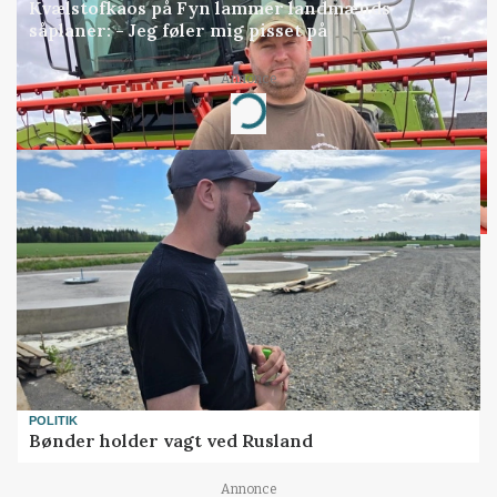
Kvælstofkaos på Fyn lammer landmænds
såplaner: - Jeg føler mig pisset på
Annonce
Loading...
POLITIK
Bønder holder vagt ved Rusland
Annonce