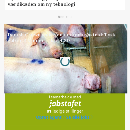
værdikæden om ny teknologi
Annonce
GRISE
Danish Crown slår igen i noteringsstrid: Tysk
gab er 3 kroner – ikke 4,30
Loading...
Annonce
Jobs
i samarbejde med
81
ledige stillinger
Opret agent
Se alle jobs