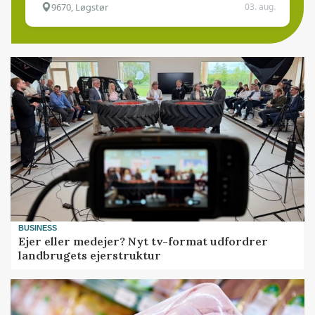
9670, Løgstør
03. aug.
BUSINESS
Ejer eller medejer? Nyt tv-format udfordrer
landbrugets ejerstruktur