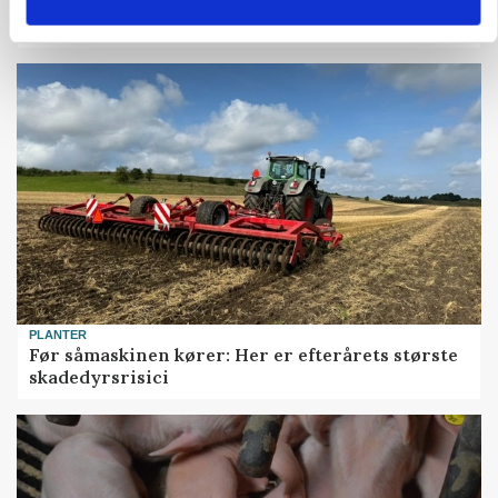
KVÆG
Snart kan man søge tilskud til naturprojekter
PLANTER
Før såmaskinen kører: Her er efterårets største
skadedyrsrisici