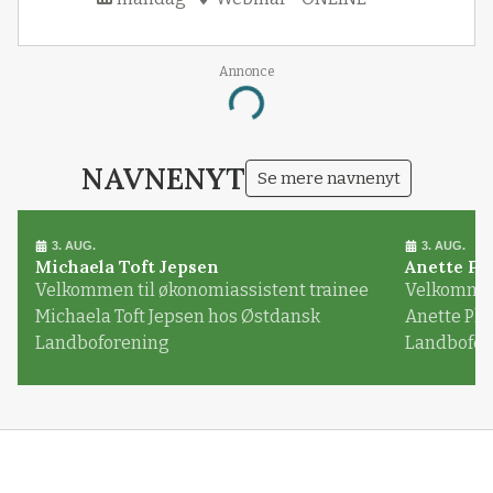
Annonce
Loading...
NAVNENYT
Se mere navnenyt
3. AUG.
3. AUG.
Michaela Toft Jepsen
Anette Pl
Velkommen til økonomiassistent trainee
Velkommen 
Michaela Toft Jepsen hos Østdansk
Anette Pl
Landboforening
Landbofor