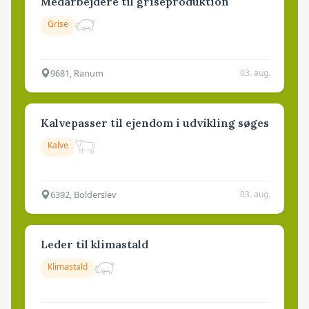
Medarbejdere til griseproduktion
Grise
9681, Ranum
03. aug.
Kalvepasser til ejendom i udvikling søges
Kalve
6392, Bolderslev
03. aug.
Leder til klimastald
Klimastald