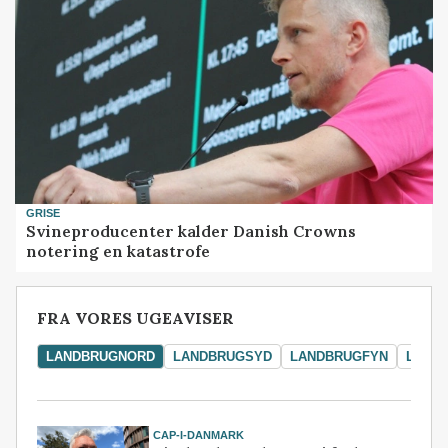
GRISE
Svineproducenter kalder Danish Crowns
notering en katastrofe
FRA VORES UGEAVISER
LANDBRUGNORD
LANDBRUGSYD
LANDBRUGFYN
LAND
CAP-I-DANMARK