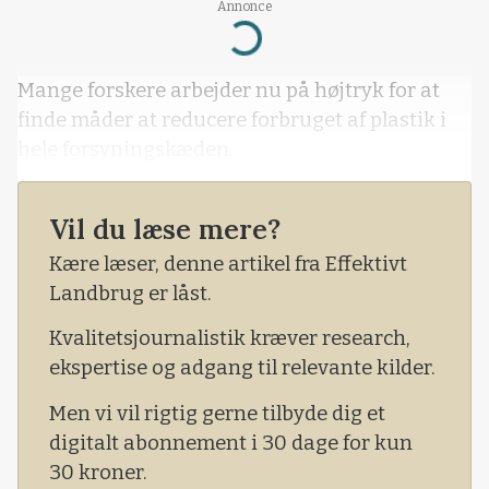
Annonce
Loading...
Mange forskere arbejder nu på højtryk for at
finde måder at reducere forbruget af plastik i
hele forsyningskæden.
Vil du læse mere?
Kære læser, denne artikel fra Effektivt
Landbrug er låst.
Kvalitetsjournalistik kræver research,
ekspertise og adgang til relevante kilder.
Men vi vil rigtig gerne tilbyde dig et
digitalt abonnement i 30 dage for kun
30 kroner.