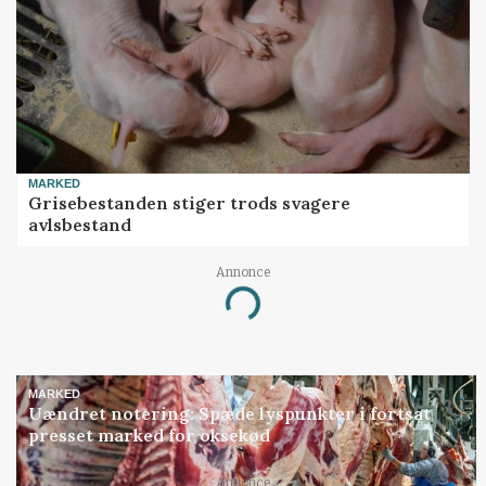
MARKED
Grisebestanden stiger trods svagere
avlsbestand
Annonce
Loading...
MARKED
Uændret notering: Spæde lyspunkter i fortsat
presset marked for oksekød
Annonce