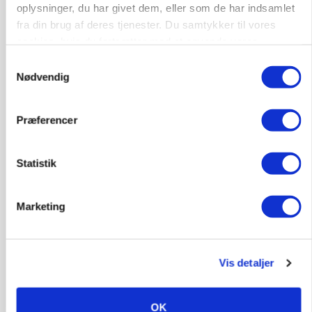
oplysninger, du har givet dem, eller som de har indsamlet
Annonce
fra din brug af deres tjenester. Du samtykker til vores
cookies, hvis du fortsætter med at anvende vores
POLITIK
Folketinget behandler ny gødskningslov: Sådan
hjemmeside.
Samtykkevalg
kan den ændre din bedrift fra 2027
Nødvendig
Annonce
Loading...
Præferencer
Statistik
Marketing
Vis detaljer
OK