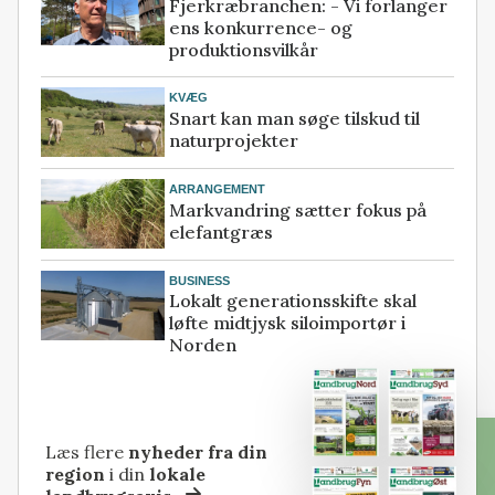
Fjerkræbranchen: - Vi forlanger
ens konkurrence- og
produktionsvilkår
KVÆG
Snart kan man søge tilskud til
naturprojekter
ARRANGEMENT
Markvandring sætter fokus på
elefantgræs
BUSINESS
Lokalt generationsskifte skal
løfte midtjysk siloimportør i
Norden
Læs flere
nyheder fra din
region
i din
lokale