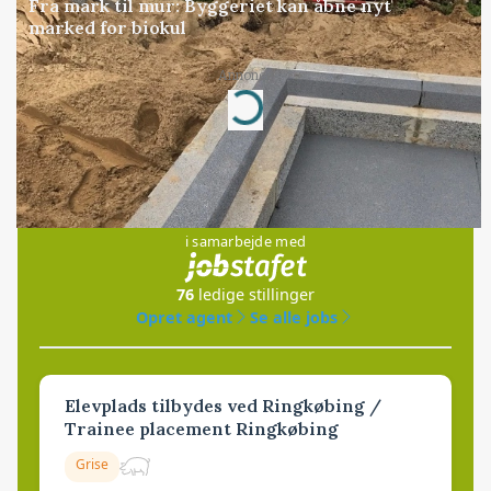
Fra mark til mur: Byggeriet kan åbne nyt
marked for biokul
Annonce
Loading...
Jobs
i samarbejde med
76
ledige stillinger
Opret agent
Se alle jobs
Elevplads tilbydes ved Ringkøbing /
Trainee placement Ringkøbing
Grise