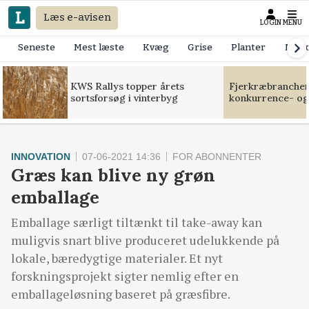
Læs e-avisen
LOGIN
MENU
Seneste
Mest læste
Kvæg
Grise
Planter
Mask
KWS Rallys topper årets
Fjerkræbranchen:
sortsforsøg i vinterbyg
konkurrence- og
INNOVATION
07-06-2021 14:36
FOR ABONNENTER
Græs kan blive ny grøn
emballage
Emballage særligt tiltænkt til take-away kan
muligvis snart blive produceret udelukkende på
lokale, bæredygtige materialer. Et nyt
forskningsprojekt sigter nemlig efter en
emballageløsning baseret på græsfibre.