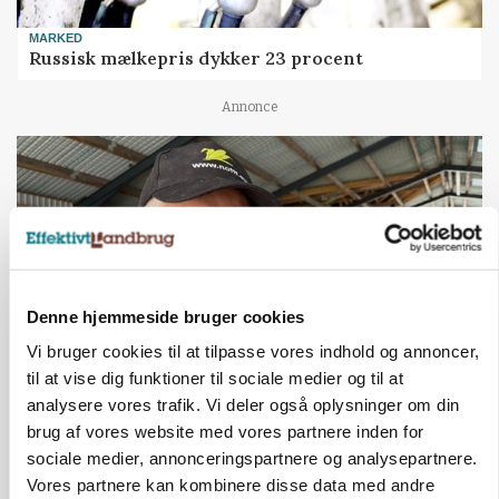
MARKED
Russisk mælkepris dykker 23 procent
Annonce
Denne hjemmeside bruger cookies
Vi bruger cookies til at tilpasse vores indhold og annoncer,
til at vise dig funktioner til sociale medier og til at
analysere vores trafik. Vi deler også oplysninger om din
POLITIK
»Nu stopper I«: Landbrugsdebattør og
brug af vores website med vores partnere inden for
protestgruppe vil demonstrere mod ny
sociale medier, annonceringspartnere og analysepartnere.
gødskningslov
Vores partnere kan kombinere disse data med andre