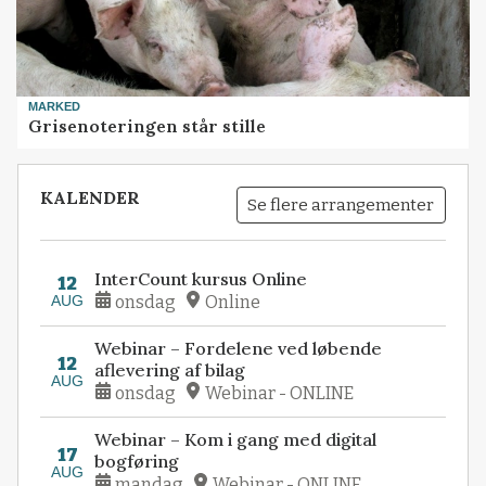
MARKED
Grisenoteringen står stille
KALENDER
Se flere arrangementer
InterCount kursus Online
12
AUG
onsdag
Online
Webinar – Fordelene ved løbende
12
aflevering af bilag
AUG
onsdag
Webinar - ONLINE
Webinar – Kom i gang med digital
17
bogføring
AUG
mandag
Webinar - ONLINE