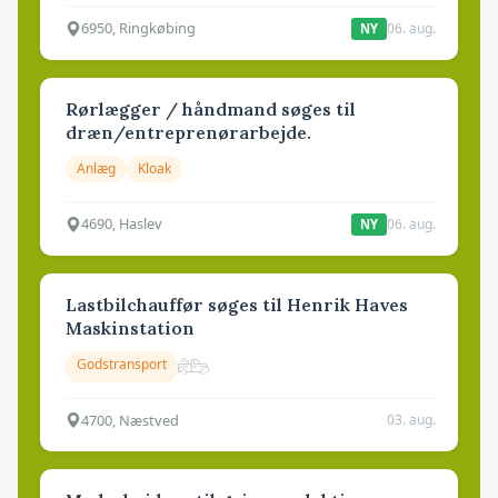
6950, Ringkøbing
06. aug.
NY
Rørlægger / håndmand søges til
dræn/entreprenørarbejde.
Anlæg
Kloak
4690, Haslev
06. aug.
NY
Lastbilchauffør søges til Henrik Haves
Maskinstation
Godstransport
4700, Næstved
03. aug.