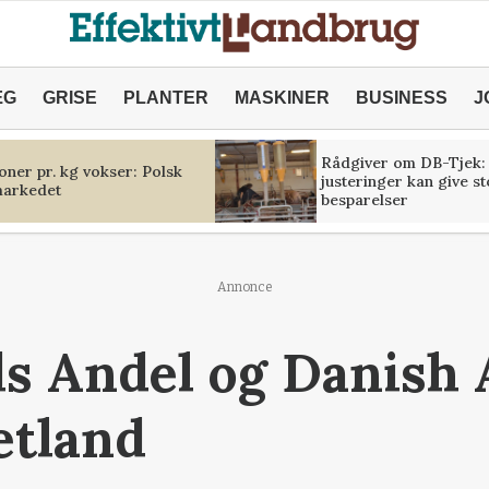
ÆG
GRISE
PLANTER
MASKINER
BUSINESS
J
Rådgiver om DB-Tjek:
oner pr. kg vokser: Polsk
justeringer kan give s
markedet
besparelser
Annonce
ds Andel og Danish
etland