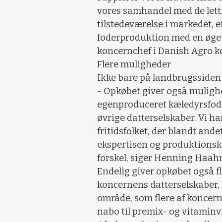
vores samhandel med de lett
tilstedeværelse i markedet, e
foderproduktion med en øget 
koncernchef i Danish Agro 
Flere muligheder
Ikke bare på landbrugssiden
- Opkøbet giver også mulighe
egenproduceret kæledyrsfode
øvrige datterselskaber. Vi har
fritidsfolket, der blandt ande
ekspertisen og produktionsk
forskel, siger Henning Haahr
Endelig giver opkøbet også f
koncernens datterselskaber
område, som flere af koncern
nabo til premix- og vitaminv