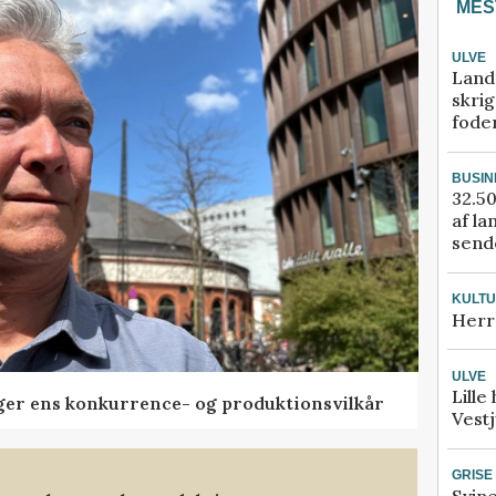
MES
ULVE
Land
skrig
fode
BUSIN
32.50
af la
sende
KULT
Herr
ULVE
Lille
ger ens konkurrence- og produktionsvilkår
Vestj
GRISE
Svin