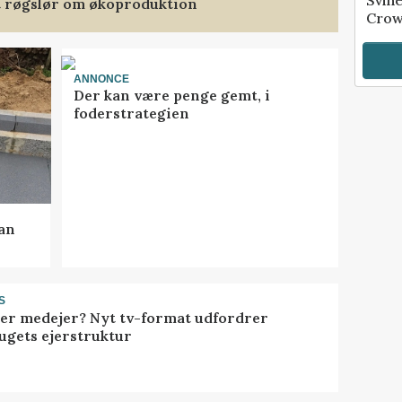
et røgslør om økoproduktion
Crow
ANNONCE
Der kan være penge gemt, i
foderstrategien
kan
S
ller medejer? Nyt tv-format udfordrer
ugets ejerstruktur