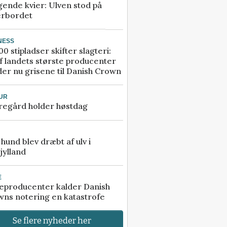
gende kvier: Ulven stod på
erbordet
NESS
00 stipladser skifter slagteri:
f landets største producenter
er nu grisene til Danish Crown
UR
regård holder høstdag
e hund blev dræbt af ulv i
jylland
E
eproducenter kalder Danish
ns notering en katastrofe
Se flere nyheder her