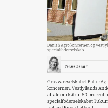
Danish Agro koncernen og Vestjylla
specialfoderselskab.
Tenna Bang
Grovvareselskabet Baltic Agr
koncernen, Vestjyllands Ande
aftale om køb af 60 procent a
specialfoderselskabet Tuku
tæt ved Riga i Letland.