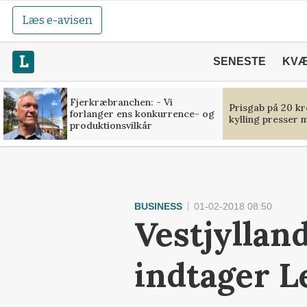
Læs e-avisen
SENESTE
KV
Fjerkræbranchen: - Vi
Prisgab på 20 kr
forlanger ens konkurrence- og
kylling presser 
produktionsvilkår
BUSINESS
01-02-2018 08:50
Vestjyllan
indtager L