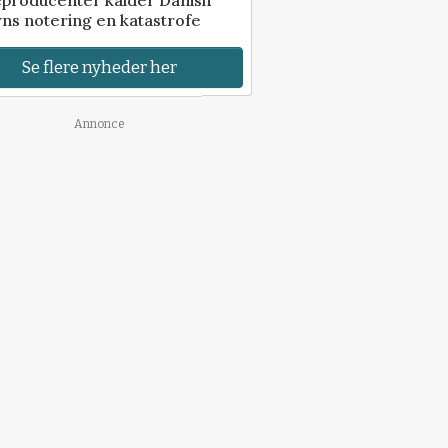
ns notering en katastrofe
Se flere nyheder her
Annonce