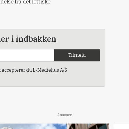
else fra det lettiske
der i indbakken
Tilmeld
t accepterer du L-Mediehus A/S
Annonce