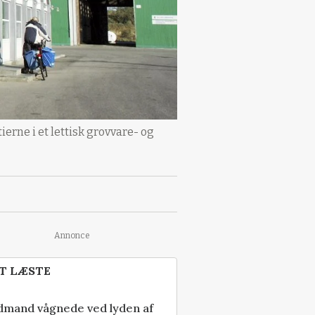
erne i et lettisk grovvare- og
Annonce
T LÆSTE
dmand vågnede ved lyden af