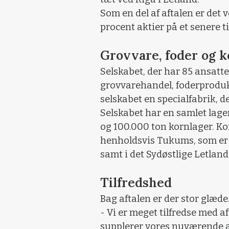
Som en del af aftalen er det
procent aktier på et senere t
Grovvare, foder og 
Selskabet, der har 85 ansatte
grovvarehandel, foderprodu
selskabet en specialfabrik, d
Selskabet har en samlet lager
og 100.000 ton kornlager. Kor
henholdsvis Tukums, som er e
samt i det Sydøstlige Letlan
Tilfredshed
Bag aftalen er der stor glæde
- Vi er meget tilfredse med
supplerer vores nuværende ak