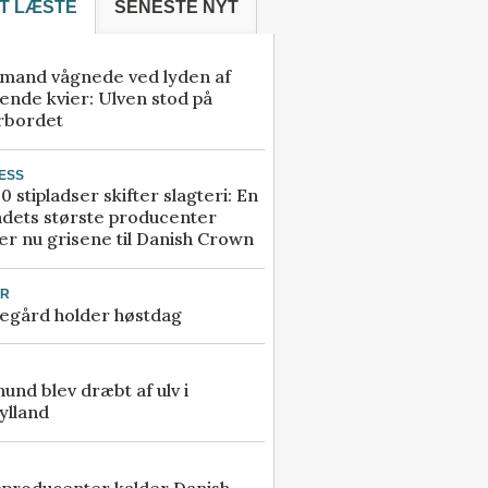
T LÆSTE
SENESTE NYT
mand vågnede ved lyden af
ende kvier: Ulven stod på
rbordet
ESS
0 stipladser skifter slagteri: En
ndets største producenter
r nu grisene til Danish Crown
UR
egård holder høstdag
 hund blev dræbt af ulv i
ylland
eproducenter kalder Danish