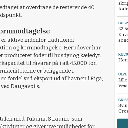
skri
 vedtaget at overdrage de resterende 40
fod
idspunkt.
BUSI
32.5
kornmodtagelse
En a
 er aktive indenfor traditionel
send
ktion og kornmodtagelse. Herudover har
er producerer foder til husdyr og kæledyr.
KULT
Her
kapacitet til råvarer på i alt 45.000 ton
nfaciliteterne er beliggende i
ULVE
n fordel ved eksport ud af havnen i Riga,
Lill
Vest
d ved Daugavpils.
GRIS
Svin
.
Crow
 aftalen med Tukuma Straume, som
tiviteter og giver nye muligheder for