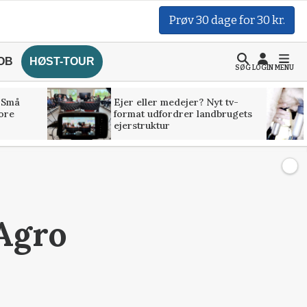
Prøv 30 dage for 30 kr.
OB
HØST-TOUR
SØG
LOGIN
MENU
 Små
Ejer eller medejer? Nyt tv-
tore
format udfordrer landbrugets
ejerstruktur
 Agro