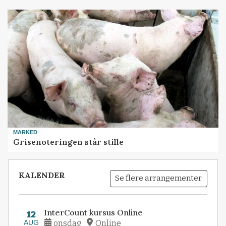
MARKED
Grisenoteringen står stille
KALENDER
Se flere arrangementer
InterCount kursus Online
12
AUG
onsdag
Online