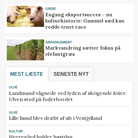
GRISE
Engang eksportsucces – nu
kulturhistorie: Gammel sæd kan
redde truet race
ARRANGEMENT
Markvandring sætter fokus på
elefantgræs
MEST LÆSTE
SENESTE NYT
ULVE
Landmand vågnede ved lyden af skrigende kvier:
Ulven stod på foderbordet
ULVE
Lille hund blev dræbt af ulv i Vestjylland
KULTUR
Herregård holder høstdag