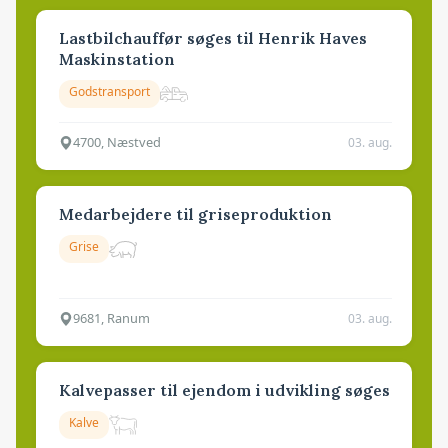
Lastbilchauffør søges til Henrik Haves
Maskinstation
Godstransport
4700, Næstved
03. aug.
Medarbejdere til griseproduktion
Grise
9681, Ranum
03. aug.
Kalvepasser til ejendom i udvikling søges
Kalve