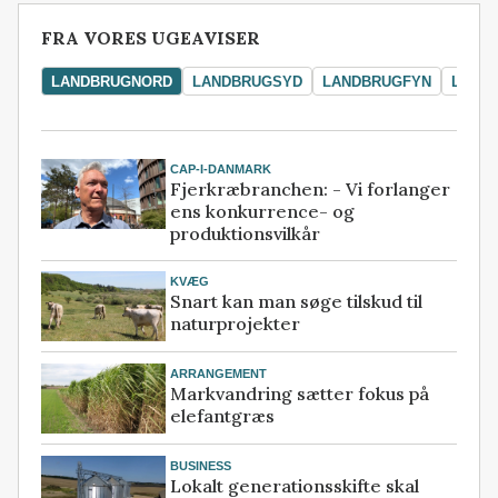
FRA VORES UGEAVISER
LANDBRUGNORD
LANDBRUGSYD
LANDBRUGFYN
LAND
CAP-I-DANMARK
Fjerkræbranchen: - Vi forlanger
ens konkurrence- og
produktionsvilkår
KVÆG
Snart kan man søge tilskud til
naturprojekter
ARRANGEMENT
Markvandring sætter fokus på
elefantgræs
BUSINESS
Lokalt generationsskifte skal