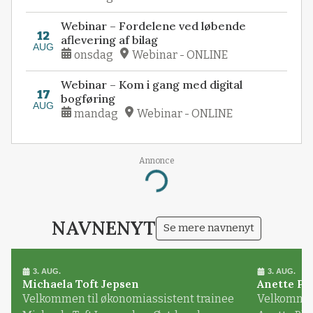
Webinar – Fordelene ved løbende
12
aflevering af bilag
AUG
onsdag
Webinar - ONLINE
Webinar – Kom i gang med digital
17
bogføring
AUG
mandag
Webinar - ONLINE
Annonce
Loading...
NAVNENYT
Se mere navnenyt
3. AUG.
3. AUG.
Michaela Toft Jepsen
Anette Pl
Velkommen til økonomiassistent trainee
Velkommen 