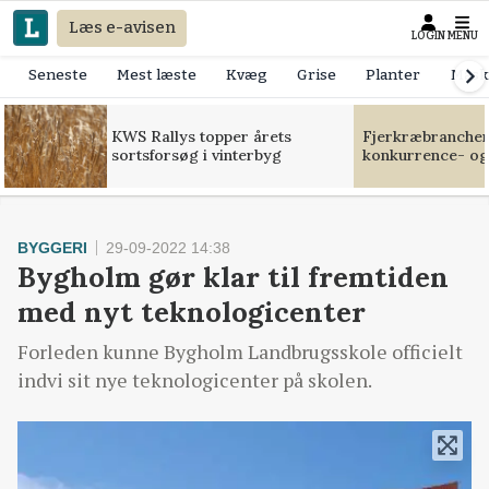
Læs e-avisen
LOGIN
MENU
Seneste
Mest læste
Kvæg
Grise
Planter
Mask
KWS Rallys topper årets
Fjerkræbranchen:
sortsforsøg i vinterbyg
konkurrence- og
BYGGERI
29-09-2022 14:38
Bygholm gør klar til fremtiden
med nyt teknologicenter
Forleden kunne Bygholm Landbrugsskole officielt
indvi sit nye teknologicenter på skolen.