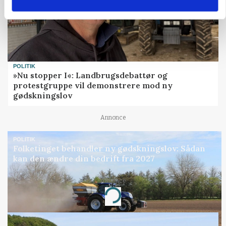
POLITIK
»Nu stopper I«: Landbrugsdebattør og
protestgruppe vil demonstrere mod ny
gødskningslov
Annonce
POLITIK
Folketinget behandler ny gødskningslov: Sådan
kan den ændre din bedrift fra 2027
Annonce
Loading...