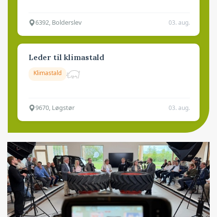
6392, Bolderslev
03. aug.
Leder til klimastald
Klimastald
9670, Løgstør
03. aug.