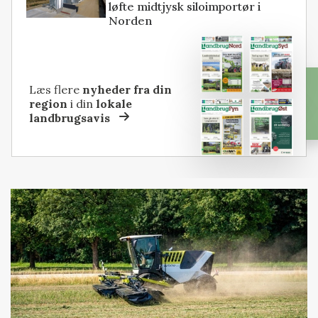
løfte midtjysk siloimportør i
Norden
Læs flere
nyheder fra din
region
i din
lokale
landbrugsavis