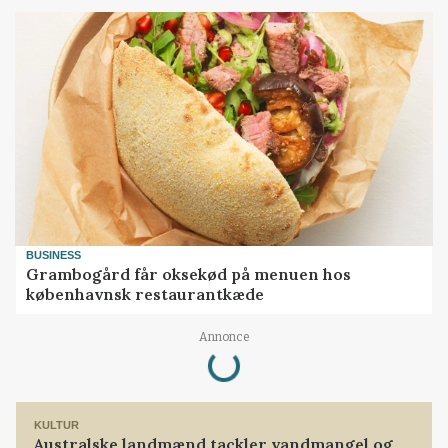
BUSINESS
Grambogård får oksekød på menuen hos
københavnsk restaurantkæde
Loading...
Annonce
KULTUR
Australske landmænd tackler vandmangel og