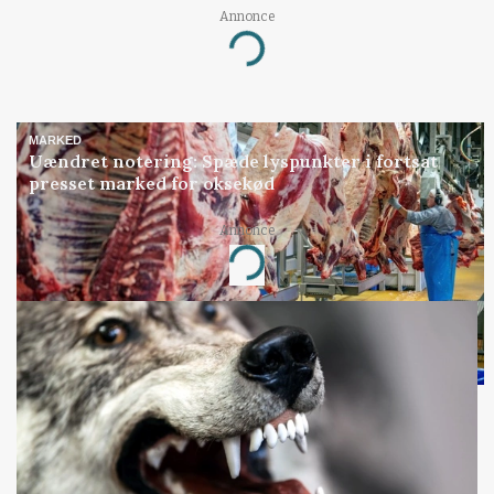
Annonce
Loading...
MARKED
Uændret notering: Spæde lyspunkter i fortsat
presset marked for oksekød
Annonce
Loading...