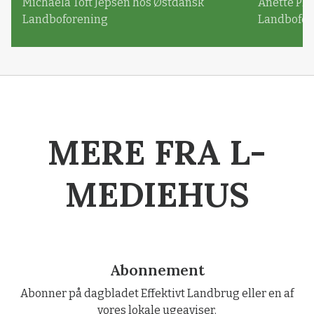
Michaela Toft Jepsen hos Østdansk
Anette Pl
Landboforening
Landbofor
MERE FRA L-
MEDIEHUS
Abonnement
Abonner på dagbladet Effektivt Landbrug eller en af
vores lokale ugeaviser.