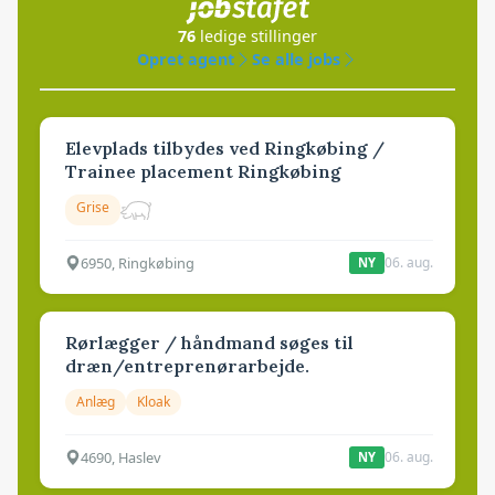
76
ledige stillinger
Opret agent
Se alle jobs
Elevplads tilbydes ved Ringkøbing /
Trainee placement Ringkøbing
Grise
6950, Ringkøbing
06. aug.
NY
Rørlægger / håndmand søges til
dræn/entreprenørarbejde.
Anlæg
Kloak
4690, Haslev
06. aug.
NY