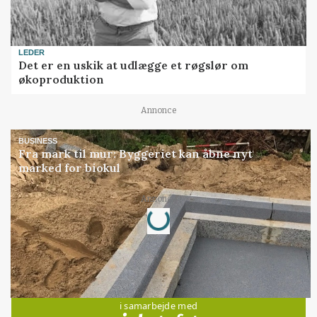
LEDER
Det er en uskik at udlægge et røgslør om
økoproduktion
Annonce
BUSINESS
Fra mark til mur: Byggeriet kan åbne nyt
marked for biokul
Loading...
Annonce
Jobs
i samarbejde med