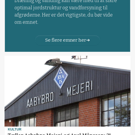
Dræning og vanding kan være med til at sikre
optimal jordstruktur og vandforsyning til
afgrøderne. Her er det vigtigste, du bør vide
om emnet.
Se flere emner her
KULTUR
Tæller Aabybro Mejeri og Axel Månsson: 21