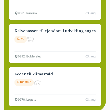
9681, Ranum
03. aug.
Kalvepasser til ejendom i udvikling søges
Kalve
6392, Bolderslev
03. aug.
Leder til klimastald
Klimastald
9670, Løgstør
03. aug.