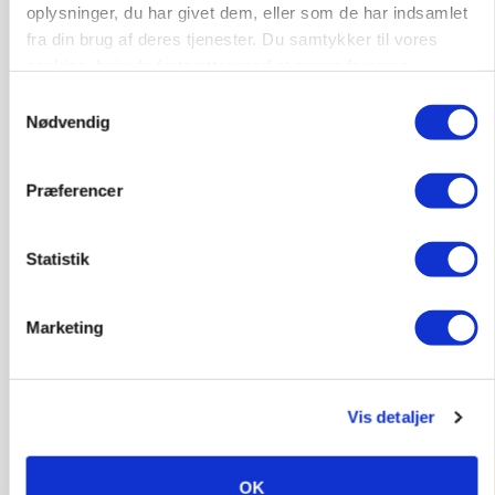
oplysninger, du har givet dem, eller som de har indsamlet
fra din brug af deres tjenester. Du samtykker til vores
cookies, hvis du fortsætter med at anvende vores
hjemmeside.
Samtykkevalg
Nødvendig
Præferencer
BUSINESS
32.500 stipladser skifter slagteri: En af landets
største producenter sender nu grisene til
Statistik
Danish Crown
Marketing
Vis detaljer
OK