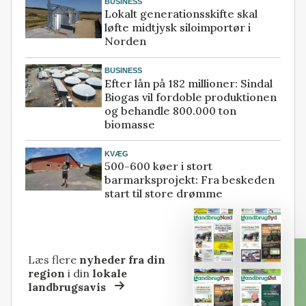
BUSINESS
Lokalt generationsskifte skal
løfte midtjysk siloimportør i
Norden
BUSINESS
Efter lån på 182 millioner: Sindal
Biogas vil fordoble produktionen
og behandle 800.000 ton
biomasse
KVÆG
500-600 køer i stort
barmarksprojekt: Fra beskeden
start til store drømme
Læs flere
nyheder fra din
region
i din
lokale
landbrugsavis