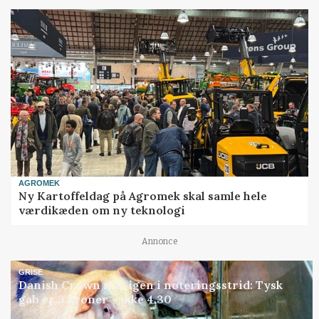
AGROMEK
Ny Kartoffeldag på Agromek skal samle hele
værdikæden om ny teknologi
Annonce
GRISE
Danish Crown slår igen i noteringsstrid: Tysk
gab er 3 kroner – ikke 4,30