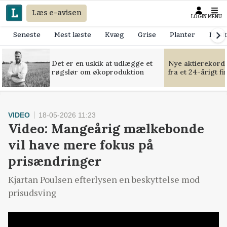
Læs e-avisen
LOGIN
MENU
Seneste
Mest læste
Kvæg
Grise
Planter
Mask
Det er en uskik at udlægge et
Nye aktierekorde
røgslør om økoproduktion
fra et 24-årigt f
VIDEO
18-05-2026 11:23
Video: Mangeårig mælkebonde
vil have mere fokus på
prisændringer
Kjartan Poulsen efterlysen en beskyttelse mod
prisudsving