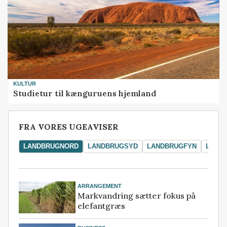
KULTUR
Studietur til kænguruens hjemland
FRA VORES UGEAVISER
LANDBRUGNORD
LANDBRUGSYD
LANDBRUGFYN
LAND
ARRANGEMENT
Markvandring sætter fokus på
elefantgræs