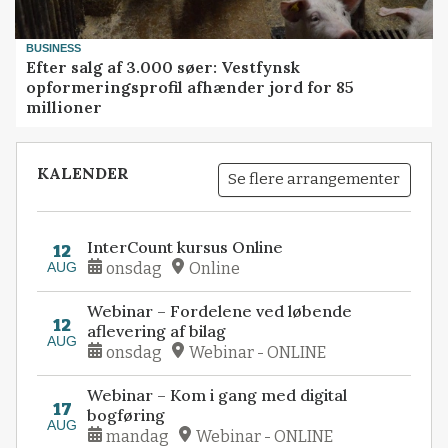
BUSINESS
Efter salg af 3.000 søer: Vestfynsk
opformeringsprofil afhænder jord for 85
millioner
KALENDER
Se flere arrangementer
InterCount kursus Online
12
AUG
onsdag
Online
Webinar – Fordelene ved løbende
12
aflevering af bilag
AUG
onsdag
Webinar - ONLINE
Webinar – Kom i gang med digital
17
bogføring
AUG
mandag
Webinar - ONLINE