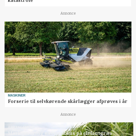
katastrofe
Annonce
MASKINER
Forserie til selvkørende skårlægger afprøves i år
Annonce
ARRANGEMENT
Markvandring sætter fokus på elefantgræs