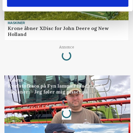
MASKINER
Krone åbner XDisc for John Deere og New
Holland
Annonce
Loading...
PLANTER
Kvælstofkaos på Fyn lammer landmænds
såplaner: - Jeg føler mig pisset på
Annonce
Loading...