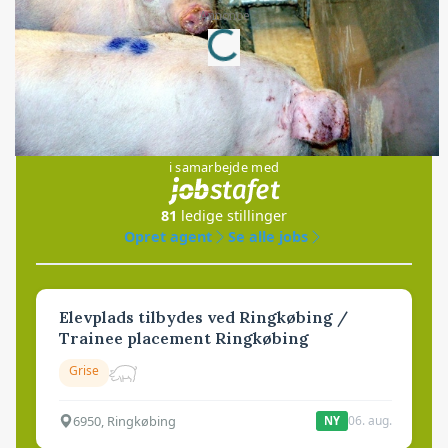
Loading...
Annonce
Jobs
i samarbejde med
81
ledige stillinger
Opret agent
Se alle jobs
Elevplads tilbydes ved Ringkøbing /
Trainee placement Ringkøbing
Grise
6950, Ringkøbing
06. aug.
NY