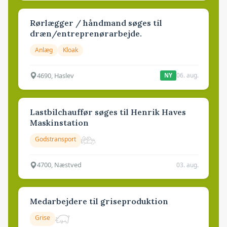
Rørlægger / håndmand søges til
dræn/entreprenørarbejde.
Anlæg
Kloak
4690, Haslev
06. aug.
NY
Lastbilchauffør søges til Henrik Haves
Maskinstation
Godstransport
4700, Næstved
03. aug.
Medarbejdere til griseproduktion
Grise