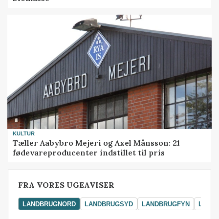
KULTUR
Tæller Aabybro Mejeri og Axel Månsson: 21
fødevareproducenter indstillet til pris
FRA VORES UGEAVISER
LANDBRUGNORD
LANDBRUGSYD
LANDBRUGFYN
LAND