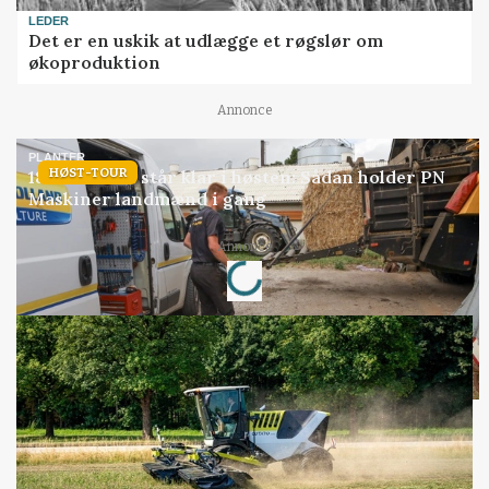
LEDER
Det er en uskik at udlægge et røgslør om
økoproduktion
Annonce
PLANTER
HØST-TOUR
18 montører står klar i høsten: Sådan holder PN
Maskiner landmænd i gang
Annonce
Loading...