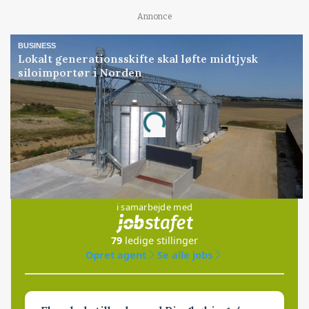
Annonce
BUSINESS
Lokalt generationsskifte skal løfte midtjysk
siloimportør i Norden
Annonce
Loading...
Jobs
i samarbejde med
79
ledige stillinger
Opret agent
Se alle jobs