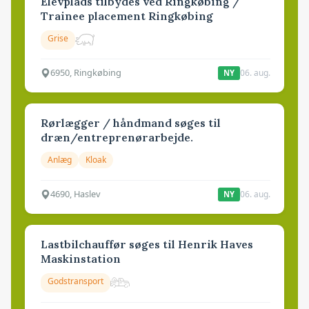
Elevplads tilbydes ved Ringkøbing /
Trainee placement Ringkøbing
Grise
6950, Ringkøbing
06. aug.
NY
Rørlægger / håndmand søges til
dræn/entreprenørarbejde.
Anlæg
Kloak
4690, Haslev
06. aug.
NY
Lastbilchauffør søges til Henrik Haves
Maskinstation
Godstransport