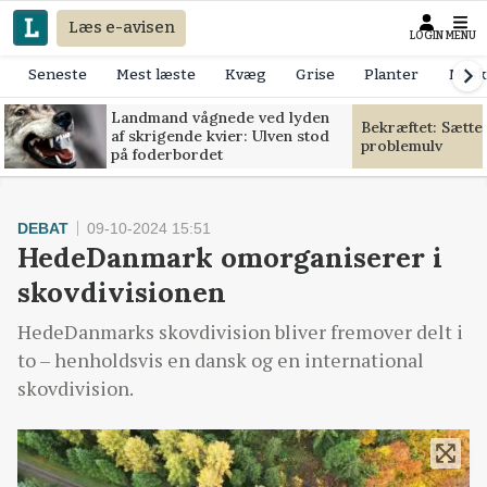
Læs e-avisen
LOGIN
MENU
Seneste
Mest læste
Kvæg
Grise
Planter
Mask
Landmand vågnede ved lyden
Bekræftet: Sætte
af skrigende kvier: Ulven stod
problemulv
på foderbordet
DEBAT
09-10-2024 15:51
HedeDanmark omorganiserer i
skovdivisionen
HedeDanmarks skovdivision bliver fremover delt i
to – henholdsvis en dansk og en international
skovdivision.