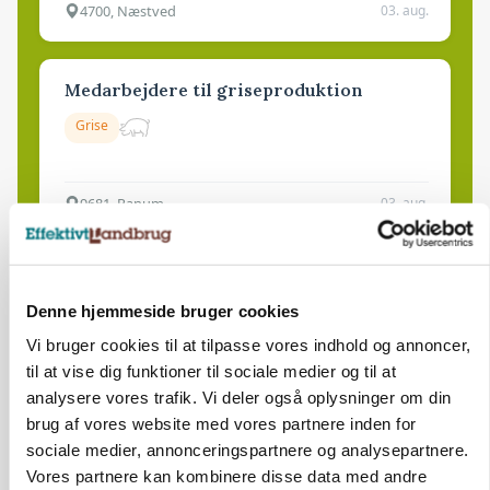
4700, Næstved
03. aug.
Medarbejdere til griseproduktion
Grise
9681, Ranum
03. aug.
Kalvepasser til ejendom i udvikling søges
Denne hjemmeside bruger cookies
Kalve
Vi bruger cookies til at tilpasse vores indhold og annoncer,
til at vise dig funktioner til sociale medier og til at
6392, Bolderslev
03. aug.
analysere vores trafik. Vi deler også oplysninger om din
brug af vores website med vores partnere inden for
sociale medier, annonceringspartnere og analysepartnere.
Leder til klimastald
Vores partnere kan kombinere disse data med andre