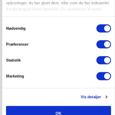
oplysninger, du har givet dem, eller som de har indsamlet
Klimastald
fra din brug af deres tjenester. Du samtykker til vores
cookies, hvis du fortsætter med at anvende vores
hjemmeside.
9670, Løgstør
03. aug.
Samtykkevalg
Nødvendig
Præferencer
Statistik
Marketing
Vis detaljer
BUSINESS
Efter fire årtier: Familieejet vestjysk producent
OK
af staldinventar får ny medejer