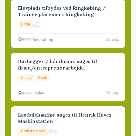
Elevplads tilbydes ved Ringkøbing /
Trainee placement Ringkøbing
Grise
6950, Ringkøbing
06. aug.
Rørlægger / håndmand søges til
dræn/entreprenørarbejde.
Anlæg
Kloak
4690, Haslev
06. aug.
Lastbilchauffør søges til Henrik Haves
Maskinstation
Godstransport