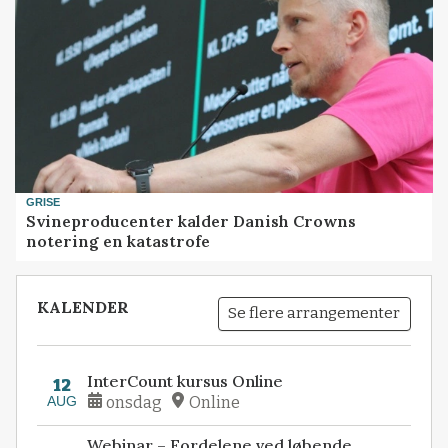
GRISE
Svineproducenter kalder Danish Crowns
notering en katastrofe
KALENDER
Se flere arrangementer
InterCount kursus Online
12
AUG
onsdag
Online
Webinar – Fordelene ved løbende