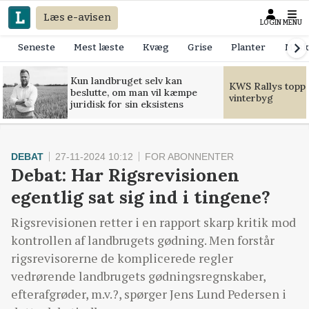
Læs e-avisen
LOGIN
MENU
Seneste
Mest læste
Kvæg
Grise
Planter
Mask
Kun landbruget selv kan
KWS Rallys toppe
beslutte, om man vil kæmpe
vinterbyg
juridisk for sin eksistens
DEBAT
27-11-2024 10:12
FOR ABONNENTER
Debat: Har Rigsrevisionen
egentlig sat sig ind i tingene?
Rigsrevisionen retter i en rapport skarp kritik mod
kontrollen af landbrugets gødning. Men forstår
rigsrevisorerne de komplicerede regler
vedrørende landbrugets gødningsregnskaber,
efterafgrøder, m.v.?, spørger Jens Lund Pedersen i