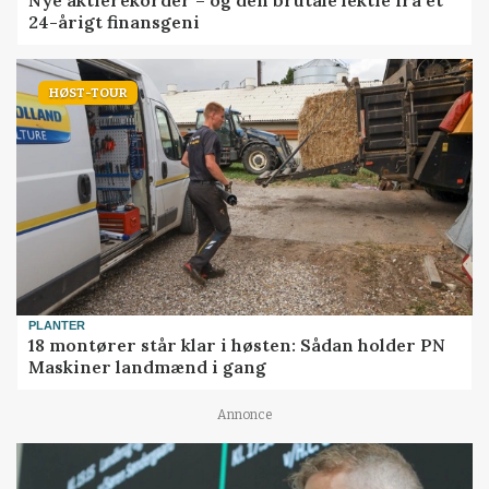
Nye aktierekorder – og den brutale lektie fra et
24-årigt finansgeni
HØST-TOUR
PLANTER
18 montører står klar i høsten: Sådan holder PN
Maskiner landmænd i gang
Annonce