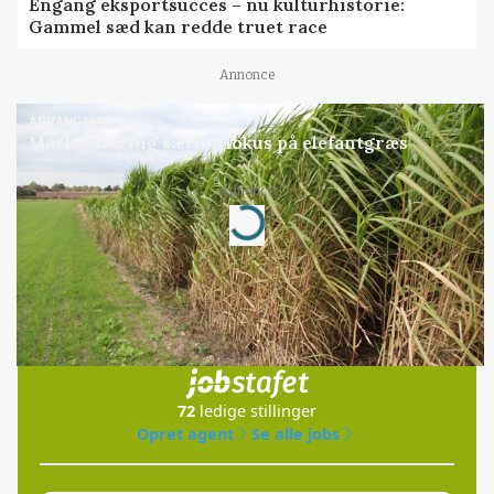
Engang eksportsucces – nu kulturhistorie:
Gammel sæd kan redde truet race
Annonce
ARRANGEMENT
Markvandring sætter fokus på elefantgræs
Annonce
Loading...
Jobs
i samarbejde med
72
ledige stillinger
Opret agent
Se alle jobs