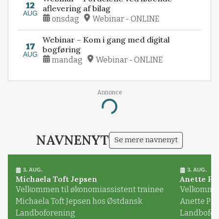
12
aflevering af bilag
AUG
onsdag
Webinar - ONLINE
Webinar – Kom i gang med digital
17
bogføring
AUG
mandag
Webinar - ONLINE
Annonce
Loading...
NAVNENYT
Se mere navnenyt
3. AUG.
3. AUG.
Michaela Toft Jepsen
Anette Pl
Velkommen til økonomiassistent trainee
Velkommen 
Michaela Toft Jepsen hos Østdansk
Anette Pl
Landboforening
Landbofor