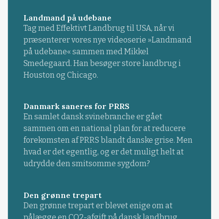
Landmand på udebane
Tag med Effektivt Landbrug til USA, når vi
præsenterer vores nye videoserie »Landmand
på udebane« sammen med Mikkel
Smedegaard. Han besøger store landbrug i
Houston og Chicago.
Danmark saneres for PRRS
En samlet dansk svinebranche er gået
sammen om en national plan for at reducere
forekomsten af PRRS blandt danske grise. Men
hvad er det egentlig, og er det muligt helt at
udrydde den smitsomme sygdom?
Den grønne trepart
Den grønne trepart er blevet enige om at
pålægge en CO2-afgift på dansk landbrug.