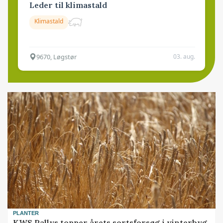
Leder til klimastald
Klimastald
9670, Løgstør
03. aug.
PLANTER
KWS Rallys topper årets sortsforsøg i vinterbyg