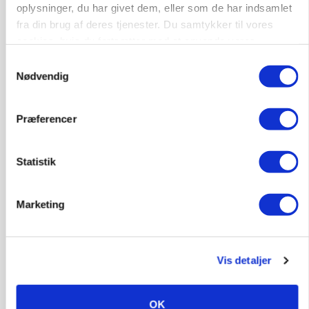
oplysninger, du har givet dem, eller som de har indsamlet
MARKED
fra din brug af deres tjenester. Du samtykker til vores
Russisk mælkepris dykker 23 procent
cookies, hvis du fortsætter med at anvende vores
hjemmeside.
Annonce
Samtykkevalg
Nødvendig
BUSINESS
Fra mark til mur: Byggeriet kan åbne nyt
marked for biokul
Præferencer
Annonce
Loading...
Statistik
Marketing
Vis detaljer
OK