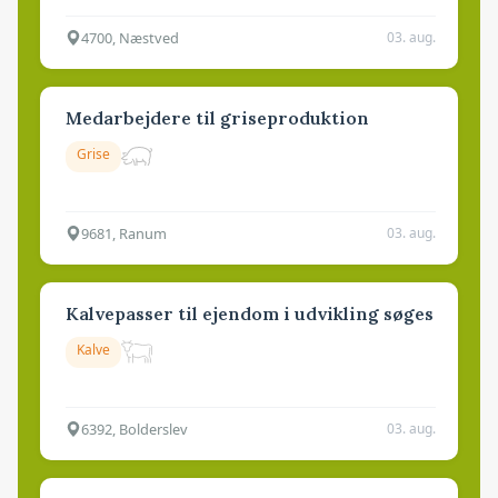
4700, Næstved
03. aug.
Medarbejdere til griseproduktion
Grise
9681, Ranum
03. aug.
Kalvepasser til ejendom i udvikling søges
Kalve
6392, Bolderslev
03. aug.