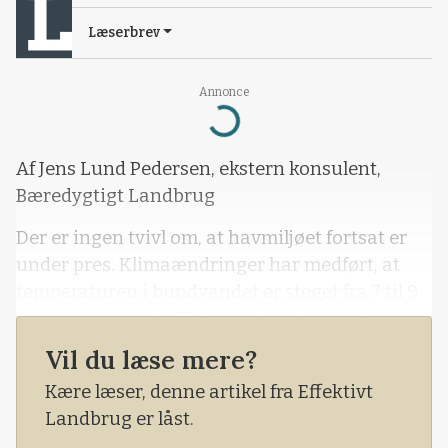
Læserbrev
Annonce
Loading...
Af Jens Lund Pedersen, ekstern konsulent,
Bæredygtigt Landbrug
Der er ingen tvivl om, at havmiljøet fortsat er
under pres. Klimaændringer har medført, at
temperaturen i bundvandet er steget fra 7 til 9
grader de seneste 25 år, og vindstyrken har
været aftagende.
Vil du læse mere?
Kære læser, denne artikel fra Effektivt
Landbrug er låst.