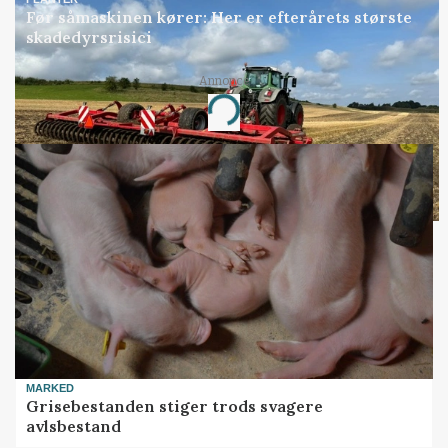
Før såmaskinen kører: Her er efterårets største
skadedyrsrisici
Annonce
Loading...
MARKED
Grisebestanden stiger trods svagere
avlsbestand