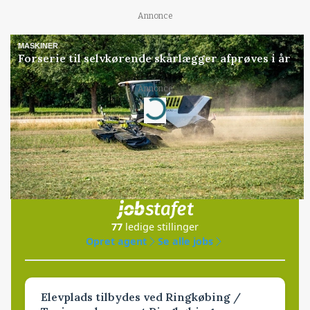
Annonce
MASKINER
Forserie til selvkørende skårlægger afprøves i år
Loading...
Annonce
Jobs
i samarbejde med
77
ledige stillinger
Opret agent
Se alle jobs
Elevplads tilbydes ved Ringkøbing /