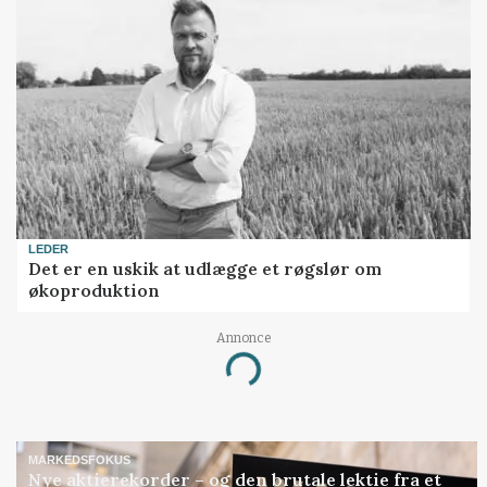
LEDER
Det er en uskik at udlægge et røgslør om
økoproduktion
Annonce
Loading...
MARKEDSFOKUS
Nye aktierekorder – og den brutale lektie fra et