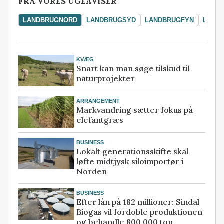
FRA VORES UGEAVISER
LANDBRUGNORD
LANDBRUGSYD
LANDBRUGFYN
LAND
KVÆG
Snart kan man søge tilskud til
naturprojekter
ARRANGEMENT
Markvandring sætter fokus på
elefantgræs
BUSINESS
Lokalt generationsskifte skal
løfte midtjysk siloimportør i
Norden
BUSINESS
Efter lån på 182 millioner: Sindal
Biogas vil fordoble produktionen
og behandle 800.000 ton