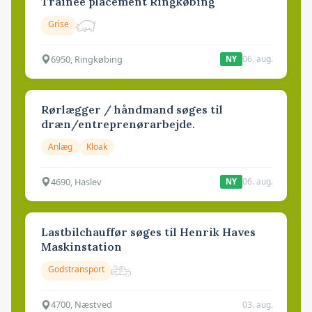
Trainee placement Ringkøbing
Grise
6950, Ringkøbing
06. aug.
NY
Rørlægger / håndmand søges til
dræn/entreprenørarbejde.
Anlæg
Kloak
4690, Haslev
06. aug.
NY
Lastbilchauffør søges til Henrik Haves
Maskinstation
Godstransport
4700, Næstved
03. aug.