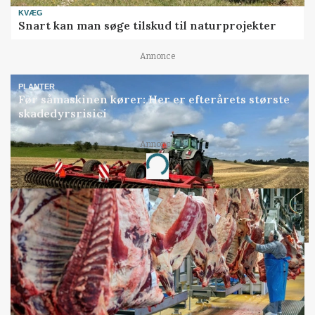
KVÆG
Snart kan man søge tilskud til naturprojekter
Annonce
PLANTER
Før såmaskinen kører: Her er efterårets største
skadedyrsrisici
Annonce
Loading...