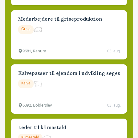
Medarbejdere til griseproduktion
Grise
9681, Ranum
03. aug.
Kalvepasser til ejendom i udvikling søges
Kalve
6392, Bolderslev
03. aug.
Leder til klimastald
Klimastald