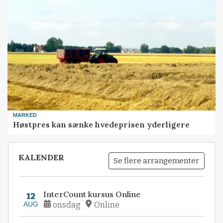
MARKED
Høstpres kan sænke hvedeprisen yderligere
KALENDER
Se flere arrangementer
InterCount kursus Online
12
AUG
onsdag
Online