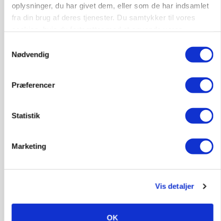
oplysninger, du har givet dem, eller som de har indsamlet
fra din brug af deres tjenester. Du samtykker til vores
cookies, hvis du fortsætter med at anvende vores
hjemmeside.
Samtykkevalg
Nødvendig
Præferencer
Statistik
MARKEDSFOKUS
Prisgab på 20 kroner pr. kg vokser: Polsk kylling
presser markedet
Marketing
Vis detaljer
OK