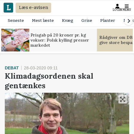
Læs e-avisen
LOGIN
MENU
Seneste
Mest læste
Kvæg
Grise
Planter
Mask
Prisgab på 20 kroner pr. kg
Rådgiver om DB-
vokser: Polsk kylling presser
give store bespa
markedet
DEBAT
28-03-2020 09:11
Klimadagsordenen skal
gentænkes