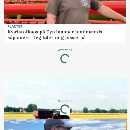
PLANTER
Kvælstofkaos på Fyn lammer landmænds
såplaner: - Jeg føler mig pisset på
Annonce
Loading...
MARKED
Høstpres kan sænke hvedeprisen yderligere
Annonce
Loading...