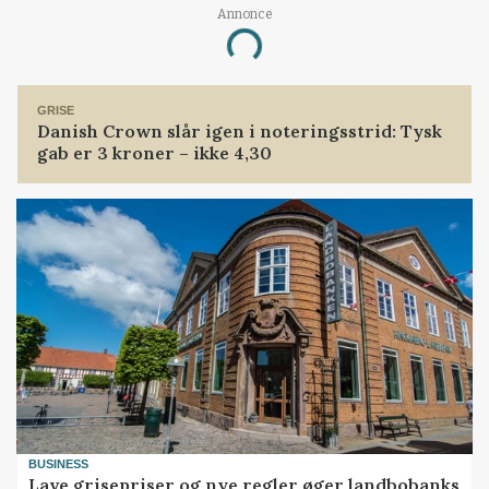
Annonce
Loading...
GRISE
Danish Crown slår igen i noteringsstrid: Tysk
gab er 3 kroner – ikke 4,30
BUSINESS
Lave grisepriser og nye regler øger landbobanks