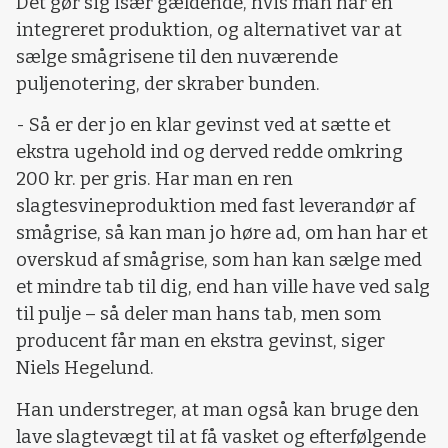
Det gør sig især gældende, hvis man har en
integreret produktion, og alternativet var at
sælge smågrisene til den nuværende
puljenotering, der skraber bunden.
- Så er der jo en klar gevinst ved at sætte et
ekstra ugehold ind og derved redde omkring
200 kr. per gris. Har man en ren
slagtesvineproduktion med fast leverandør af
smågrise, så kan man jo høre ad, om han har et
overskud af smågrise, som han kan sælge med
et mindre tab til dig, end han ville have ved salg
til pulje – så deler man hans tab, men som
producent får man en ekstra gevinst, siger
Niels Hegelund.
Han understreger, at man også kan bruge den
lave slagtevægt til at få vasket og efterfølgende