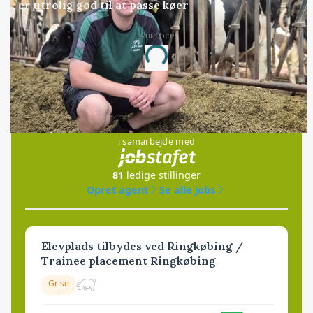
er utrolig god til at passe køer
Annonce
Loading...
Jobs
i samarbejde med
81
ledige stillinger
Opret agent
Se alle jobs
Elevplads tilbydes ved Ringkøbing /
Trainee placement Ringkøbing
Grise