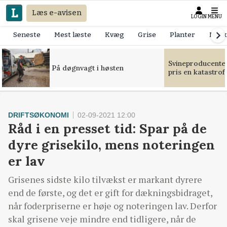
Læs e-avisen
LOGIN
MENU
Seneste
Mest læste
Kvæg
Grise
Planter
Mask
Svineproducente
På døgnvagt i høsten
pris en katastrof
DRIFTSØKONOMI
02-09-2021 12:00
Råd i en presset tid: Spar på de
dyre grisekilo, mens noteringen
er lav
Grisenes sidste kilo tilvækst er markant dyrere
end de første, og det er gift for dækningsbidraget,
når foderpriserne er høje og noteringen lav. Derfor
skal grisene veje mindre end tidligere, når de