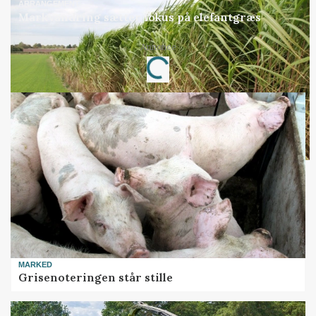
ARRANGEMENT
Markvandring sætter fokus på elefantgræs
Annonce
Loading...
MARKED
Grisenoteringen står stille