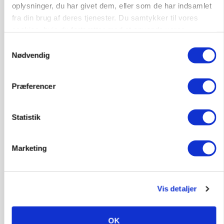
oplysninger, du har givet dem, eller som de har indsamlet
Grise
fra din brug af deres tjenester. Du samtykker til vores
cookies, hvis du fortsætter med at anvende vores
hjemmeside.
9681, Ranum
03. aug.
Samtykkevalg
Nødvendig
Kalvepasser til ejendom i udvikling søges
Præferencer
Kalve
Statistik
6392, Bolderslev
03. aug.
Marketing
Leder til klimastald
Klimastald
Vis detaljer
9670, Løgstør
03. aug.
OK