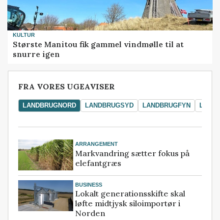
KULTUR
Største Manitou fik gammel vindmølle til at
snurre igen
FRA VORES UGEAVISER
LANDBRUGNORD
LANDBRUGSYD
LANDBRUGFYN
LAND
ARRANGEMENT
Markvandring sætter fokus på
elefantgræs
BUSINESS
Lokalt generationsskifte skal
løfte midtjysk siloimportør i
Norden