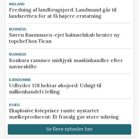
INDLAND
Fredning af landbrugsjord: Landmand går til
landsretten for at få højere erstatning
BUSINESS
Søren Rasmussen-ejet halmselskab henter ny
topchef hos Tican
BUSINESS
Konkurs rammer midtjysk maskinhandler efter
navneskifte
EJENDOMME
Udbyder 128 hektar økojord: Udsigt til
millionhandel i Jelling
KVÆG
Eksplosive kviepriser ramte nystartet
mælkeproducent: Ét fravalg gav store udsving
Se flere nyheder her