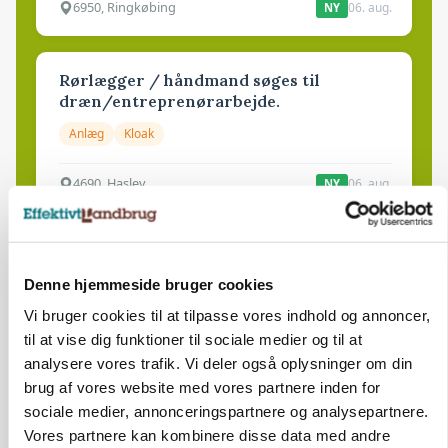
6950, Ringkøbing
06. aug.
NY
Rørlægger / håndmand søges til
dræn/entreprenørarbejde.
Anlæg
Kloak
4690, Haslev
06. aug.
NY
Lastbilchauffør søges til Henrik Haves
Maskinstation
Denne hjemmeside bruger cookies
Godstransport
Vi bruger cookies til at tilpasse vores indhold og annoncer,
til at vise dig funktioner til sociale medier og til at
4700, Næstved
03. aug.
analysere vores trafik. Vi deler også oplysninger om din
brug af vores website med vores partnere inden for
sociale medier, annonceringspartnere og analysepartnere.
Medarbejdere til griseproduktion
Vores partnere kan kombinere disse data med andre