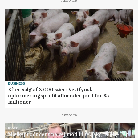
Annonce
BUSINESS
Efter salg af 3.000 søer: Vestfynsk
opformeringsprofil afhænder jord for 85
millioner
Annonce
KVÆG
Mælkeproducent på vej mod 14.000 kg EKM: - Jeg