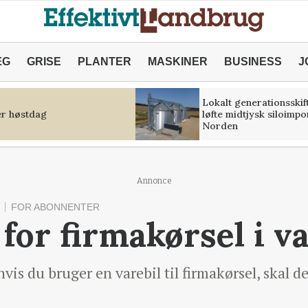
ÆG
GRISE
PLANTER
MASKINER
BUSINESS
J
Lokalt generationsskif
r høstdag
løfte midtjysk siloimpo
Norden
Annonce
FOR ABONNENTER
for firmakørsel i v
vis du bruger en varebil til firmakørsel, skal de