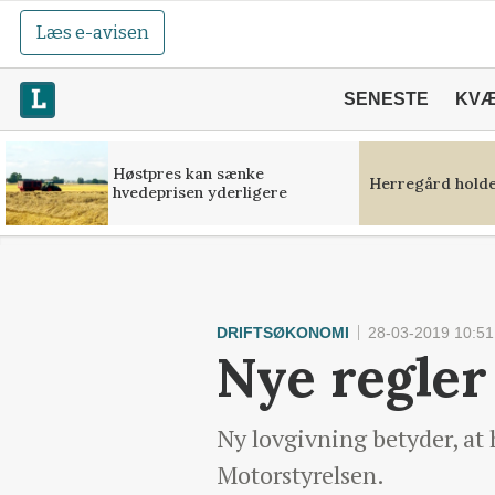
Læs e-avisen
SENESTE
KV
Høstpres kan sænke
Herregård holde
hvedeprisen yderligere
DRIFTSØKONOMI
28-03-2019 10:51
Nye regler 
Ny lovgivning betyder, at h
Motorstyrelsen.