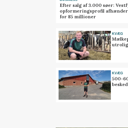
Efter salg af 3.000 søer: Vest
opformeringsprofil afhænder
for 85 millioner
KVÆG
Mælkep
utrolig
KVÆG
500-60
besked