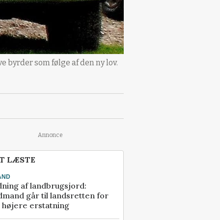
e byrder som følge af den ny lov.
Annonce
T LÆSTE
AND
ning af landbrugsjord:
mand går til landsretten for
å højere erstatning