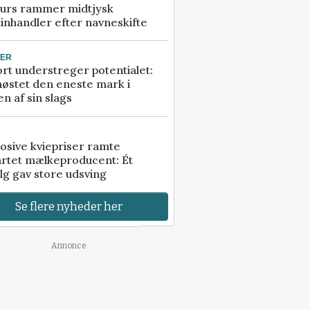
urs rammer midtjysk
inhandler efter navneskifte
TER
rt understreger potentialet:
høstet den eneste mark i
n af sin slags
osive kviepriser ramte
artet mælkeproducent: Ét
lg gav store udsving
Se flere nyheder her
Annonce