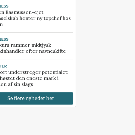
NESS
en Rasmussen-ejet
selskab henter ny topchef hos
an
NESS
kurs rammer midtjysk
inhandler efter navneskifte
TER
ort understreger potentialet:
høstet den eneste mark i
en af sin slags
Se flere nyheder her