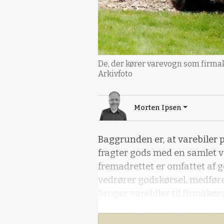
De, der kører varevogn som firmakø
Arkivfoto
Morten Ipsen
Baggrunden er, at varebiler p
fragter gods med en samlet væ
fremadrettet er omfattet af 
vedrører godskørsel, medfører
bruger varebiler til firmakørs
Baggrunden er en lovændring