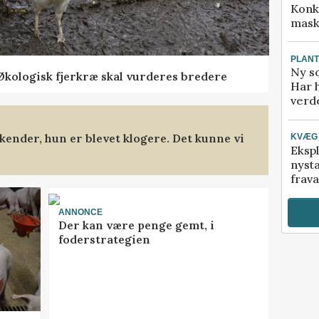
Konk
mask
PLAN
Ny so
Økologisk fjerkræ skal vurderes bredere
Har 
verde
kender, hun er blevet klogere. Det kunne vi
KVÆG
Ekspl
nyst
frava
ANNONCE
Der kan være penge gemt, i
foderstrategien