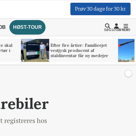
Prøv 30 dage for 30 kr.
OB
HØST-TOUR
SØG
LOGIN
MENU
te skal
Efter fire årtier: Familieejet
rtør i
vestjysk producent af
staldinventar får ny medejer
arebiler
t registreres hos