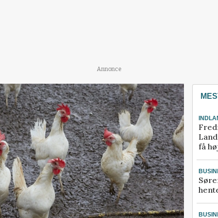
Annonce
MES
INDLA
Fred
Landm
få hø
BUSIN
Søre
hente
BUSIN