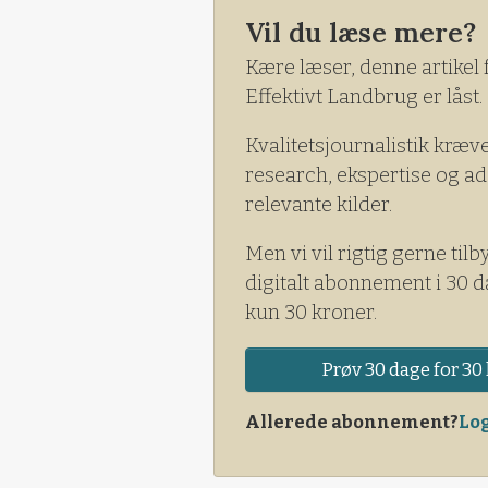
besluttede. Formålet var at e
Vil du læse mere?
Kære læser, denne artikel 
Effektivt Landbrug er låst.
Kvalitetsjournalistik kræv
research, ekspertise og ad
relevante kilder.
Men vi vil rigtig gerne tilb
digitalt abonnement i 30 d
kun 30 kroner.
Prøv 30 dage for 30 
Allerede abonnement?
Log