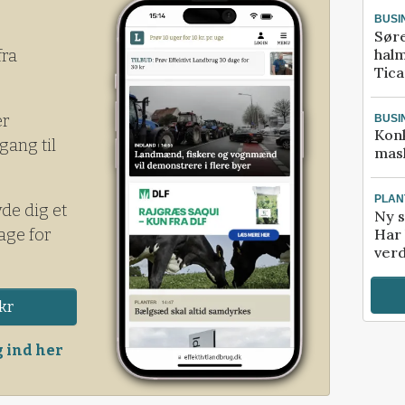
tablere en nati
BUSI
Sør
halm
fra
Tic
er
BUSI
Kon
gang til
mask
PLAN
yde dig et
Ny s
age for
Har 
verd
kr
 ind her