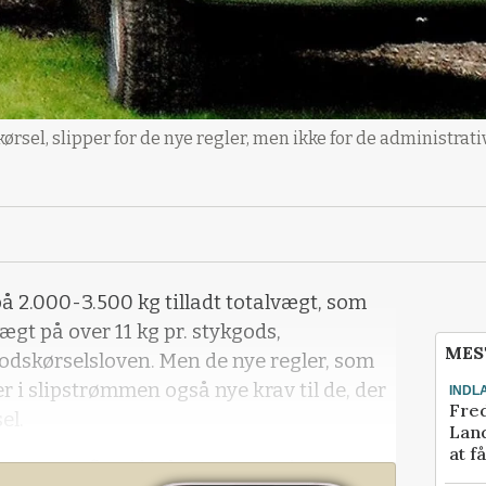
rsel, slipper for de nye regler, men ikke for de administrativ
å 2.000-3.500 kg tilladt totalvægt, som
gt på over 11 kg pr. stykgods,
MES
godskørselsloven. Men de nye regler, som
 i slipstrømmen også nye krav til de, der
INDL
Fred
el.
Land
at f
, som et flertal uden om regeringen