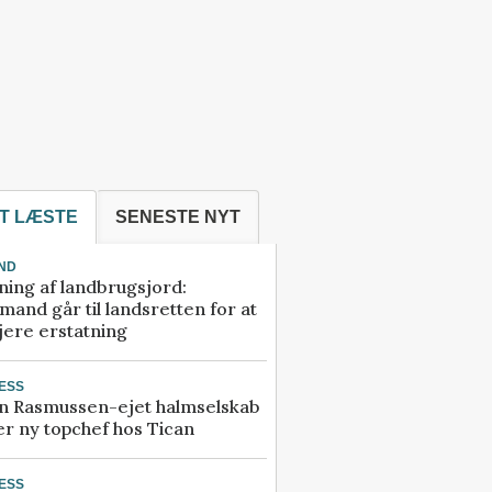
T LÆSTE
SENESTE NYT
ND
ning af landbrugsjord:
and går til landsretten for at
jere erstatning
ESS
n Rasmussen-ejet halmselskab
r ny topchef hos Tican
ESS