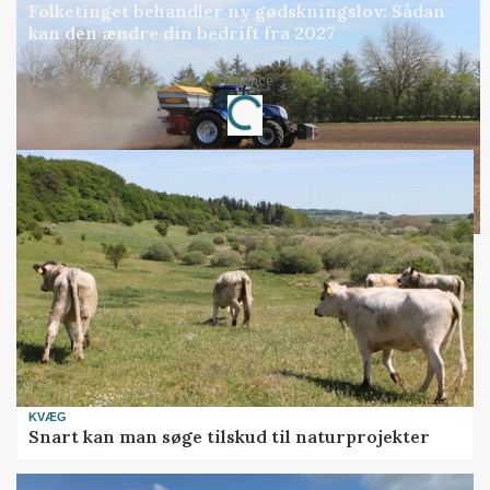
Folketinget behandler ny gødskningslov: Sådan
kan den ændre din bedrift fra 2027
Annonce
Loading...
KVÆG
Snart kan man søge tilskud til naturprojekter