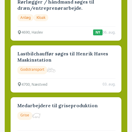
Rørlægger / håndmand søges til
dræn/entreprenørarbejde.
Anlæg
Kloak
4690, Haslev
06. aug.
NY
Lastbilchauffør søges til Henrik Haves
Maskinstation
Godstransport
4700, Næstved
03. aug.
Medarbejdere til griseproduktion
Grise