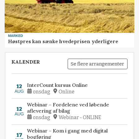
MARKED
Høstpres kan sænke hvedeprisen yderligere
KALENDER
Se flere arrangementer
InterCount kursus Online
12
AUG
onsdag
Online
Webinar – Fordelene ved løbende
12
aflevering af bilag
AUG
onsdag
Webinar - ONLINE
Webinar – Kom i gang med digital
17
bogføring