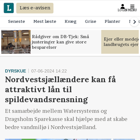
Læs e-avisen
LOGIN
MENU
Seneste
Mest læste
Kvæg
Grise
Planter
Mask
Rådgiver om DB-Tjek: Små
Ejer eller medej
justeringer kan give store
landbrugets ejer
besparelser
DYRSKUE
07-06-2024 14:22
Nordvestsjællændere kan få
attraktivt lån til
spildevandsrensning
Et samarbejde mellem Watersystems og
Dragsholm Sparekasse skal hjælpe med at skabe
bedre vandmiljø i Nordvestsjælland.