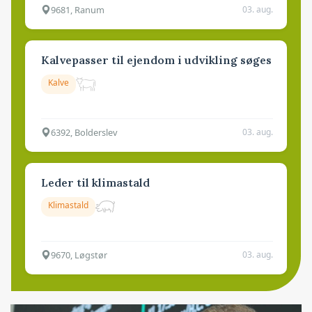
9681, Ranum
03. aug.
Kalvepasser til ejendom i udvikling søges
Kalve
6392, Bolderslev
03. aug.
Leder til klimastald
Klimastald
9670, Løgstør
03. aug.