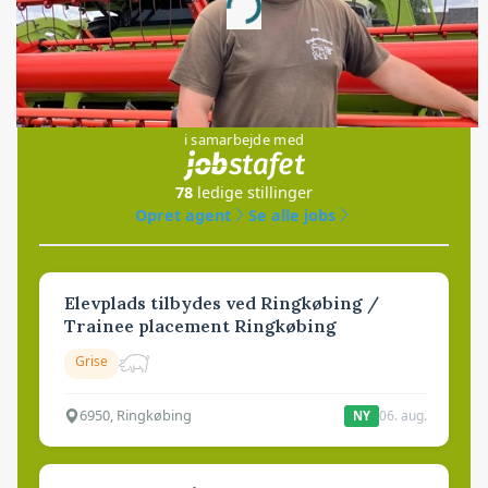
Loading...
Jobs
i samarbejde med
78
ledige stillinger
Opret agent
Se alle jobs
Elevplads tilbydes ved Ringkøbing /
Trainee placement Ringkøbing
Grise
6950, Ringkøbing
06. aug.
NY