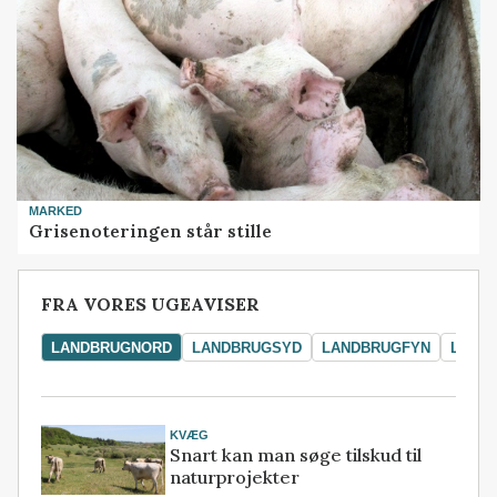
MARKED
Grisenoteringen står stille
FRA VORES UGEAVISER
LANDBRUGNORD
LANDBRUGSYD
LANDBRUGFYN
LAND
KVÆG
Snart kan man søge tilskud til
naturprojekter