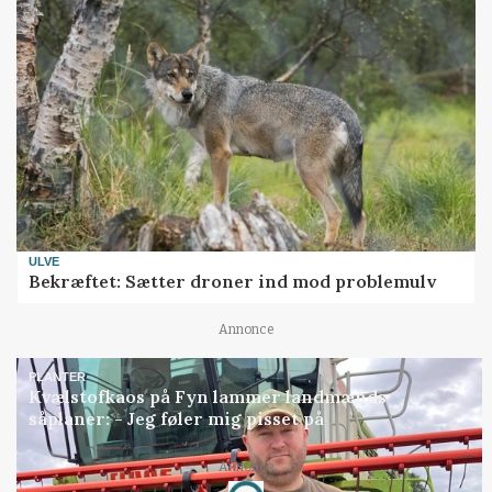
ULVE
Bekræftet: Sætter droner ind mod problemulv
Annonce
PLANTER
Kvælstofkaos på Fyn lammer landmænds
såplaner: - Jeg føler mig pisset på
Annonce