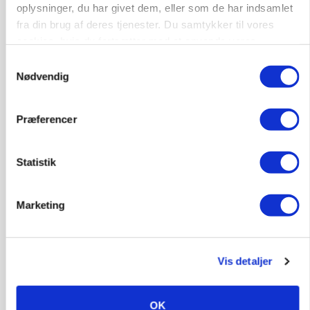
oplysninger, du har givet dem, eller som de har indsamlet
fra din brug af deres tjenester. Du samtykker til vores
cookies, hvis du fortsætter med at anvende vores
hjemmeside.
Samtykkevalg
GRISE
Nødvendig
Rådgiver om DB-Tjek: Små justeringer kan give
store besparelser
Præferencer
Statistik
Marketing
Vis detaljer
BUSINESS
Ejer eller medejer? Nyt tv-format udfordrer
OK