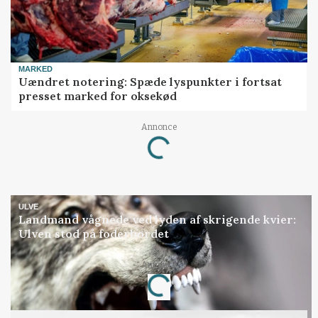
MARKED
Uændret notering: Spæde lyspunkter i fortsat
presset marked for oksekød
Annonce
Loading...
ULVE
Landmand vågnede ved lyden af skrigende kvier:
Ulven stod på foderbordet
Annonce
Loading...