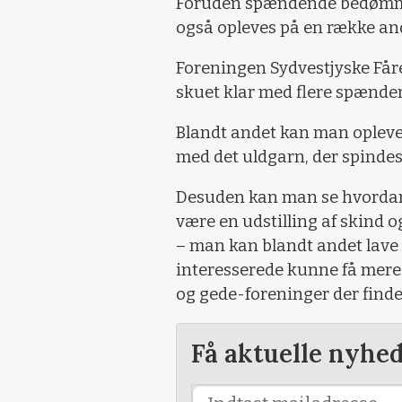
Foruden spændende bedømmel
også opleves på en række an
Foreningen Sydvestjyske Få
skuet klar med flere spændend
Blandt andet kan man opleve 
med det uldgarn, der spindes
Desuden kan man se hvordan 
være en udstilling af skind o
– man kan blandt andet lave e
interesserede kunne få mere 
og gede-foreninger der finde
Få aktuelle nyhe