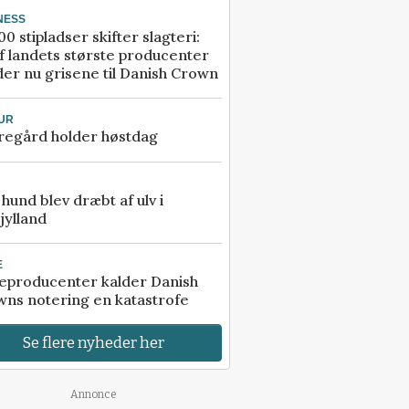
NESS
00 stipladser skifter slagteri:
f landets største producenter
er nu grisene til Danish Crown
UR
regård holder høstdag
e hund blev dræbt af ulv i
jylland
E
eproducenter kalder Danish
ns notering en katastrofe
Se flere nyheder her
Annonce