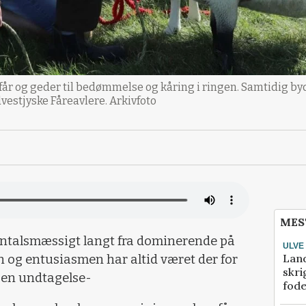
 får og geder til bedømmelse og kåring i ringen. Samtidig by
dvestjyske Fåreavlere. Arkivfoto
MES
 antalsmæssigt langt fra dominerende på
ULVE
Lan
 og entusiasmen har altid været der for
skri
ngen undtagelse-
fod