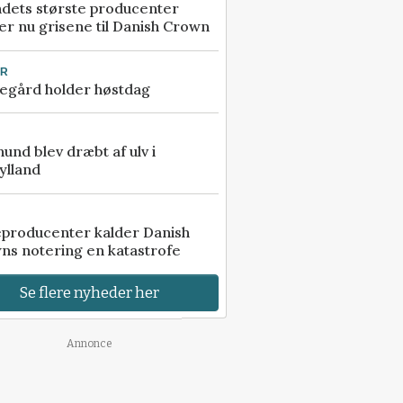
ndets største producenter
r nu grisene til Danish Crown
UR
egård holder høstdag
 hund blev dræbt af ulv i
ylland
eproducenter kalder Danish
ns notering en katastrofe
Se flere nyheder her
Annonce