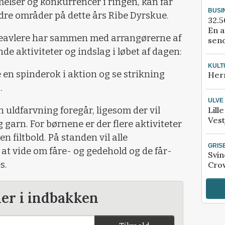
ser og konkurrencer i ringen, kan får
BUSI
dre områder på dette års Ribe Dyrskue.
32.5
En a
reavlere har sammen med arrangørerne af
send
e aktiviteter og indslag i løbet af dagen:
KULT
en spinderok i aktion og se strikning
Her
.
ULVE
uldfarvning foregår, ligesom der vil
Lill
Vest
g garn. For børnene er der flere aktiviteter
n filtbold. På standen vil alle
GRIS
at vide om fåre- og gedehold og de får-
Svin
s.
Crow
der i indbakken