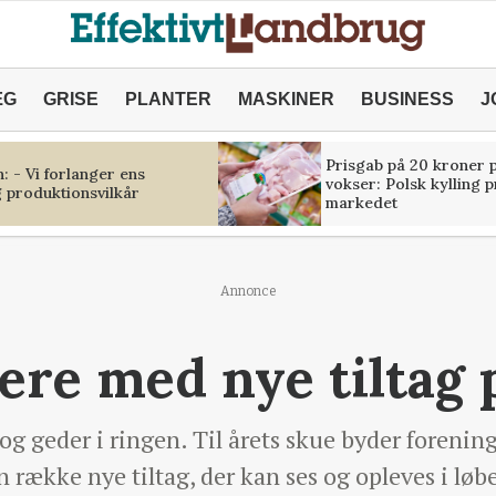
ÆG
GRISE
PLANTER
MASKINER
BUSINESS
J
Prisgab på 20 kroner p
 - Vi forlanger ens
vokser: Polsk kylling 
 produktionsvilkår
markedet
Annonce
lere med nye tiltag 
og geder i ringen. Til årets skue byder forenin
 række nye tiltag, der kan ses og opleves i løb