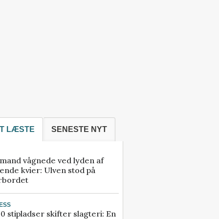
T LÆSTE
SENESTE NYT
mand vågnede ved lyden af
ende kvier: Ulven stod på
rbordet
ESS
0 stipladser skifter slagteri: En