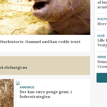
af la
sende
KULT
Herr
ULVE
Lille
lturhistorie: Gammel sæd kan redde truet
Vestj
GRISE
Svin
Crow
på elefantgræs
ANNONCE
Der kan være penge gemt, i
foderstrategien