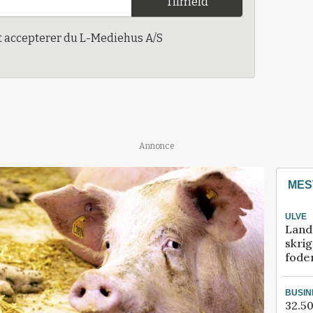
Tilmeld
t accepterer du L-Mediehus A/S
Annonce
MES
ULVE
Land
skrig
fode
BUSIN
32.50