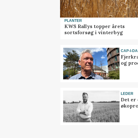
PLANTER
KWS Rallys topper årets
sortsforsøg i vinterbyg
CAP-I-D
Fjerkr
og pro
LEDER
Det er
økopr