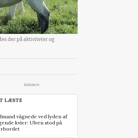
des der på aktiviteter og
Annonce
T LÆSTE
dmand vågnede ved lyden af
gende kvier: Ulven stod på
erbordet