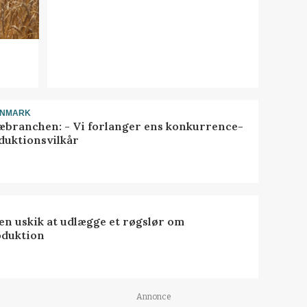
ANMARK
æbranchen: - Vi forlanger ens konkurrence-
duktionsvilkår
 en uskik at udlægge et røgslør om
oduktion
Annonce