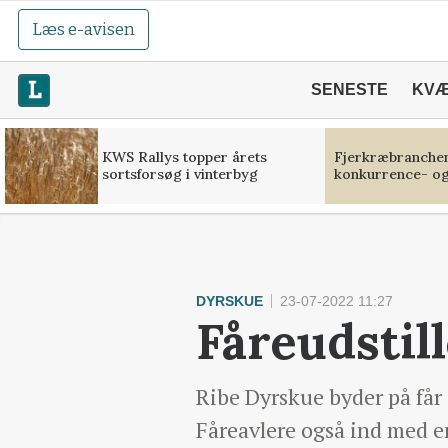
Læs e-avisen
SENESTE
KV
KWS Rallys topper årets
Fjerkræbranchen:
sortsforsøg i vinterbyg
konkurrence- og
DYRSKUE
23-07-2022 11:27
Fåreudstil
Ribe Dyrskue byder på får 
Fåreavlere også ind med en