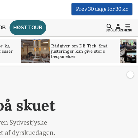
Prøv 30 dage for 30 kr.
OB
HØST-TOUR
SØG
LOGIN
MENU
r. kg
Rådgiver om DB-Tjek: Små
presser
justeringer kan give store
besparelser
på skuet
gen Sydvestjyske
et af dyrskuedagen.