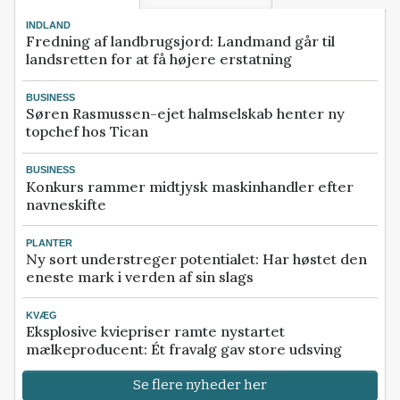
INDLAND
Fredning af landbrugsjord: Landmand går til
landsretten for at få højere erstatning
BUSINESS
Søren Rasmussen-ejet halmselskab henter ny
topchef hos Tican
BUSINESS
Konkurs rammer midtjysk maskinhandler efter
navneskifte
PLANTER
Ny sort understreger potentialet: Har høstet den
eneste mark i verden af sin slags
KVÆG
Eksplosive kviepriser ramte nystartet
mælkeproducent: Ét fravalg gav store udsving
Se flere nyheder her