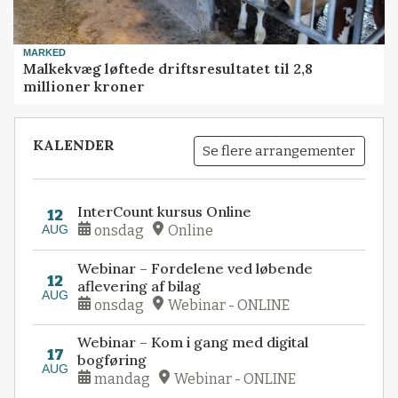
MARKED
Malkekvæg løftede driftsresultatet til 2,8
millioner kroner
KALENDER
Se flere arrangementer
InterCount kursus Online
12
AUG
onsdag
Online
Webinar – Fordelene ved løbende
12
aflevering af bilag
AUG
onsdag
Webinar - ONLINE
Webinar – Kom i gang med digital
17
bogføring
AUG
mandag
Webinar - ONLINE