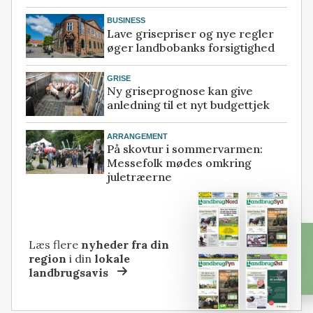
BUSINESS
Lave grisepriser og nye regler
øger landbobanks forsigtighed
GRISE
Ny griseprognose kan give
anledning til et nyt budgettjek
ARRANGEMENT
På skovtur i sommervarmen:
Messefolk mødes omkring
juletræerne
Læs flere
nyheder fra din
region
i din
lokale
landbrugsavis