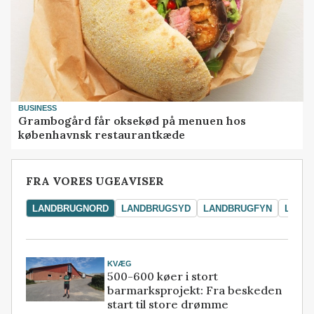
BUSINESS
Grambogård får oksekød på menuen hos
københavnsk restaurantkæde
FRA VORES UGEAVISER
LANDBRUGNORD
LANDBRUGSYD
LANDBRUGFYN
LAND
KVÆG
500-600 køer i stort
barmarksprojekt: Fra beskeden
start til store drømme