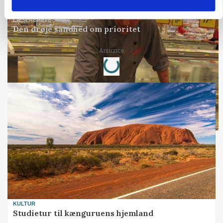
LÆSERBREVE
Den drøje sandhed om prioritet
Loading...
Annonce
KULTUR
Studietur til kænguruens hjemland