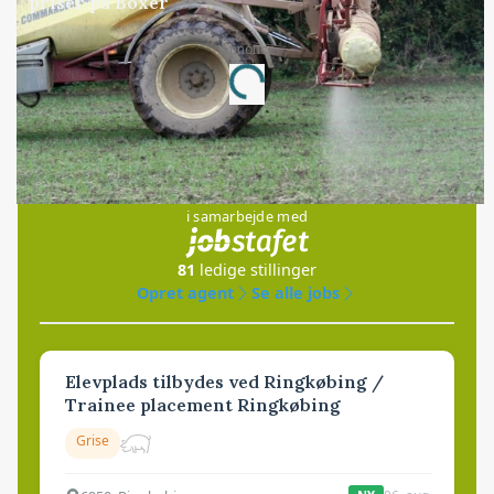
priser på Boxer
Annonce
Loading...
Jobs
i samarbejde med
81
ledige stillinger
Opret agent
Se alle jobs
Elevplads tilbydes ved Ringkøbing /
Trainee placement Ringkøbing
Grise