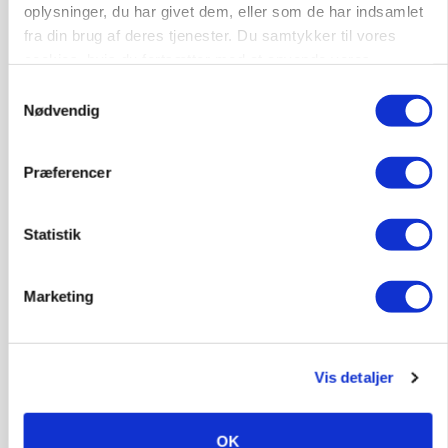
Efter lån på 182 millioner: Sindal Biogas vil
oplysninger, du har givet dem, eller som de har indsamlet
fordoble produktionen og behandle 800.000 ton
fra din brug af deres tjenester. Du samtykker til vores
biomasse
cookies, hvis du fortsætter med at anvende vores
hjemmeside.
Samtykkevalg
Annonce
Nødvendig
Præferencer
Statistik
Marketing
KULTUR
Vis detaljer
Kendte brands i fødevareklyngen indstillet til ny
pris
OK
Annonce