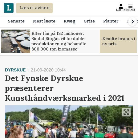
Læs e-avisen
LOGIN
MENU
Seneste
Mest læste
Kvæg
Grise
Planter
Mask
Efter lån på 182 millioner:
Sindal Biogas vil fordoble
Kendte brands i f
produktionen og behandle
ny pris
800.000 ton biomasse
DYRSKUE
21-09-2020 10:44
Det Fynske Dyrskue
præsenterer
Kunsthåndværksmarked i 2021