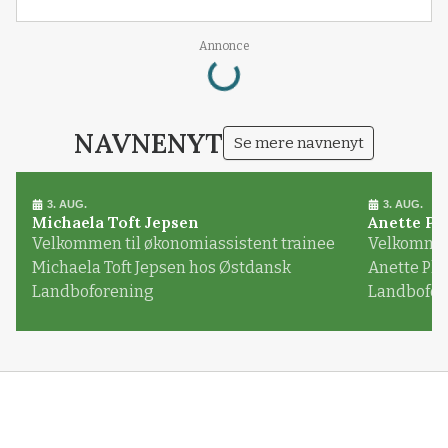
Loading...
Annonce
NAVNENYT
Se mere navnenyt
3. AUG.
3. AUG.
Michaela Toft Jepsen
Anette Pl
Velkommen til økonomiassistent trainee
Velkommen 
Michaela Toft Jepsen hos Østdansk
Anette Pl
Landboforening
Landbofor