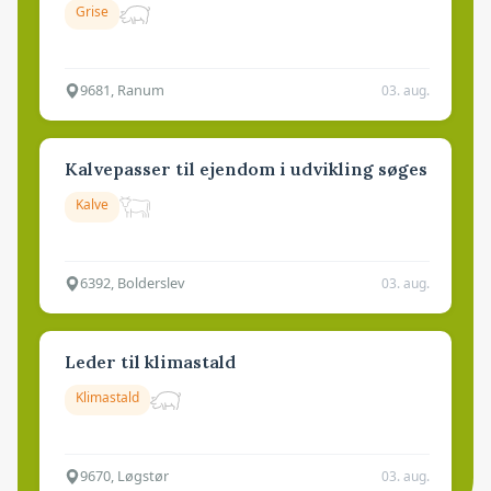
Grise
9681, Ranum
03. aug.
Kalvepasser til ejendom i udvikling søges
Kalve
6392, Bolderslev
03. aug.
Leder til klimastald
Klimastald
9670, Løgstør
03. aug.