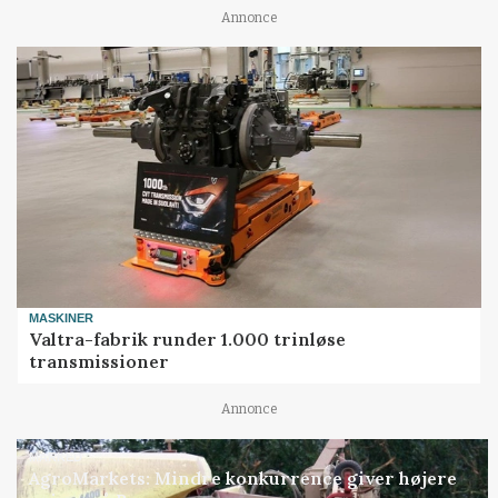
Annonce
MASKINER
Valtra-fabrik runder 1.000 trinløse
transmissioner
Annonce
MARKED
AgroMarkets: Mindre konkurrence giver højere