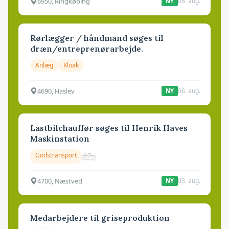
6950, Ringkøbing
06. aug.
NY
Rørlægger / håndmand søges til
dræn/entreprenørarbejde.
Anlæg
Kloak
4690, Haslev
06. aug.
NY
Lastbilchauffør søges til Henrik Haves
Maskinstation
Godstransport
4700, Næstved
03. aug.
NY
Medarbejdere til griseproduktion