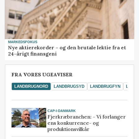
MARKEDSFOKUS
Nye aktierekorder – og den brutale lektie fra et
24-årigt finansgeni
FRA VORES UGEAVISER
LANDBRUGNORD
LANDBRUGSYD
LANDBRUGFYN
LAND
CAP-I-DANMARK
Fjerkræbranchen: - Vi forlanger
ens konkurrence- og
produktionsvilkår