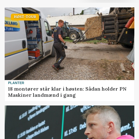
HØST-TOUR
PLANTER
18 montører står klar i høsten: Sådan holder PN
Maskiner landmænd i gang