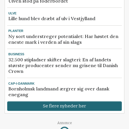
Ulven stod på foderbordet
ULVE
Lille hund blev dræbt af ulv i Vestjylland
PLANTER
Ny sort understreger potentialet: Har høstet den
eneste mark i verden af sin slags
BUSINESS
32.500 stipladser skifter slagteri: En af landets
største producenter sender nu grisene til Danish
Crown
CAP-I-DANMARK
Bornholmsk landmand ærgrer sig over dansk
enegang
Se flere nyheder her
Annonce