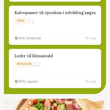
Kalvepasser til ejendom i udvikling søges
Kalve
6392, Bolderslev
03. aug.
Leder til klimastald
Klimastald
9670, Løgstør
03. aug.