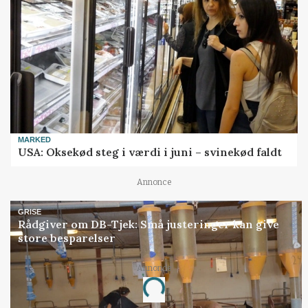
MARKED
USA: Oksekød steg i værdi i juni – svinekød faldt
Annonce
GRISE
Rådgiver om DB-Tjek: Små justeringer kan give
store besparelser
Annonce
Loading...