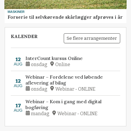
MASKINER
Forserie til selvkørende skårlægger afprøves i år
KALENDER
Se flere arrangementer
InterCount kursus Online
12
AUG
onsdag
Online
Webinar – Fordelene ved løbende
12
aflevering af bilag
AUG
onsdag
Webinar - ONLINE
Webinar – Kom i gang med digital
17
bogføring
AUG
mandag
Webinar - ONLINE