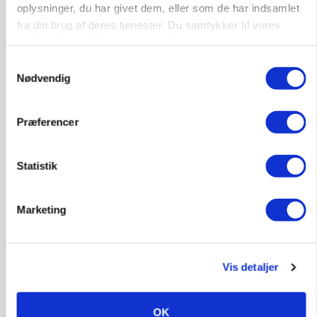
oplysninger, du har givet dem, eller som de har indsamlet
fra din brug af deres tjenester. Du samtykker til vores
cookies, hvis du fortsætter med at anvende vores
KVÆG
KvægrådgivningDanmark: Er gyllekapaciteten
hjemmeside.
Samtykkevalg
klar til 2027?
Nødvendig
Præferencer
Statistik
Marketing
Vis detaljer
PLANTER
KWS Rallys topper årets sortsforsøg i vinterbyg
OK
Annonce