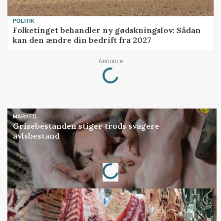
POLITIK
Folketinget behandler ny gødskningslov: Sådan
kan den ændre din bedrift fra 2027
Loading...
Annonce
MARKED
Grisebestanden stiger trods svagere
avlsbestand
Loading...
Annonce