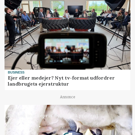
BUSINESS
Ejer eller medejer? Nyt tv-format udfordrer
landbrugets ejerstruktur
Annonce
MARKED
Russisk mælkepris dykker 23 procent
Loading...
Annonce