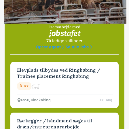
Jobs
i samarbejde med
70
ledige stillinger
Opret agent
Se alle jobs
Elevplads tilbydes ved Ringkøbing /
Trainee placement Ringkøbing
Grise
6950, Ringkøbing
06. aug.
Rørlægger / håndmand søges til
dræn/entreprenørarbejde.