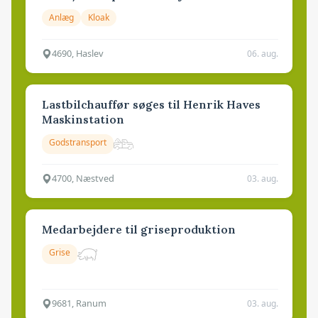
Anlæg
Kloak
4690, Haslev
06. aug.
Lastbilchauffør søges til Henrik Haves
Maskinstation
Godstransport
4700, Næstved
03. aug.
Medarbejdere til griseproduktion
Grise
9681, Ranum
03. aug.