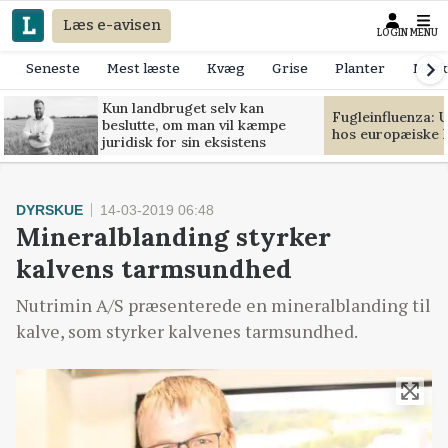
Læs e-avisen
LOGIN
MENU
Seneste
Mest læste
Kvæg
Grise
Planter
Mask
Kun landbruget selv kan
Fugleinfluenza: 
beslutte, om man vil kæmpe
hos europæiske 
juridisk for sin eksistens
DYRSKUE
14-03-2019 06:48
Mineralblanding styrker
kalvens tarmsundhed
Nutrimin A/S præsenterede en mineralblanding til
kalve, som styrker kalvenes tarmsundhed.