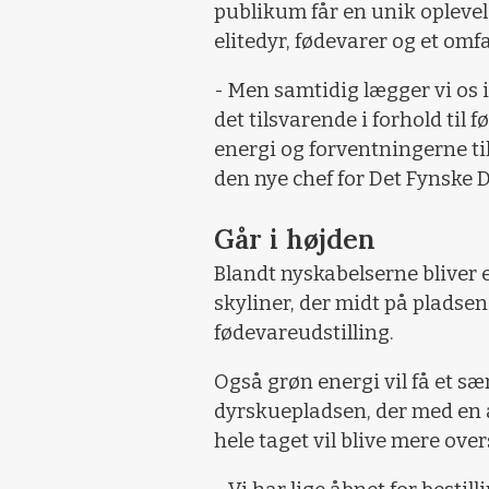
publikum får en unik opleve
elitedyr, fødevarer og et o
- Men samtidig lægger vi os 
det tilsvarende i forhold til
energi og forventningerne ti
den nye chef for Det Fynske D
Går i højden
Blandt nyskabelserne bliver 
skyliner, der midt på pladse
fødevareudstilling.
Også grøn energi vil få et sæ
dyrskuepladsen, der med en 
hele taget vil blive mere ove