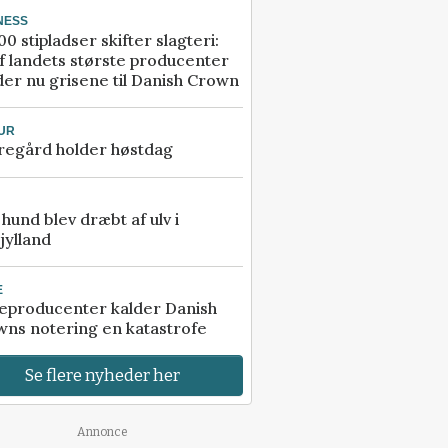
NESS
00 stipladser skifter slagteri:
f landets største producenter
er nu grisene til Danish Crown
UR
regård holder høstdag
e hund blev dræbt af ulv i
jylland
E
eproducenter kalder Danish
ns notering en katastrofe
Se flere nyheder her
Annonce