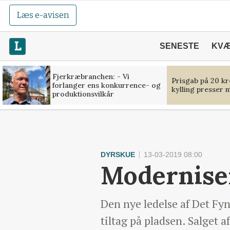
Læs e-avisen
SENESTE
KV
Fjerkræbranchen: - Vi
Prisgab på 20 kr
forlanger ens konkurrence- og
kylling presser 
produktionsvilkår
DYRSKUE
13-03-2019 08:00
Moderniser
Den nye ledelse af Det Fyn
tiltag på pladsen. Salget a