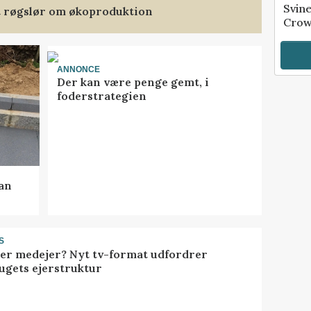
Svin
et røgslør om økoproduktion
Crow
ANNONCE
Der kan være penge gemt, i
foderstrategien
kan
S
ller medejer? Nyt tv-format udfordrer
ugets ejerstruktur