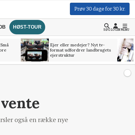
Prøv 30 dage for 30 kr.
OB
HØST-TOUR
SØG
LOGIN
MENU
 Små
Ejer eller medejer? Nyt tv-
tore
format udfordrer landbrugets
ejerstruktur
 vente
arsler også en række nye