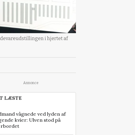
evareudstillingen i hjertet af
Annonce
T LÆSTE
dmand vågnede ved lyden af
gende kvier: Ulven stod på
erbordet