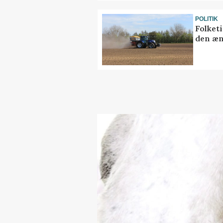
POLITIK
Folket
den æn