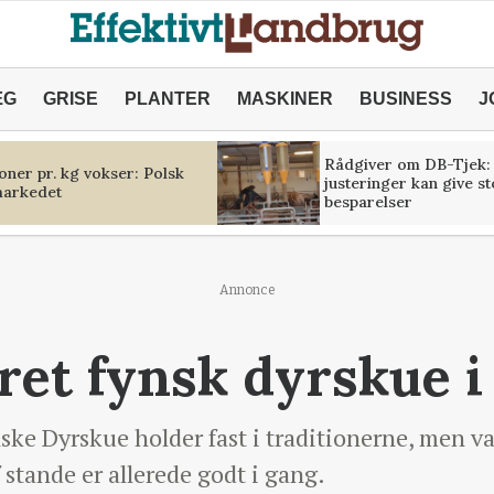
ÆG
GRISE
PLANTER
MASKINER
BUSINESS
J
Rådgiver om DB-Tjek:
oner pr. kg vokser: Polsk
justeringer kan give s
markedet
besparelser
Annonce
et fynsk dyrskue i
ske Dyrskue holder fast i traditionerne, men v
f stande er allerede godt i gang.