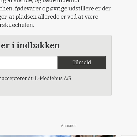
ling af stande, og både indenfor
en, fødevarer og øvrige udstillere er der
r, at pladsen allerede er ved at være
dyrskuechefen.
der i indbakken
Tilmeld
t accepterer du L-Mediehus A/S
Annonce