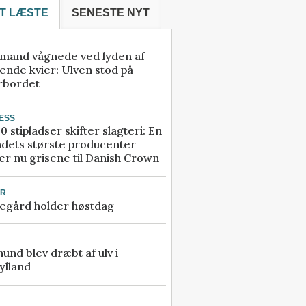
T LÆSTE
SENESTE NYT
mand vågnede ved lyden af
ende kvier: Ulven stod på
rbordet
ESS
0 stipladser skifter slagteri: En
ndets største producenter
r nu grisene til Danish Crown
UR
egård holder høstdag
 hund blev dræbt af ulv i
ylland