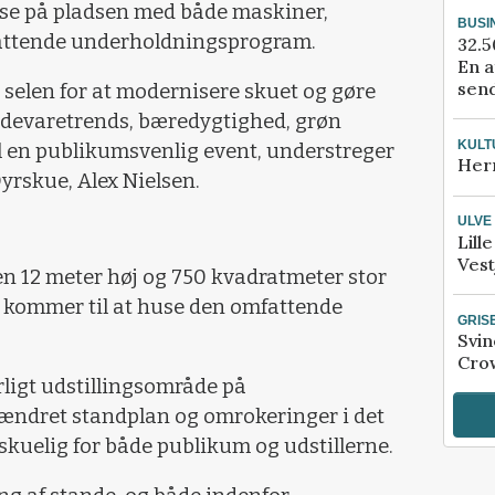
lse på pladsen med både maskiner,
BUSI
mfattende underholdningsprogram.
32.5
En a
send
i selen for at modernisere skuet og gøre
 fødevaretrends, bæredygtighed, grøn
KULT
l en publikumsvenlig event, understreger
Her
yrskue, Alex Nielsen.
ULVE
Lill
Vest
en 12 meter høj og 750 kvadratmeter stor
n kommer til at huse den omfattende
GRIS
Svin
Crow
rligt udstillingsområde på
ændret standplan og omrokeringer i det
rskuelig for både publikum og udstillerne.