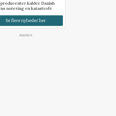
eproducenter kalder Danish
ns notering en katastrofe
Se flere nyheder her
Annonce