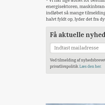
- Vi har lige åbnet for bestil
energisektoren, maskinbranch
indløbet så mange tilmeldinge
halvt fyldt op, lyder det fra 
Få aktuelle nyhe
Ved tilmelding af nyhedsbreve
privatlivspolitik.
Læs den her.