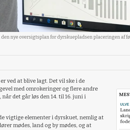
 den nye oversigtsplan for dyrskuepladsen placeringen af fød
ved at blive lagt. Det vil ske i de
ligevel med omrokeringer og flere andre
MES
år det går løs den 14. til 16. juni i
ULVE
Lan
skri
 de vigtige elementer i dyrskuet, nemlig at
fod
ører mødes, land og by mødes, og at