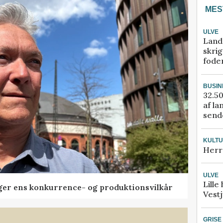
MES
ULVE
Land
skrig
fode
BUSIN
32.50
af la
sende
KULT
Herr
ULVE
Lille
ger ens konkurrence- og produktionsvilkår
Vestj
GRISE