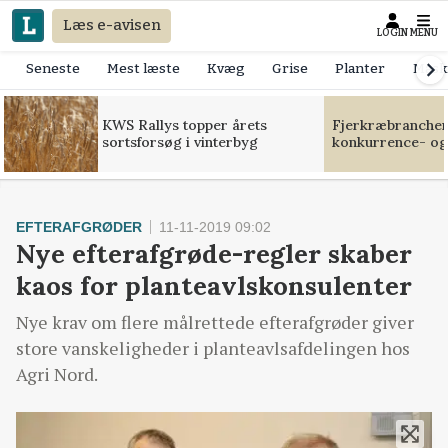
Læs e-avisen
LOGIN
MENU
Seneste
Mest læste
Kvæg
Grise
Planter
Mask
KWS Rallys topper årets
Fjerkræbranchen:
sortsforsøg i vinterbyg
konkurrence- og
EFTERAFGRØDER
11-11-2019 09:02
Nye efterafgrøde-regler skaber
kaos for planteavlskonsulenter
Nye krav om flere målrettede efterafgrøder giver
store vanskeligheder i planteavlsafdelingen hos
Agri Nord.