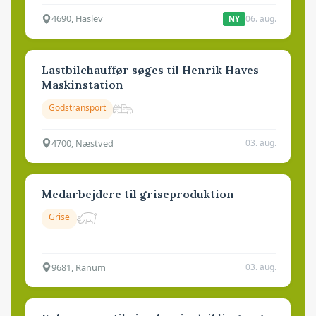
4690, Haslev
06. aug.
NY
Lastbilchauffør søges til Henrik Haves
Maskinstation
Godstransport
4700, Næstved
03. aug.
Medarbejdere til griseproduktion
Grise
9681, Ranum
03. aug.