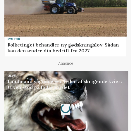
POLITIK
Folketinget behandler ny gødskningslov: Sådan
kan den ændre din bedrift fra 2027
Annonce
ULVE
Landmand vågnede ved lyden af skrigende kvier:
Ulven stod på foderbordet
Loading...
Annonce