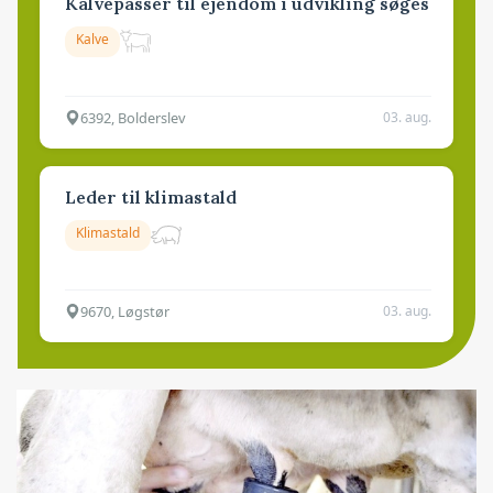
Kalvepasser til ejendom i udvikling søges
Kalve
6392, Bolderslev
03. aug.
Leder til klimastald
Klimastald
9670, Løgstør
03. aug.