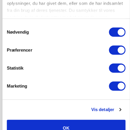
oplysninger, du har givet dem, eller som de har indsamlet
Prisgab på 20 kroner pr. kg vokser: Polsk kylling
presser markedet
fra din brug af deres tjenester. Du samtykker til vores
cookies, hvis du fortsætter med at anvende vores
hjemmeside.
Samtykkevalg
Nødvendig
Præferencer
Statistik
Marketing
GRISE
Rådgiver om DB-Tjek: Små justeringer kan give
store besparelser
Loading...
Vis detaljer
Annonce
OK