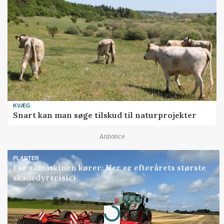
KVÆG
Snart kan man søge tilskud til naturprojekter
Annonce
PLANTER
Før såmaskinen kører: Her er efterårets største
skadedyrsrisici
Loading...
Annonce