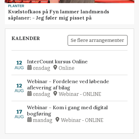
PLANTER
Kvælstofkaos på Fyn lammer landmænds
såplaner: - Jeg føler mig pisset på
KALENDER
Se flere arrangementer
InterCount kursus Online
12
AUG
onsdag
Online
Webinar – Fordelene ved løbende
12
aflevering af bilag
AUG
onsdag
Webinar - ONLINE
Webinar – Kom i gang med digital
17
bogføring
AUG
mandag
Webinar - ONLINE