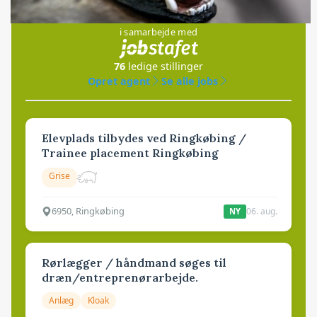
Jobs
i samarbejde med
76
ledige stillinger
Opret agent
Se alle jobs
Elevplads tilbydes ved Ringkøbing /
Trainee placement Ringkøbing
Grise
6950, Ringkøbing
06. aug.
NY
Rørlægger / håndmand søges til
dræn/entreprenørarbejde.
Anlæg
Kloak