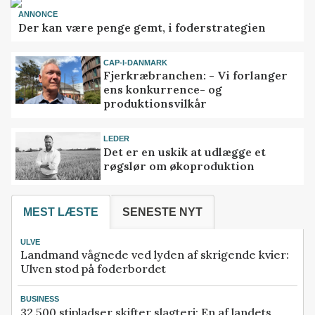
ANNONCE
Der kan være penge gemt, i foderstrategien
CAP-I-DANMARK
Fjerkræbranchen: - Vi forlanger
ens konkurrence- og
produktionsvilkår
LEDER
Det er en uskik at udlægge et
røgslør om økoproduktion
MEST LÆSTE
SENESTE NYT
ULVE
Landmand vågnede ved lyden af skrigende kvier:
Ulven stod på foderbordet
BUSINESS
32.500 stipladser skifter slagteri: En af landets