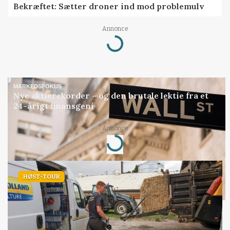
Bekræftet: Sætter droner ind mod problemulv
Loading...
Annonce
MARKEDSFOKUS
Nye aktierekorder – og den brutale lektie fra et
24-årigt finansgeni
Loading...
Annonce
HØST-TOUR