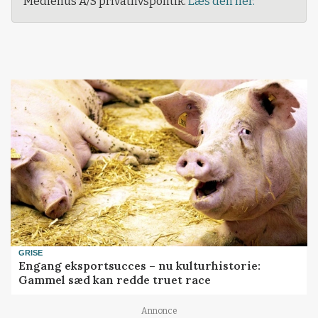
Mediehus A/S privatlivspolitik.
Læs den her.
GRISE
Engang eksportsucces – nu kulturhistorie:
Gammel sæd kan redde truet race
Annonce