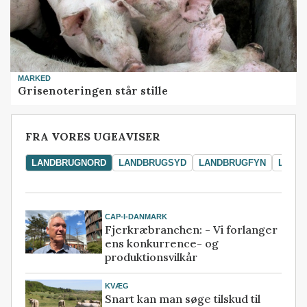
MARKED
Grisenoteringen står stille
FRA VORES UGEAVISER
LANDBRUGNORD
LANDBRUGSYD
LANDBRUGFYN
LAND
CAP-I-DANMARK
Fjerkræbranchen: - Vi forlanger
ens konkurrence- og
produktionsvilkår
KVÆG
Snart kan man søge tilskud til