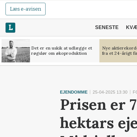
Læs e-avisen
SENESTE
KV
Det er en uskik at udlægge et
Nye aktierekorde
røgslør om økoproduktion
fra et 24-årigt f
EJENDOMME
25-04-2025 13:30
F
Prisen er 
hektars eje