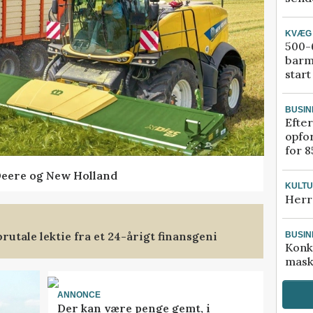
KVÆG
500-6
barm
start
BUSIN
Efter
opfo
for 8
Deere og New Holland
KULT
Herr
rutale lektie fra et 24-årigt finansgeni
BUSIN
Konk
mask
ANNONCE
Der kan være penge gemt, i