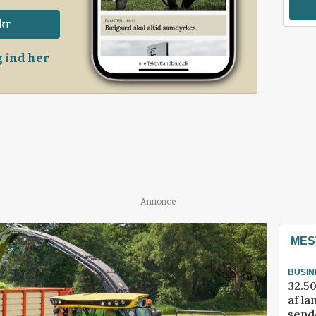
kr
 ind her
Annonce
MES
BUSIN
32.50
af la
sende