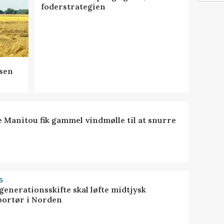
foderstrategien
sen
e Manitou fik gammel vindmølle til at snurre
S
generationsskifte skal løfte midtjysk
portør i Norden