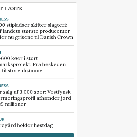
T LÆSTE
NESS
00 stipladser skifter slagteri:
f landets største producenter
er nu grisene til Danish Crown
G
600 køer i stort
marksprojekt: Fra beskeden
t til store drømme
NESS
r salg af 3.000 søer: Vestfynsk
rmeringsprofil afhænder jord
85 millioner
UR
regård holder høstdag