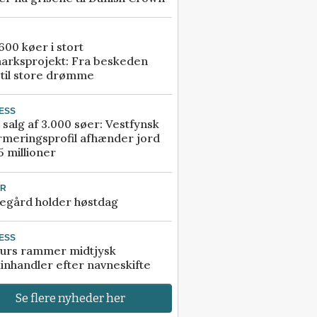
00 køer i stort
arksprojekt: Fra beskeden
 til store drømme
ESS
 salg af 3.000 søer: Vestfynsk
rmeringsprofil afhænder jord
5 millioner
UR
egård holder høstdag
ESS
urs rammer midtjysk
inhandler efter navneskifte
Se flere nyheder her