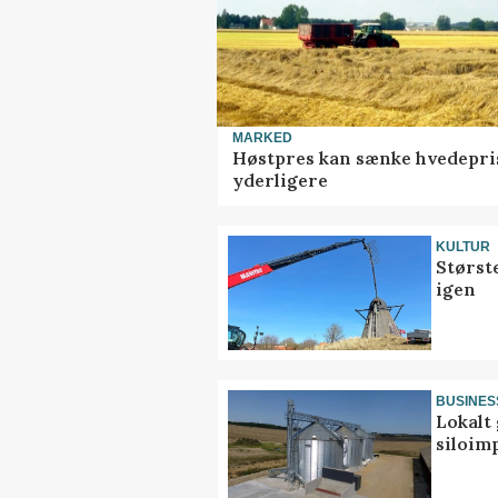
MARKED
Høstpres kan sænke hvedepri
yderligere
KULTUR
Størst
igen
BUSINES
Lokalt 
siloim