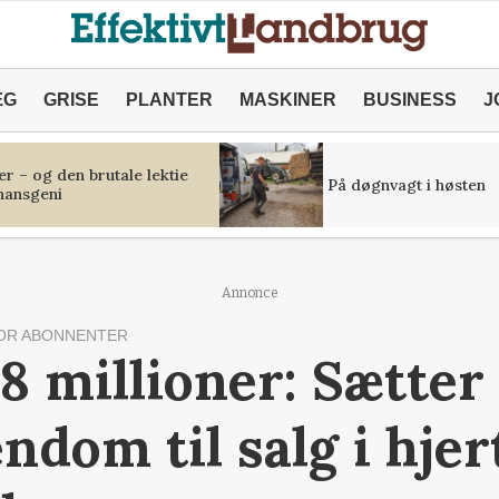
ÆG
GRISE
PLANTER
MASKINER
BUSINESS
J
r – og den brutale lektie
På døgnvagt i høsten
inansgeni
Annonce
OR ABONNENTER
78 millioner: Sætter
ndom til salg i hjer