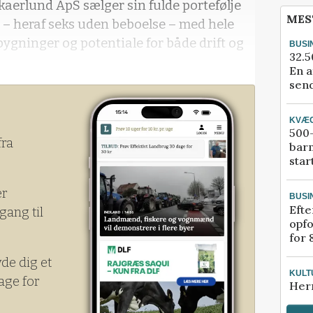
kaerlund ApS sælger sin fulde portefølje
MES
– heraf seks uden beboelse – med hele
sbygninger og potentiale for både drift og
BUSI
32.5
En a
send
KVÆ
500-
fra
bar
star
er
BUSI
Efte
gang til
opfo
for 
yde dig et
KULT
age for
Her