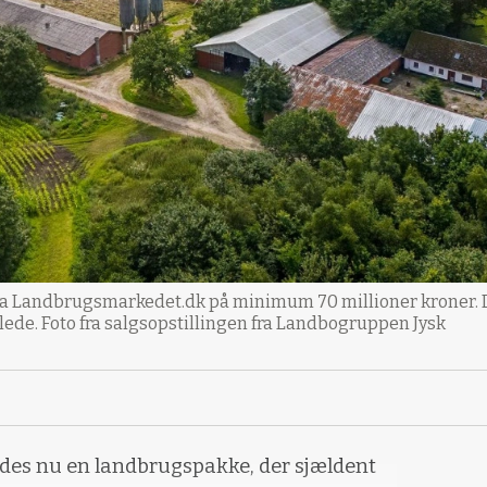
via Landbrugsmarkedet.dk på minimum 70 millioner kroner. D
llede. Foto fra salgsopstillingen fra Landbogruppen Jysk
ydes nu en landbrugspakke, der sjældent