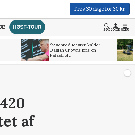
Prøv 30 dage for 30 kr.
OB
HØST-TOUR
SØG
LOGIN
MENU
Svineproducenter kalder
Danish Crowns pris en
katastrofe
 420
tet af