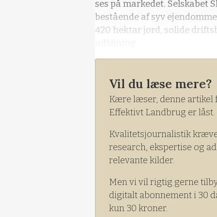
ses på markedet. Selskabet S
bestående af syv ejendomme 
420 hektar jord, solide drift
udlejning.
Vil du læse mere?
Kære læser, denne artikel 
Effektivt Landbrug er låst.
Kvalitetsjournalistik kræv
research, ekspertise og ad
relevante kilder.
Men vi vil rigtig gerne tilb
digitalt abonnement i 30 d
kun 30 kroner.