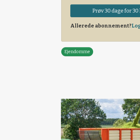
Prøv 30 dage for 30 
Allerede abonnement?
Log
Ejendomme