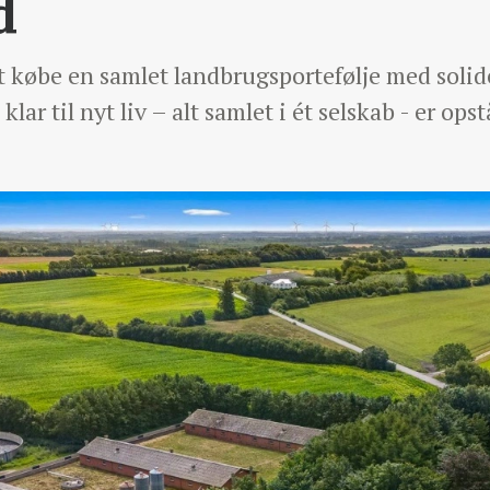
d
t købe en samlet landbrugsportefølje med solid
lar til nyt liv – alt samlet i ét selskab - er op