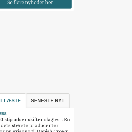
Se flere nyheder her
T LÆSTE
SENESTE NYT
ESS
0 stipladser skifter slagteri: En
ndets største producenter
r nu grisene til Danish Crown