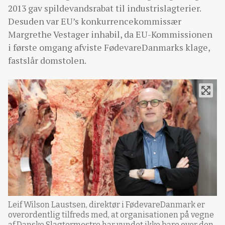
2013 gav spildevandsrabat til industrislagterier.
Desuden var EU’s konkurrencekommissær
Margrethe Vestager inhabil, da EU-Kommissionen
i første omgang afviste FødevareDanmarks klage,
fastslår domstolen.
Leif Wilson Laustsen, direktør i FødevareDanmark er
overordentlig tilfreds med, at organisationen på vegne
af Danske Slagtermestre har vundet ikke bare over den