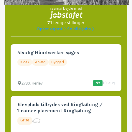
i samarbejde med
71
ledige stillinger
Opret agent
Se alle jobs
Alsidig Håndværker søges
Kloak
Anlæg
Byggeri
2730, Herlev
10. aug.
NY
Elevplads tilbydes ved Ringkøbing /
Trainee placement Ringkøbing
Grise