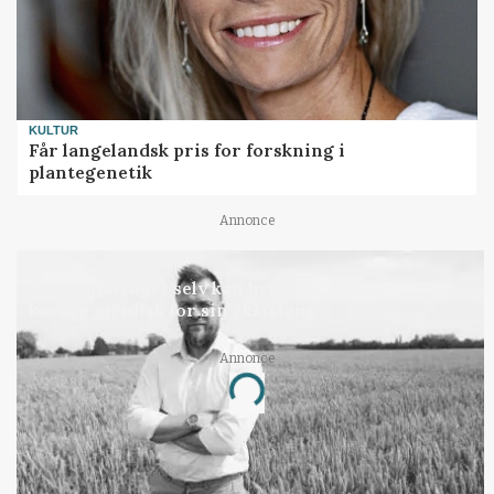
KULTUR
Får langelandsk pris for forskning i
plantegenetik
Annonce
LEDER
Kun landbruget selv kan beslutte, om man vil
kæmpe juridisk for sin eksistens
Annonce
Loading...
Jobs