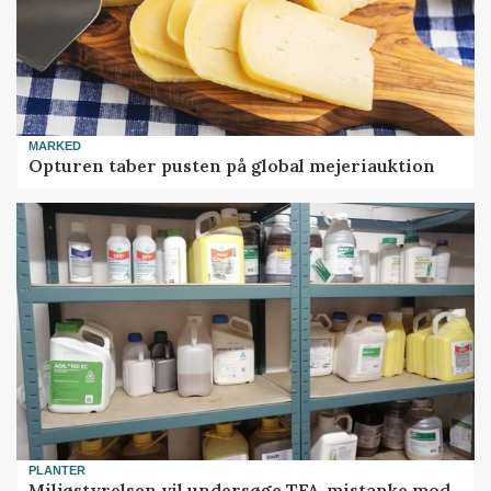
MARKED
Opturen taber pusten på global mejeriauktion
PLANTER
Miljøstyrelsen vil undersøge TFA-mistanke mod