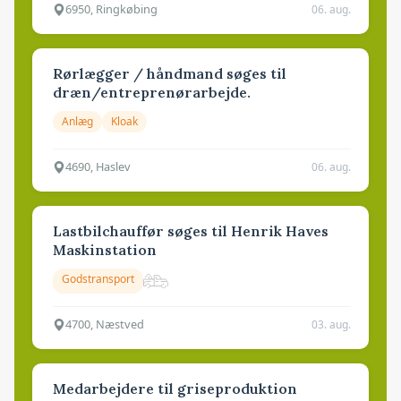
6950, Ringkøbing
06. aug.
Rørlægger / håndmand søges til
dræn/entreprenørarbejde.
Anlæg
Kloak
4690, Haslev
06. aug.
Lastbilchauffør søges til Henrik Haves
Maskinstation
Godstransport
4700, Næstved
03. aug.
Medarbejdere til griseproduktion