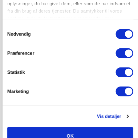
oplysninger, du har givet dem, eller som de har indsamlet
fra din brug af deres tjenester. Du samtykker til vores
cookies, hvis du fortsætter med at anvende vores
hjemmeside.
Samtykkevalg
Nødvendig
Præferencer
MARKED
Hvedeprisen sprang næsten 6 procent
Statistik
Annonce
MARKED
Marketing
Tysk industri trodser energipres og kinesisk
konkurrence
Annonce
Loading...
Vis detaljer
OK