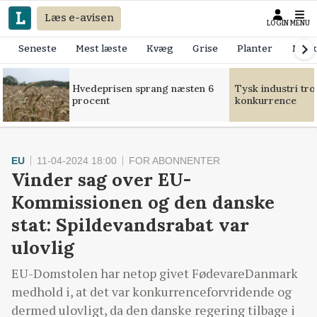
Læs e-avisen
LOGIN
MENU
Seneste
Mest læste
Kvæg
Grise
Planter
Mask
Hvedeprisen sprang næsten 6
Tysk industri tr
procent
konkurrence
EU
11-04-2024 18:00
FOR ABONNENTER
Vinder sag over EU-
Kommissionen og den danske
stat: Spildevandsrabat var
ulovlig
EU-Domstolen har netop givet FødevareDanmark
medhold i, at det var konkurrenceforvridende og
dermed ulovligt, da den danske regering tilbage i