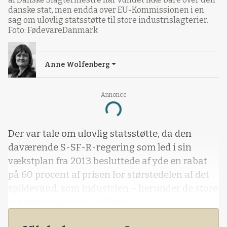
danske stat, men endda over EU-Kommissionen i en
sag om ulovlig statsstøtte til store industrislagterier.
Foto: FødevareDanmark
Anne Wolfenberg
Annonce
Loading...
Der var tale om ulovlig statsstøtte, da den
daværende S-SF-R-regering som led i sin
vækstplan fra 2013 besluttede af yde en rabat
på 60 procent af prisen for størstedelen af det
spildevand, som industrien – herunder de store
industrislagterier – udleder.