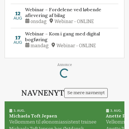
Webinar – Fordelene ved løbende
12
aflevering af bilag
AUG
onsdag
Webinar - ONLINE
Webinar – Kom i gang med digital
17
bogføring
AUG
mandag
Webinar - ONLINE
Annonce
Loading...
NAVNENYT
Se mere navnenyt
3. AUG.
3. AUG.
Michaela Toft Jepsen
Anette Pl
Velkommen til økonomiassistent trainee
Velkommen 
Michaela Toft Jepsen hos Østdansk
Anette Pl