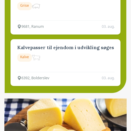
Grise
9681, Ranum
03. aug.
Kalvepasser til ejendom i udvikling søges
Kalve
6392, Bolderslev
03. aug.