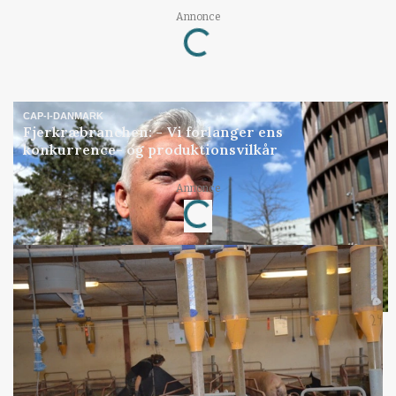
Annonce
Loading...
CAP-I-DANMARK
Fjerkræbranchen: - Vi forlanger ens
konkurrence- og produktionsvilkår
Annonce
Loading...