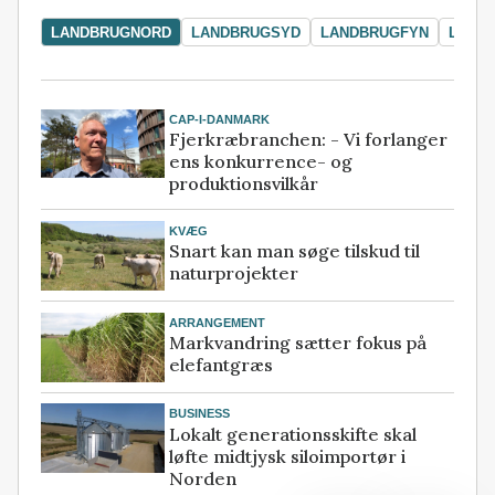
LANDBRUGNORD
LANDBRUGSYD
LANDBRUGFYN
LAND
CAP-I-DANMARK
Fjerkræbranchen: - Vi forlanger
ens konkurrence- og
produktionsvilkår
KVÆG
Snart kan man søge tilskud til
naturprojekter
ARRANGEMENT
Markvandring sætter fokus på
elefantgræs
BUSINESS
Lokalt generationsskifte skal
løfte midtjysk siloimportør i
Norden