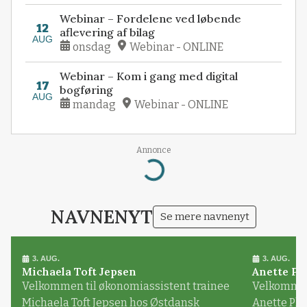
Webinar – Fordelene ved løbende
12
aflevering af bilag
AUG
onsdag
Webinar - ONLINE
Webinar – Kom i gang med digital
17
bogføring
AUG
mandag
Webinar - ONLINE
Annonce
Loading...
NAVNENYT
Se mere navnenyt
3. AUG.
3. AUG.
Michaela Toft Jepsen
Anette Pl
Velkommen til økonomiassistent trainee
Velkommen 
Michaela Toft Jepsen hos Østdansk
Anette Pl