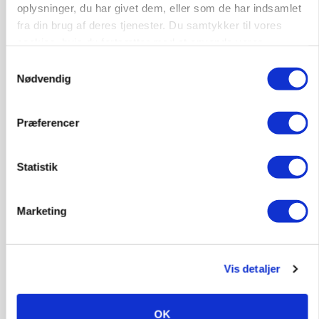
oplysninger, du har givet dem, eller som de har indsamlet
HØST-TOUR
fra din brug af deres tjenester. Du samtykker til vores
cookies, hvis du fortsætter med at anvende vores
hjemmeside.
Samtykkevalg
Nødvendig
Præferencer
PLANTER
Statistik
På døgnvagt i høsten
Annonce
Marketing
Vis detaljer
OK