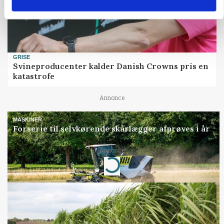
GRISE
Svineproducenter kalder Danish Crowns pris en
katastrofe
Annonce
MASKINER
Forserie til selvkørende skårlægger afprøves i år
Annonce
Loading...