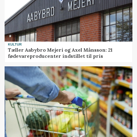
KULTUR
Tæller Aabybro Mejeri og Axel Månsson: 21
fødevareproducenter indstillet til pris