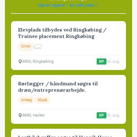
Opret agent
Se alle jobs
Elevplads tilbydes ved Ringkøbing /
Trainee placement Ringkøbing
Grise
6950, Ringkøbing
06. aug.
NY
Rørlægger / håndmand søges til
dræn/entreprenørarbejde.
Anlæg
Kloak
4690, Haslev
06. aug.
NY