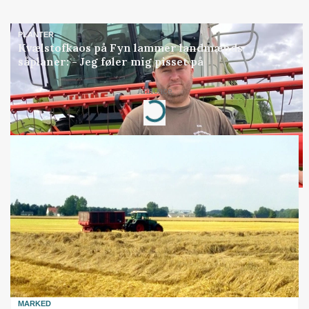
PLANTER
Kvælstofkaos på Fyn lammer landmænds
såplaner: - Jeg føler mig pisset på
Annonce
Loading...
MARKED