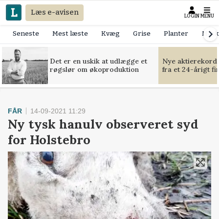
Læs e-avisen
LOGIN
MENU
Seneste
Mest læste
Kvæg
Grise
Planter
Mask
Det er en uskik at udlægge et
Nye aktierekorde
røgslør om økoproduktion
fra et 24-årigt f
FÅR
14-09-2021 11:29
Ny tysk hanulv observeret syd
for Holstebro