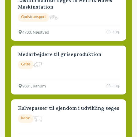
Lastbilchauffør søges til Henrik Haves
Maskinstation
Godstransport
4700, Næstved
03. aug.
Medarbejdere til griseproduktion
Grise
9681, Ranum
03. aug.
Kalvepasser til ejendom i udvikling søges
Kalve