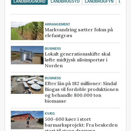
LANDBRUGNORD
LANDBRUGSYD
LANDBRUGFYN
LAND
ARRANGEMENT
Markvandring sætter fokus på
elefantgræs
BUSINESS
Lokalt generationsskifte skal
løfte midtjysk siloimportør i
Norden
BUSINESS
Efter lån på 182 millioner: Sindal
Biogas vil fordoble produktionen
og behandle 800.000 ton
biomasse
KVÆG
500-600 køer i stort
barmarksprojekt: Fra beskeden
start til store drømme