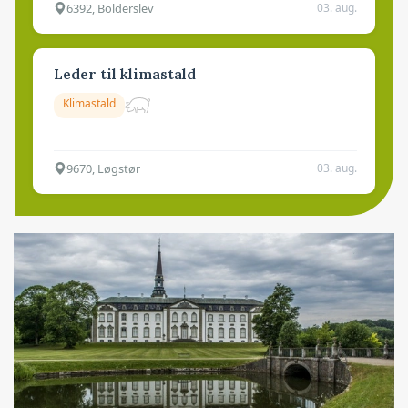
6392, Bolderslev
03. aug.
Leder til klimastald
Klimastald
9670, Løgstør
03. aug.