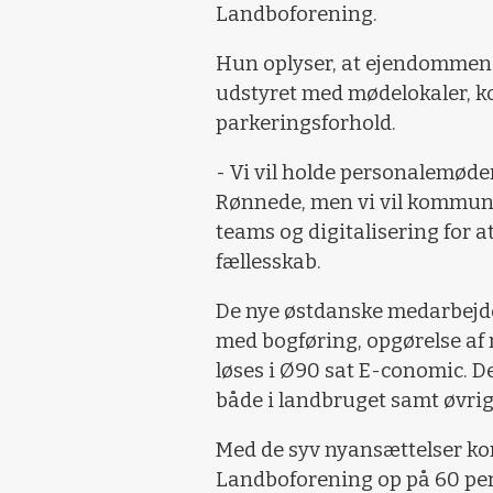
Landboforening.
Hun oplyser, at ejendommen 
udstyret med mødelokaler, ko
parkeringsforhold.
- Vi vil holde personalemøde
Rønnede, men vi vil kommuni
teams og digitalisering for a
fællesskab.
De nye østdanske medarbejde
med bogføring, opgørelse af
løses i Ø90 sat E-conomic. D
både i landbruget samt øvrig
Med de syv nyansættelser k
Landboforening op på 60 per