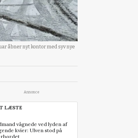
uar åbner nyt kontor med syv nye
Annonce
T LÆSTE
dmand vågnede ved lyden af
gende kvier: Ulven stod på
erbordet