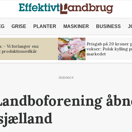
ÆG
GRISE
PLANTER
MASKINER
BUSINESS
J
Prisgab på 20 kroner p
 - Vi forlanger ens
vokser: Polsk kylling 
 produktionsvilkår
markedet
Annonce
andboforening åbne
sjælland