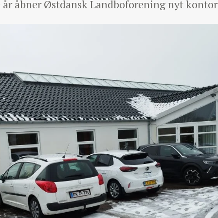
e år åbner Østdansk Landboforening nyt konto