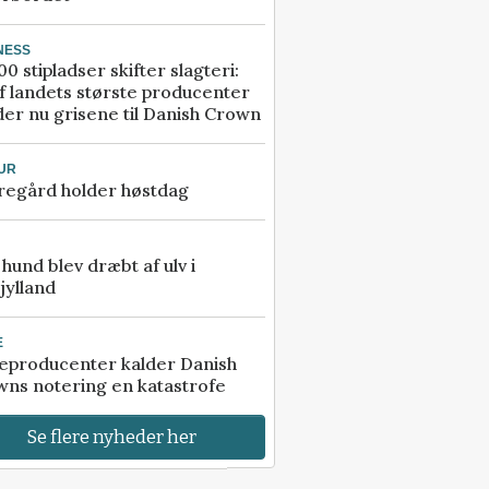
NESS
00 stipladser skifter slagteri:
f landets største producenter
er nu grisene til Danish Crown
UR
regård holder høstdag
e hund blev dræbt af ulv i
jylland
E
eproducenter kalder Danish
ns notering en katastrofe
Se flere nyheder her