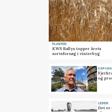
PLANTER
KWS Rallys topper årets
sortsforsøg i vinterbyg
CAP-I-D
Fjerkr
og pro
LEDER
Det er