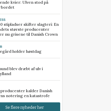
ende kvier: Ulven stod på
rbordet
ESS
0 stipladser skifter slagteri: En
ndets største producenter
r nu grisene til Danish Crown
UR
egård holder høstdag
 hund blev dræbt af ulv i
ylland
eproducenter kalder Danish
ns notering en katastrofe
Se flere nyheder her