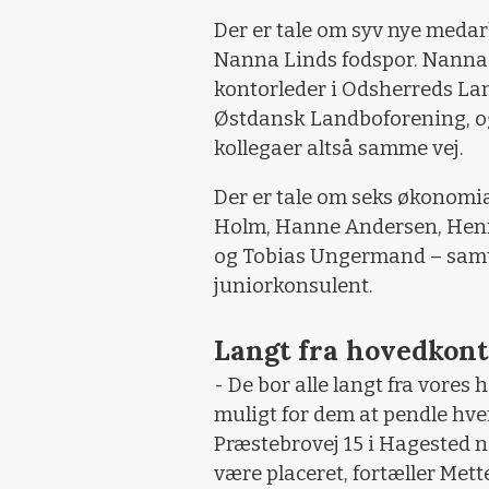
Der er tale om syv nye medarb
Nanna Linds fodspor. Nanna 
kontorleder i Odsherreds Land
Østdansk Landboforening, og
kollegaer altså samme vej.
Der er tale om seks økonomi
Holm, Hanne Andersen, Henr
og Tobias Ungermand – samt
juniorkonsulent.
Langt fra hovedkont
- De bor alle langt fra vores
muligt for dem at pendle hver
Præstebrovej 15 i Hagested n
være placeret, fortæller Mett