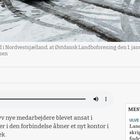
d i Nordvestsjælland, at Østdansk Landboforening den 1. jan
dsen
MES
v nye medarbejdere blevet ansat i
ULVE
Lan
 i den forbindelse åbner et nyt kontor i
skri
æk.
fod