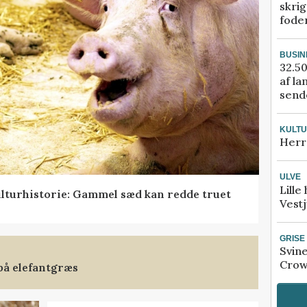
skrig
fode
BUSIN
32.50
af la
sende
KULT
Herr
ULVE
Lille
lturhistorie: Gammel sæd kan redde truet
Vestj
GRISE
Svin
Crow
på elefantgræs