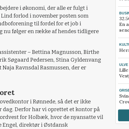
ejdere i økonomi, der alle er fulgt i
BUSI
Lind forlod i november posten som
32.5
boforening til fordel for et job i
En a
send
 nu følger en række af hendes tidligere
KULT
Her
assistenter – Bettina Magnusson, Birthe
ik Søgaard Pedersen, Stina Gyldenvang
ULVE
 Naja Ravnsdal Rasmussen, der er
Lill
Vest
oret
GRIS
Svin
 hovedkontor i Rønnede, så det er ikke
Crow
 dag. Derfor har vi oprettet et kontor på
ordvest for Holbæk, hvor de nyansatte vil
e Engel, direktør i Østdansk