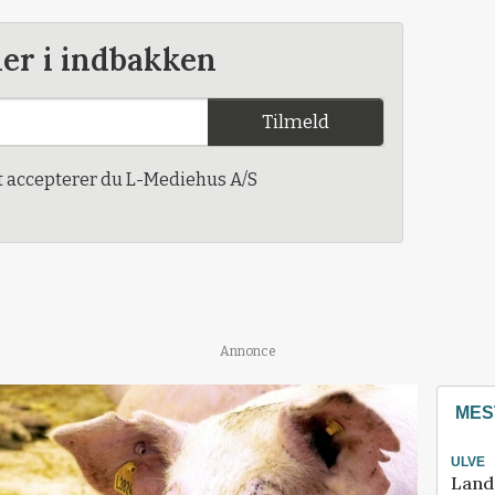
der i indbakken
Tilmeld
t accepterer du L-Mediehus A/S
Annonce
MES
ULVE
Land