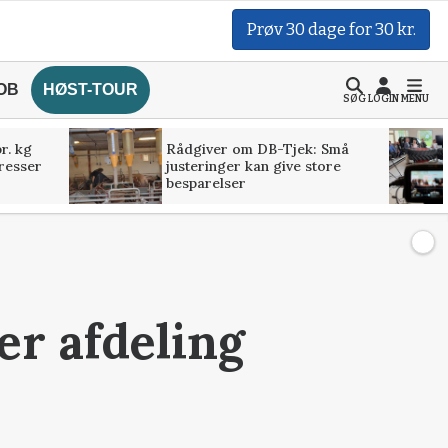
Prøv 30 dage for 30 kr.
OB
HØST-TOUR
SØG
LOGIN
MENU
r. kg
Rådgiver om DB-Tjek: Små
presser
justeringer kan give store
besparelser
r afdeling