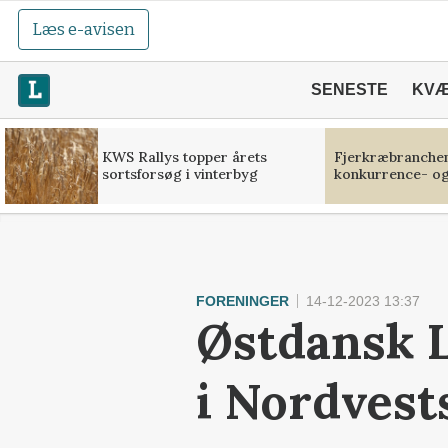
Læs e-avisen
SENESTE
KV
KWS Rallys topper årets
Fjerkræbranchen:
sortsforsøg i vinterbyg
konkurrence- og
FORENINGER
14-12-2023 13:37
Østdansk L
i Nordvest