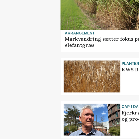
ARRANGEMENT
Markvandring sætter fokus p
elefantgræs
PLANTE
KWS Ra
CAP-I-D
Fjerkr
og pro