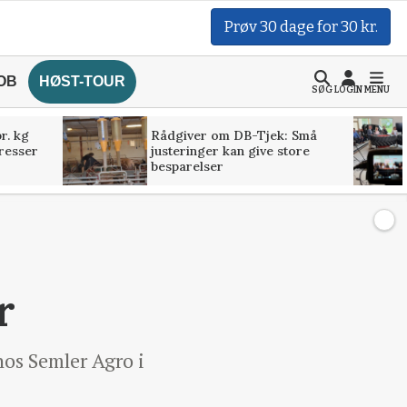
Prøv 30 dage for 30 kr.
OB
HØST-TOUR
SØG
LOGIN
MENU
r. kg
Rådgiver om DB-Tjek: Små
presser
justeringer kan give store
besparelser
r
hos Semler Agro i