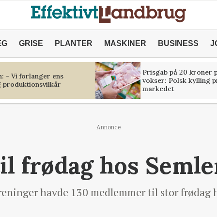
ÆG
GRISE
PLANTER
MASKINER
BUSINESS
J
Prisgab på 20 kroner p
 - Vi forlanger ens
vokser: Polsk kylling 
 produktionsvilkår
markedet
Annonce
til frødag hos Semle
oreninger havde 130 medlemmer til stor frødag 