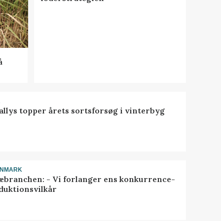
å
R
llys topper årets sortsforsøg i vinterbyg
ANMARK
æbranchen: - Vi forlanger ens konkurrence-
duktionsvilkår