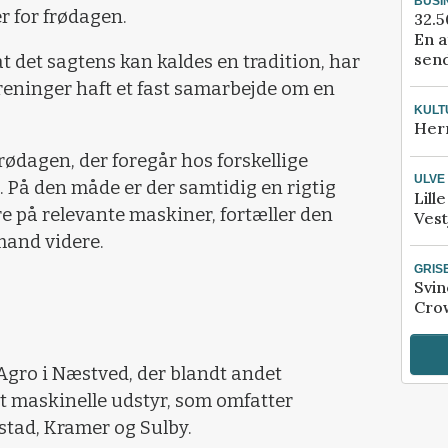
BUSI
r for frødagen.
32.5
En a
send
 det sagtens kan kaldes en tradition, har
oreninger haft et fast samarbejde om en
KULT
Her
frødagen, der foregår hos forskellige
ULVE
 På den måde er der samtidig en rigtig
Lill
re på relevante maskiner, fortæller den
Vest
mand videre.
GRIS
Svin
Crow
 Agro i Næstved, der blandt andet
t maskinelle udstyr, som omfatter
tad, Kramer og Sulby.