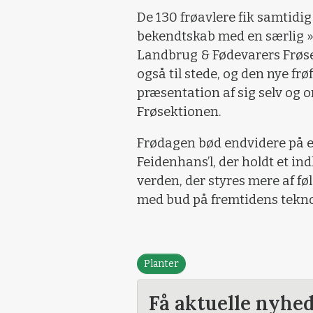
De 130 frøavlere fik samtidi
bekendtskab med en særlig »
Landbrug & Fødevarers Frøsek
også til stede, og den nye fr
præsentation af sig selv og 
Frøsektionen.
Frødagen bød endvidere på e
Feidenhans’l, der holdt et in
verden, der styres mere af fø
med bud på fremtidens tekno
Planter
Få aktuelle nyhe