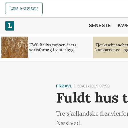
Læs e-avisen
SENESTE
KV
KWS Rallys topper årets
Fjerkræbranchen:
sortsforsøg i vinterbyg
konkurrence- og
FRØAVL
30-01-2019 07:59
Fuldt hus 
Tre sjællandske frøavlerf
Næstved.