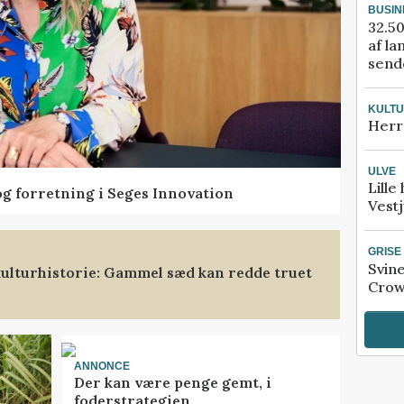
BUSIN
32.50
af la
sende
KULT
Herr
ULVE
Lille
og forretning i Seges Innovation
Vestj
GRISE
Svin
ulturhistorie: Gammel sæd kan redde truet
Crow
ANNONCE
Der kan være penge gemt, i
foderstrategien