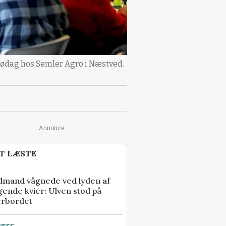
 frødag hos Semler Agro i Næstved.
Annonce
T LÆSTE
dmand vågnede ved lyden af
gende kvier: Ulven stod på
erbordet