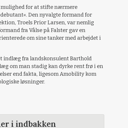
g mulighed for at stifte nærmere
debutant«. Den nyvalgte formand for
tion, Troels Prior Larsen, var nemlig
øformand fra Vålse på Falster gav en
orienterede om sine tanker med arbejdet i
t indlæg fra landskonsulent Barthold
dlæg om man stadig kan dyrke rent frø i en
lelser end fakta, ligesom Amobility kom
logiske løsninger.
der i indbakken