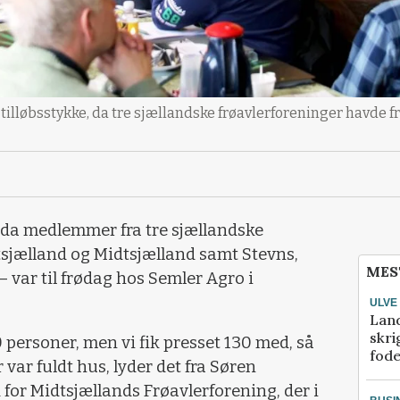
t tilløbsstykke, da tre sjællandske frøavlerforeninger havde
, da medlemmer fra tre sjællandske
tsjælland og Midtsjælland samt Stevns,
MES
var til frødag hos Semler Agro i
ULVE
Lan
skri
120 personer, men vi fik presset 130 med, så
fod
 var fuldt hus, lyder det fra Søren
for Midtsjællands Frøavlerforening, der i