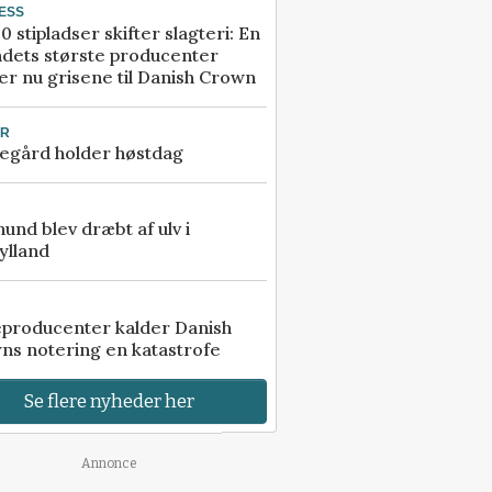
ESS
0 stipladser skifter slagteri: En
ndets største producenter
r nu grisene til Danish Crown
UR
egård holder høstdag
 hund blev dræbt af ulv i
ylland
eproducenter kalder Danish
ns notering en katastrofe
Se flere nyheder her
Annonce