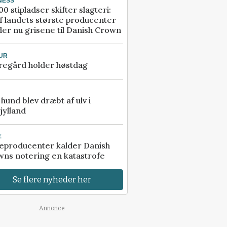
NESS
00 stipladser skifter slagteri:
f landets største producenter
er nu grisene til Danish Crown
UR
regård holder høstdag
e hund blev dræbt af ulv i
jylland
E
eproducenter kalder Danish
ns notering en katastrofe
Se flere nyheder her
Annonce