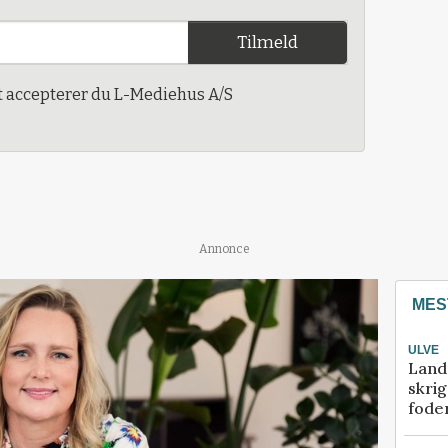
Tilmeld
t accepterer du L-Mediehus A/S
Annonce
MES
ULVE
Land
skrig
fode