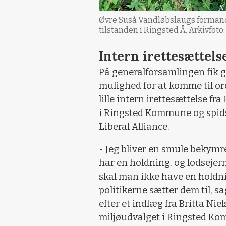
Øvre Suså Vandløbslaugs formand,
tilstanden i Ringsted Å. Arkivfoto
Intern irettesættels
På generalforsamlingen fik
mulighed for at komme til or
lille intern irettesættelse 
i Ringsted Kommune og spids
Liberal Alliance.
- Jeg bliver en smule bekymre
har en holdning, og lodsejer
skal man ikke have en holdni
politikerne sætter dem til, 
efter et indlæg fra Britta Ni
miljøudvalget i Ringsted K