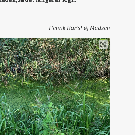
eden, så det tangerer løgn.
Henrik Karlshøj Madsen