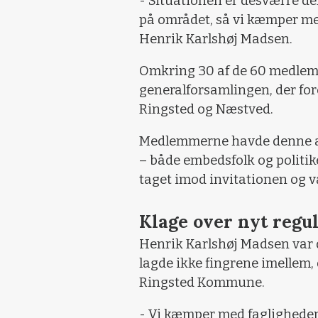
- Situationen er desværre de
på området, så vi kæmper m
Henrik Karlshøj Madsen.
Omkring 30 af de 60 medlemm
generalforsamlingen, der fo
Ringsted og Næstved.
Medlemmerne havde denne af
– både embedsfolk og politi
taget imod invitationen og va
Klage over nyt regul
Henrik Karlshøj Madsen var d
lagde ikke fingrene imellem,
Ringsted Kommune.
- Vi kæmper med fagligheden,