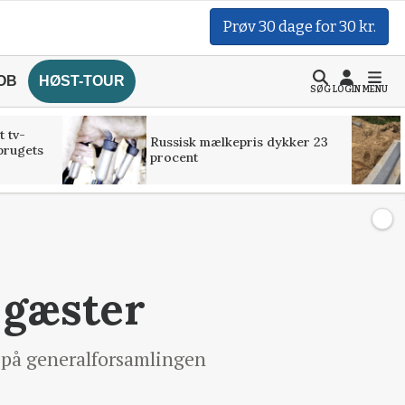
Prøv 30 dage for 30 kr.
OB
HØST-TOUR
SØG
LOGIN
MENU
t tv-
Russisk mælkepris dykker 23
brugets
procent
 gæster
 på generalforsamlingen