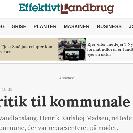
ÆG
GRISE
PLANTER
MASKINER
BUSINESS
J
Ejer eller medejer? Ny
Tjek: Små justeringer kan
format udfordrer land
relser
ejerstruktur
Annonce
 10:33
itik til kommunale
Vandløbslaug, Henrik Karlshøj Madsen, rettede
 Kommune, der var repræsenteret på mødet.