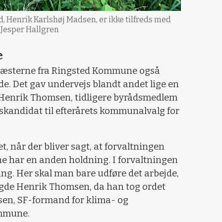
 Henrik Karlshøj Madsen, er ikke tilfreds med
: Jesper Hallgren
e
 gæsterne fra Ringsted Kommune også
de. Det gav undervejs blandt andet lige en
fra Henrik Thomsen, tidligere byrådsmedlem
kandidat til efterårets kommunalvalg for
t, når der bliver sagt, at forvaltningen
ne har en anden holdning. I forvaltningen
ng. Her skal man bare udføre det arbejde,
sagde Henrik Thomsen, da han tog ordet
elsen, SF-formand for klima- og
ommune.