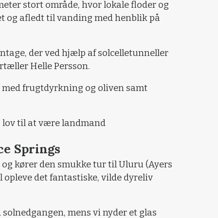
eter stort område, hvor lokale floder og
t og afledt til vanding med henblik på
ntage, der ved hjælp af solcelletunneller
ortæller Helle Persson.
d med frugtdyrkning og oliven samt
 lov til at være landmand
ice Springs
gs og kører den smukke tur til Uluru (Ayers
l opleve det fantastiske, vilde dyreliv
ed solnedgangen, mens vi nyder et glas