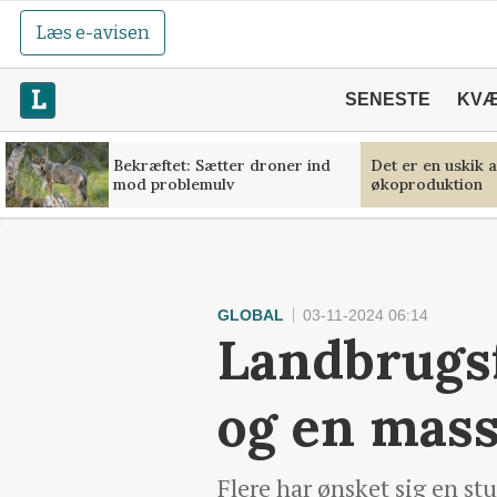
Læs e-avisen
SENESTE
KV
Bekræftet: Sætter droner ind
Det er en uskik 
mod problemulv
økoproduktion
GLOBAL
03-11-2024 06:14
Landbrugsf
og en mass
Flere har ønsket sig en st