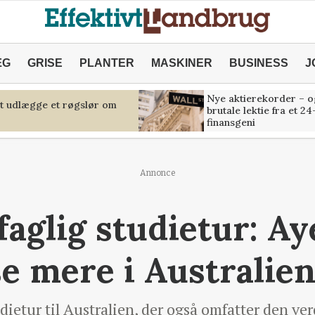
ÆG
GRISE
PLANTER
MASKINER
BUSINESS
J
Nye aktierekorder – o
at udlægge et røgslør om
brutale lektie fra et 24
finansgeni
Annonce
aglig studietur: Ay
e mere i Australie
udietur til Australien, der også omfatter den v