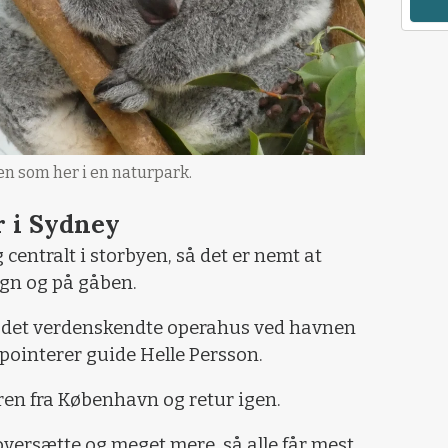
en som her i en naturpark.
r i Sydney
 centralt i storbyen, så det er nemt at
n og på gåben.
 er det verdenskendte operahus ved havnen
 pointerer guide Helle Persson.
ren fra København og retur igen.
oversætte og meget mere, så alle får mest