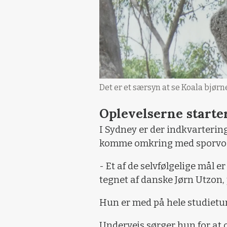
Det er et særsyn at se Koala bjørn
Oplevelserne starte
I Sydney er der indkvartering
komme omkring med sporvog
- Et af de selvfølgelige mål
tegnet af danske Jørn Utzon,
Hun er med på hele studietu
Undervejs sørger hun for at 