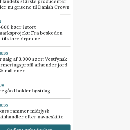
f landets største producenter
er nu grisene til Danish Crown
G
600 køer i stort
marksprojekt: Fra beskeden
t til store drømme
NESS
r salg af 3.000 søer: Vestfynsk
rmeringsprofil afhænder jord
85 millioner
UR
regård holder høstdag
NESS
kurs rammer midtjysk
inhandler efter navneskifte