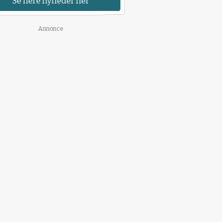
Se flere nyheder her
Annonce