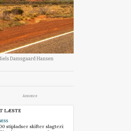
: Niels Damsgaard Hansen
Annonce
T LÆSTE
NESS
00 stipladser skifter slagteri: