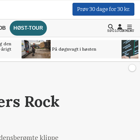
Prøv 30 dage for 30 kr.
OB
HØST-TOUR
SØG
LOGIN
MENU
g den
-årigt
På døgnvagt i høsten
ers Rock
n
erdensberømte klippe