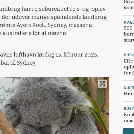
En a
send
ndbrug har rejsebureauet rejs-og-oplev
tur, der udover mange spændende landbrug
KVÆ
ømte Ayers Rock, Sydney, masser af
500-
australiere for at nævne
bar
star
avns lufthavn lørdag 15. februar 2025,
BUSI
Efte
bai til Sydney.
opfo
for 
KULT
Her
BUSI
Kon
mask