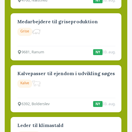
4700, Næstved
03. aug.
NY
Medarbejdere til griseproduktion
Grise
9681, Ranum
03. aug.
NY
Kalvepasser til ejendom i udvikling søges
Kalve
6392, Bolderslev
03. aug.
NY
Leder til klimastald