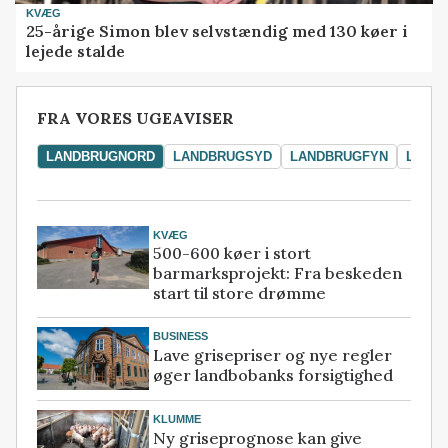
KVÆG
25-årige Simon blev selvstændig med 130 køer i
lejede stalde
FRA VORES UGEAVISER
LANDBRUGNORD
LANDBRUGSYD
LANDBRUGFYN
LAND
KVÆG
500-600 køer i stort
barmarksprojekt: Fra beskeden
start til store drømme
BUSINESS
Lave grisepriser og nye regler
øger landbobanks forsigtighed
KLUMME
Ny griseprognose kan give