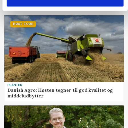
københavnsk restaurantkæde
HØST-TOUR
PLANTER
Danish Agro: Høsten tegner til god kvalitet og
middeludbytter