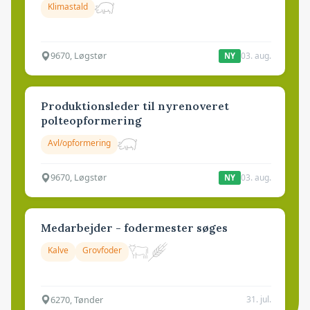
Klimastald
9670, Løgstør
03. aug.
NY
Produktionsleder til nyrenoveret
polteopformering
Avl/opformering
9670, Løgstør
03. aug.
NY
Medarbejder - fodermester søges
Kalve
Grovfoder
6270, Tønder
31. jul.