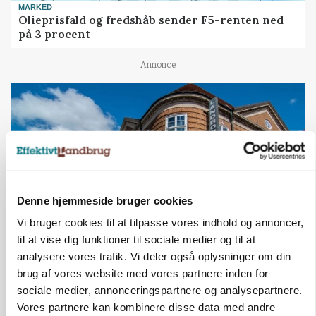
MARKED
Olieprisfald og fredshåb sender F5-renten ned
på 3 procent
Annonce
Denne hjemmeside bruger cookies
Vi bruger cookies til at tilpasse vores indhold og annoncer,
til at vise dig funktioner til sociale medier og til at
analysere vores trafik. Vi deler også oplysninger om din
BUSINESS
Lave grisepriser og nye regler øger landbobanks
brug af vores website med vores partnere inden for
forsigtighed
sociale medier, annonceringspartnere og analysepartnere.
Vores partnere kan kombinere disse data med andre
Annonce