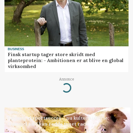
BUSINESS
Finsk startup tager store skridt med
planteprotein: - Ambitionen er at blive en global
virksomhed
Annonce
Loading...
GRISE
Engang eksportsucces – nu kulturhistorie:
Gammel sæd kan redde truet race