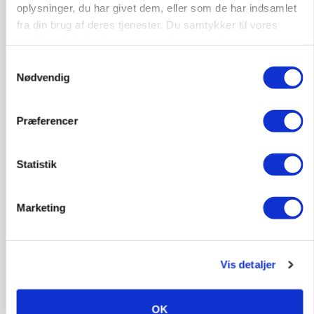
oplysninger, du har givet dem, eller som de har indsamlet
fra din brug af deres tjenester. Du samtykker til vores
KLUMME
Ny griseprognose kan give anledning til et nyt
cookies, hvis du fortsætter med at anvende vores
budgettjek
hjemmeside.
Samtykkevalg
Nødvendig
Annonce
Loading...
Præferencer
Statistik
Marketing
Vis detaljer
BUSINESS
OK
Grambogård får oksekød på menuen hos