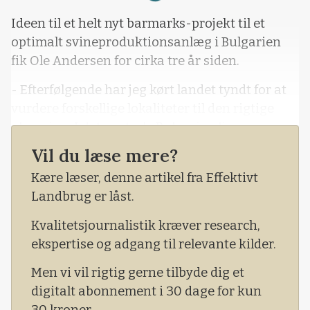
Ideen til et helt nyt barmarks-projekt til et
optimalt svineproduktionsanlæg i Bulgarien
fik Ole Andersen for cirka tre år siden.
- Efterfølgende har jeg kørt landet tyndt for at
vurdere forskellige lokaliteter til den rigtige
placering. I det centrale Bulgarien ligger
allerede en del svineproduktion – men for tæt
Vil du læse mere?
efter min mening.
Kære læser, denne artikel fra Effektivt
Landbrug er låst.
Kvalitetsjournalistik kræver research,
ekspertise og adgang til relevante kilder.
Men vi vil rigtig gerne tilbyde dig et
digitalt abonnement i 30 dage for kun