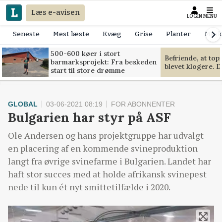
Læs e-avisen
LOGIN
MENU
Seneste
Mest læste
Kvæg
Grise
Planter
Mask
500-600 køer i stort
Befriende, at to
barmarksprojekt: Fra beskeden
blevet klogere. D
start til store drømme
GLOBAL
03-06-2021 08:19
FOR ABONNENTER
Bulgarien har styr på ASF
Ole Andersen og hans projektgruppe har udvalgt
en placering af en kommende svineproduktion
langt fra øvrige svinefarme i Bulgarien. Landet har
haft stor succes med at holde afrikansk svinepest
nede til kun ét nyt smittetilfælde i 2020.