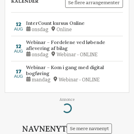
KALENDER
Se flere arrangementer
InterCount kursus Online
12
AUG
onsdag
Online
Webinar – Fordelene ved løbende
12
aflevering af bilag
AUG
onsdag
Webinar - ONLINE
Webinar – Kom i gang med digital
17
bogføring
AUG
mandag
Webinar - ONLINE
Annonce
Loading...
NAVNENYT
Se mere navnenyt