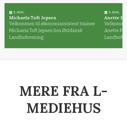
3. AUG.
3. AUG.
Michaela Toft Jepsen
Anette Pl
Velkommen til økonomiassistent trainee
Velkommen 
Michaela Toft Jepsen hos Østdansk
Anette Pl
Landboforening
Landbofor
MERE FRA L-
MEDIEHUS