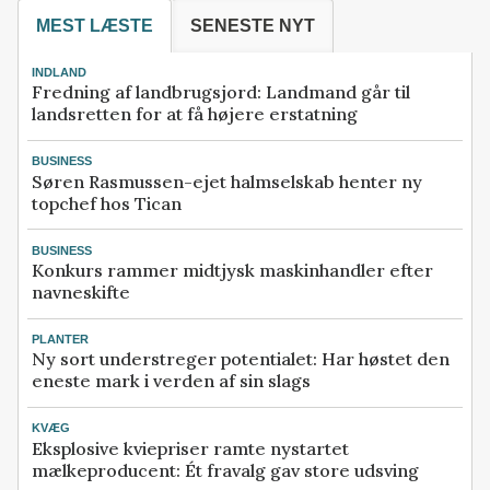
MEST LÆSTE
SENESTE NYT
INDLAND
Fredning af landbrugsjord: Landmand går til
landsretten for at få højere erstatning
BUSINESS
Søren Rasmussen-ejet halmselskab henter ny
topchef hos Tican
BUSINESS
Konkurs rammer midtjysk maskinhandler efter
navneskifte
PLANTER
Ny sort understreger potentialet: Har høstet den
eneste mark i verden af sin slags
KVÆG
Eksplosive kviepriser ramte nystartet
mælkeproducent: Ét fravalg gav store udsving