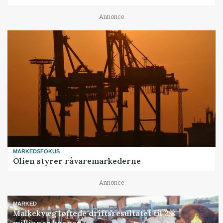
Annonce
MARKEDSFOKUS
Olien styrer råvaremarkederne
Annonce
MARKED
Malkekvæg løftede driftsresultatet til 2,8
millioner kroner