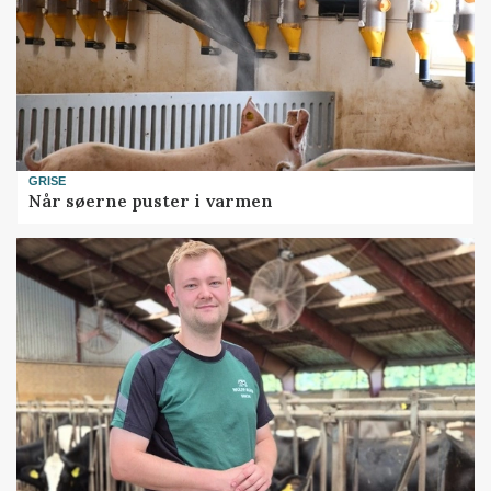
GRISE
Når søerne puster i varmen