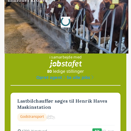
Loading...
Annonce
Jobs
i samarbejde med
80
ledige stillinger
Opret agent
Se alle jobs
Lastbilchauffør søges til Henrik Haves
Maskinstation
Godstransport