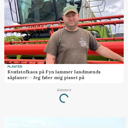
PLANTER
Kvælstofkaos på Fyn lammer landmænds
såplaner: - Jeg føler mig pisset på
Annonce
Loading...
MARKED
Høstpres kan sænke hvedeprisen yderligere