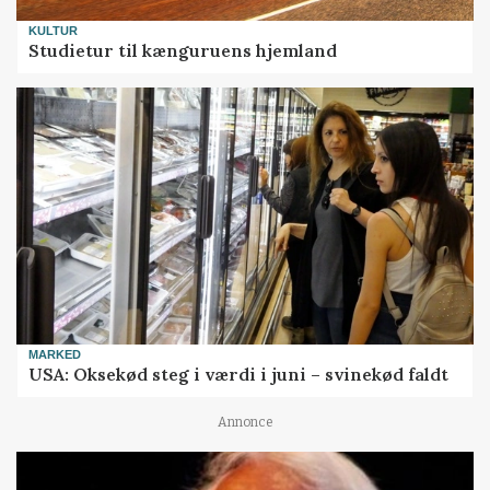
KULTUR
Studietur til kænguruens hjemland
MARKED
USA: Oksekød steg i værdi i juni – svinekød faldt
Annonce