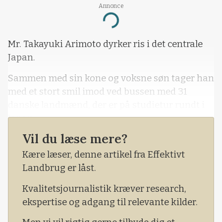
Annonce
Loading...
Mr. Takayuki Arimoto dyrker ris i det centrale
Japan.
Sammen med sin kone og voksne søn tager han
med et stort smil imod ved bussen med 31
danske landmænd, der er på studietur rundt i
Japan.
Vil du læse mere?
Ingen af de danske landmænd har stor erfaring
med dyrkning af ris, så interessen er tydeligvis
Kære læser, denne artikel fra Effektivt
stor. Er det hårdt og dårligt betalt arbejde med
Landbrug er låst.
den velkendte dyrkning i vand?
Kvalitetsjournalistik kræver research,
ekspertise og adgang til relevante kilder.