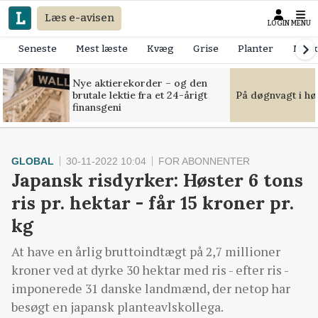
Læs e-avisen
LOGIN
MENU
Seneste
Mest læste
Kvæg
Grise
Planter
Mask
Nye aktierekorder – og den
brutale lektie fra et 24-årigt
På døgnvagt i hø
finansgeni
GLOBAL
30-11-2022 10:04
FOR ABONNENTER
Japansk risdyrker: Høster 6 tons
ris pr. hektar - får 15 kroner pr.
kg
At have en årlig bruttoindtægt på 2,7 millioner
kroner ved at dyrke 30 hektar med ris - efter ris -
imponerede 31 danske landmænd, der netop har
besøgt en japansk planteavlskollega.