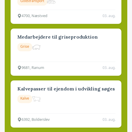
Godstransport
4700, Næstved
03. aug.
Medarbejdere til griseproduktion
Grise
9681, Ranum
03. aug.
Kalvepasser til ejendom i udvikling søges
Kalve
6392, Bolderslev
03. aug.