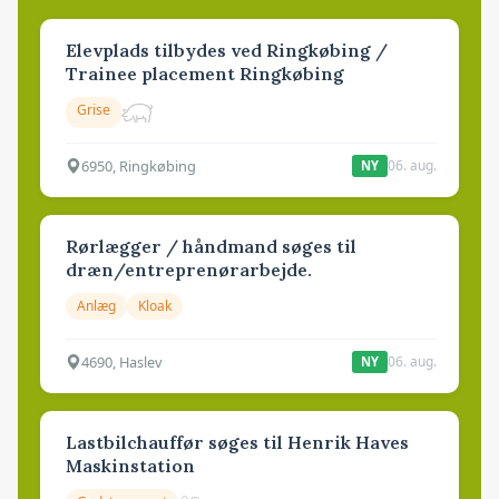
Elevplads tilbydes ved Ringkøbing /
Trainee placement Ringkøbing
Grise
6950, Ringkøbing
06. aug.
NY
Rørlægger / håndmand søges til
dræn/entreprenørarbejde.
Anlæg
Kloak
4690, Haslev
06. aug.
NY
Lastbilchauffør søges til Henrik Haves
Maskinstation