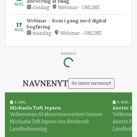
aflevering af bilag
AUG
onsdag
Webinar - ONLINE
Webinar – Kom i gang med digital
17
bogføring
AUG
mandag
Webinar - ONLINE
Annonce
Loading...
NAVNENYT
Se mere navnenyt
3. AUG.
3. AUG.
Michaela Toft Jepsen
Anette Pl
Velkommen til økonomiassistent trainee
Velkommen 
Michaela Toft Jepsen hos Østdansk
Anette Pl
Landboforening
Landbofor