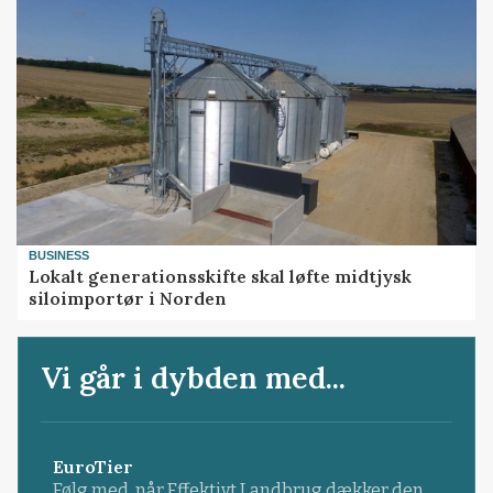
BUSINESS
Lokalt generationsskifte skal løfte midtjysk
siloimportør i Norden
Vi går i dybden med...
EuroTier
Følg med, når Effektivt Landbrug dækker den