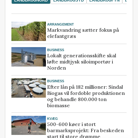
LANDBRUGNORD
LANDBRUGSYD
LANDBRUGFYN
LAND
ARRANGEMENT
Markvandring sætter fokus på
elefantgræs
BUSINESS
Lokalt generationsskifte skal
løfte midtjysk siloimportør i
Norden
BUSINESS
Efter lån på 182 millioner: Sindal
Biogas vil fordoble produktionen
og behandle 800.000 ton
biomasse
KVÆG
500-600 køer i stort
barmarksprojekt: Fra beskeden
start til store drømme