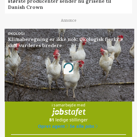
største producenter sender nu grisene til
Danish Crown
Annonce
ØKOLOGI
Klimaberegning er ikke nok: Økologisk fjerkræ
skal vurderes bredere
Annonce
Loading...
Jobs
i samarbejde med
81
ledige stillinger
Opret agent
Se alle jobs