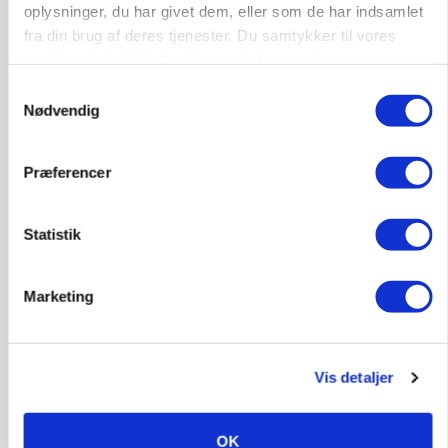
oplysninger, du har givet dem, eller som de har indsamlet
fra din brug af deres tjenester. Du samtykker til vores
MASKINER
Forserie til selvkørende skårlægger afprøves i år
cookies, hvis du fortsætter med at anvende vores
hjemmeside.
Samtykkevalg
Annonce
Nødvendig
ARRANGEMENT
Markvandring sætter fokus på elefantgræs
Præferencer
Annonce
Loading...
Statistik
Marketing
Vis detaljer
OK