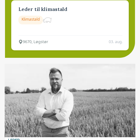
Leder til klimastald
Klimastald
9670, Løgstør
03. aug.