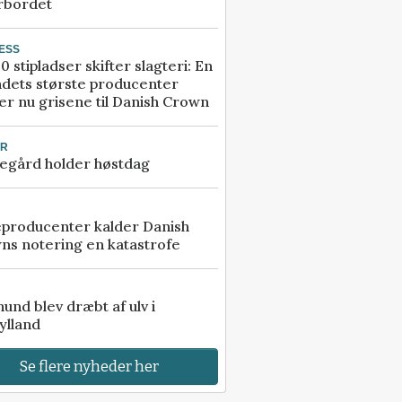
rbordet
ESS
0 stipladser skifter slagteri: En
ndets største producenter
r nu grisene til Danish Crown
UR
egård holder høstdag
eproducenter kalder Danish
ns notering en katastrofe
 hund blev dræbt af ulv i
ylland
Se flere nyheder her