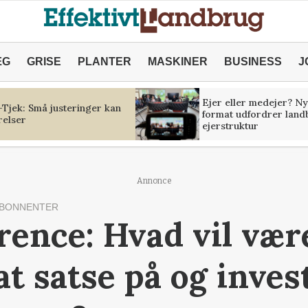
ÆG
GRISE
PLANTER
MASKINER
BUSINESS
J
Ejer eller medejer? Ny
Tjek: Små justeringer kan
format udfordrer land
relser
ejerstruktur
Annonce
ABONNENTER
ence: Hvad vil vær
at satse på og invest