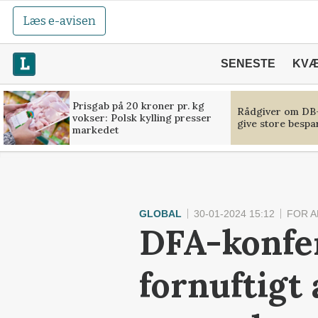
Læs e-avisen
SENESTE
KV
Prisgab på 20 kroner pr. kg
Rådgiver om DB-
vokser: Polsk kylling presser
give store bespa
markedet
GLOBAL
30-01-2024 15:12
FOR 
DFA-konfer
fornuftigt 