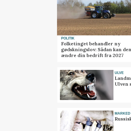
POLITIK
Folketinget behandler ny
gødskningslov: Sådan kan de
ændre din bedrift fra 2027
ULVE
Landma
Ulven 
MARKED
Russis