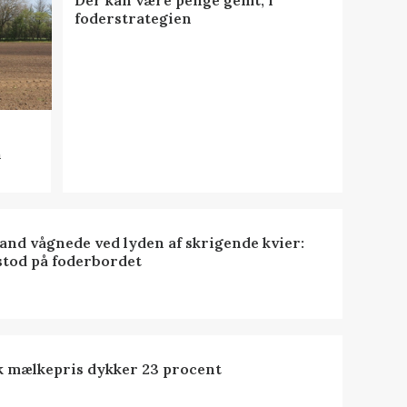
foderstrategien
n
nd vågnede ved lyden af skrigende kvier:
stod på foderbordet
k mælkepris dykker 23 procent