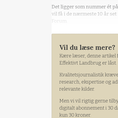
Det ligger som nummer ét på
vil få i de nærmeste 10 år s
Forum.
- Så klima- og biodiversitets
for landbruget fremover, lød
Vil du læse mere?
Innovation, under hans ind
konference i Horsens i freda
Kære læser, denne artikel 
Effektivt Landbrug er låst.
Kvalitetsjournalistik kræv
research, ekspertise og ad
relevante kilder.
Men vi vil rigtig gerne tilb
digitalt abonnement i 30 d
kun 30 kroner.