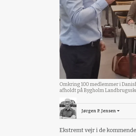
Omkring 100 medlemmer i Danish F
afholdt på Bygholm Landbrugsskole
Jørgen P. Jensen
Ekstremt vejr i de kommende 