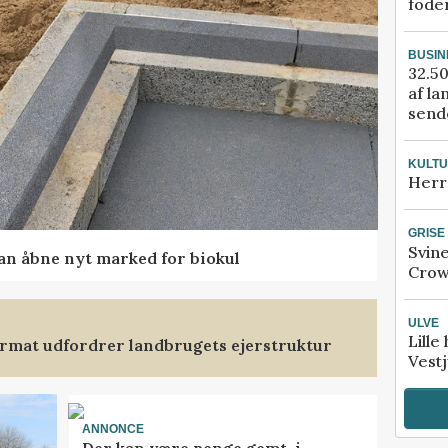
fode
BUSIN
32.50
af la
sende
KULT
Herr
GRISE
Svin
kan åbne nyt marked for biokul
Crow
ULVE
Lille
format udfordrer landbrugets ejerstruktur
Vestj
ANNONCE
Der kan være penge gemt, i