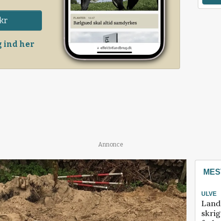
kr
 ind her
Annonce
MES
ULVE
Land
skrig