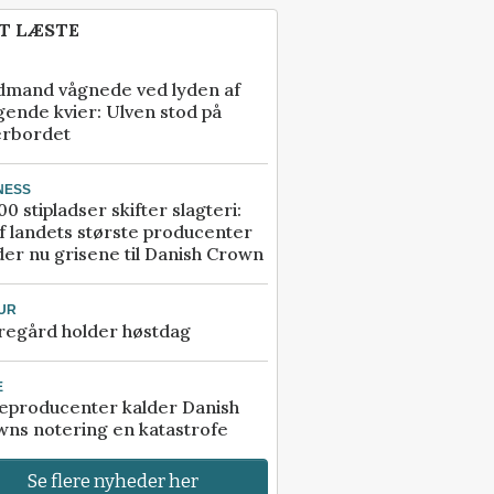
T LÆSTE
dmand vågnede ved lyden af
gende kvier: Ulven stod på
erbordet
NESS
00 stipladser skifter slagteri:
f landets største producenter
er nu grisene til Danish Crown
UR
regård holder høstdag
E
eproducenter kalder Danish
ns notering en katastrofe
Se flere nyheder her