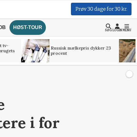
Prøv 30 dage for 30 kr.
OB
HØST-TOUR
SØG
LOGIN
MENU
t tv-
Russisk mælkepris dykker 23
brugets
procent
e
ere i for