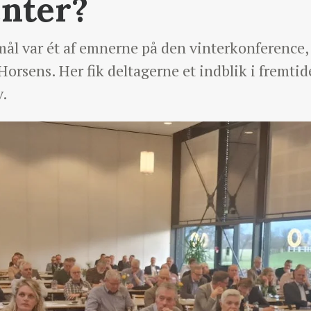
enter?
mål var ét af emnerne på den vinterkonference
 Horsens. Her fik deltagerne et indblik i fremt
v.