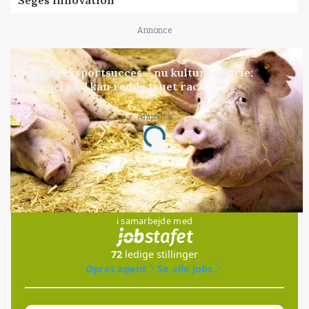
Annonce
GRISE
Engang eksportsucces – nu kulturhistorie:
Gammel sæd kan redde truet race
Annonce
Loading...
Jobs
i samarbejde med
72
ledige stillinger
Opret agent
Se alle jobs