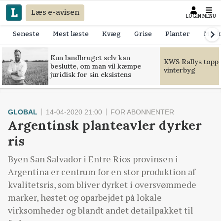
Læs e-avisen
LOGIN
MENU
Seneste
Mest læste
Kvæg
Grise
Planter
Mask
Kun landbruget selv kan
KWS Rallys toppe
beslutte, om man vil kæmpe
vinterbyg
juridisk for sin eksistens
GLOBAL
14-04-2020 21:00
FOR ABONNENTER
Argentinsk planteavler dyrker
ris
Byen San Salvador i Entre Rios provinsen i
Argentina er centrum for en stor produktion af
kvalitetsris, som bliver dyrket i oversvømmede
marker, høstet og oparbejdet på lokale
virksomheder og blandt andet detailpakket til