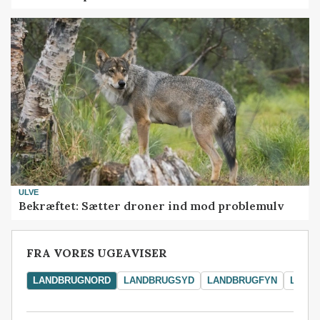
ULVE
Bekræftet: Sætter droner ind mod problemulv
FRA VORES UGEAVISER
LANDBRUGNORD
LANDBRUGSYD
LANDBRUGFYN
LAND