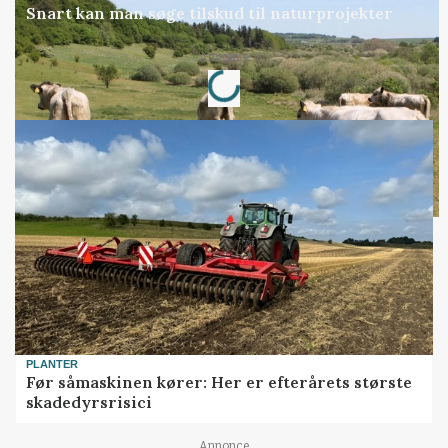
Snart kan man søge tilskud til naturprojekter
Loading...
Annonce
PLANTER
Før såmaskinen kører: Her er efterårets største
skadedyrsrisici
Annonce