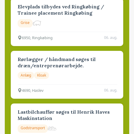
Elevplads tilbydes ved Ringkøbing /
Trainee placement Ringkøbing
Grise
6950, Ringkøbing
06. aug.
Rørlægger / håndmand søges til
dræn/entreprenørarbejde.
Anlæg
Kloak
4690, Haslev
06. aug.
Lastbilchauffør søges til Henrik Haves
Maskinstation
Godstransport