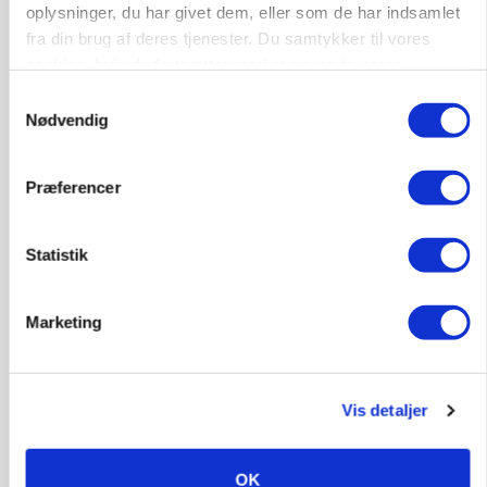
oplysninger, du har givet dem, eller som de har indsamlet
Ejer eller medejer? Nyt tv-format udfordrer
landbrugets ejerstruktur
fra din brug af deres tjenester. Du samtykker til vores
cookies, hvis du fortsætter med at anvende vores
Annonce
hjemmeside.
Samtykkevalg
Nødvendig
MARKED
Russisk mælkepris dykker 23 procent
Loading...
Præferencer
Annonce
Statistik
Marketing
Vis detaljer
OK