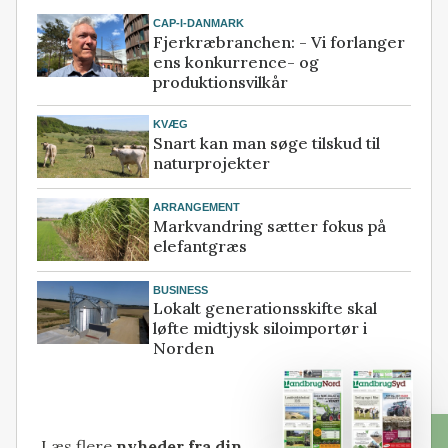
CAP-I-DANMARK
Fjerkræbranchen: - Vi forlanger
ens konkurrence- og
produktionsvilkår
KVÆG
Snart kan man søge tilskud til
naturprojekter
ARRANGEMENT
Markvandring sætter fokus på
elefantgræs
BUSINESS
Lokalt generationsskifte skal
løfte midtjysk siloimportør i
Norden
Læs flere
nyheder fra din