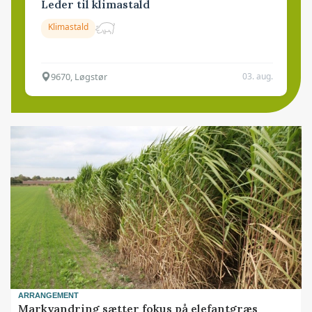
Leder til klimastald
Klimastald
9670, Løgstør
03. aug.
ARRANGEMENT
Markvandring sætter fokus på elefantgræs