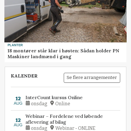
PLANTER
18 montører står klar i høsten: Sådan holder PN
Maskiner landmænd i gang
KALENDER
Se flere arrangementer
InterCount kursus Online
12
AUG
onsdag
Online
Webinar – Fordelene ved løbende
12
aflevering af bilag
AUG
onsdag
Webinar - ONLINE