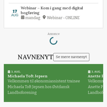
Webinar – Kom i gang med digital
17
bogføring
AUG
mandag
Webinar - ONLINE
Loading...
Annonce
NAVNENYT
Se mere navnenyt
3. AUG.
3. AUG.
Michaela Toft Jepsen
Anette Pl
Velkommen til økonomiassistent trainee
Velkommen 
Michaela Toft Jepsen hos Østdansk
Anette Pl
Landboforening
Landbofor