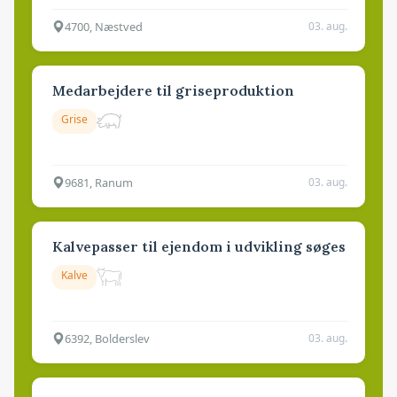
4700, Næstved
03. aug.
Medarbejdere til griseproduktion
Grise
9681, Ranum
03. aug.
Kalvepasser til ejendom i udvikling søges
Kalve
6392, Bolderslev
03. aug.