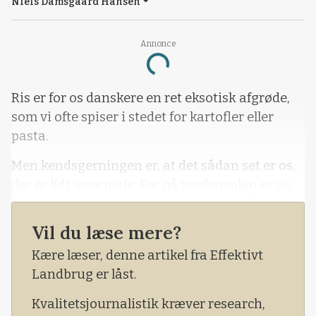
Niels Damsgaard Hansen
Annonce
Loading...
Ris er for os danskere en ret eksotisk afgrøde,
som vi ofte spiser i stedet for kartofler eller
pasta.
Men kendsgerningen er, at det sådan set er os,
der er lidt unormale. For på verdensplan er ris
meget, meget vigtigere end såvel kartofler som
pasta.
Vil du læse mere?
Fakta er nemlig, at for milliarder af mennesker
Kære læser, denne artikel fra Effektivt
er ris den allervigtigste spise, efterfulgt af majs
Landbrug er låst.
og hvede, mens sorghum, byg, havre og rug
Kvalitetsjournalistik kræver research,
med flere globalt kun fylder meget lidt i vores