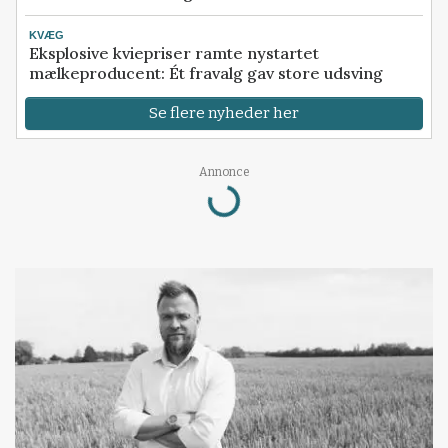
KVÆG
Eksplosive kviepriser ramte nystartet
mælkeproducent: Ét fravalg gav store udsving
Se flere nyheder her
Loading...
Annonce