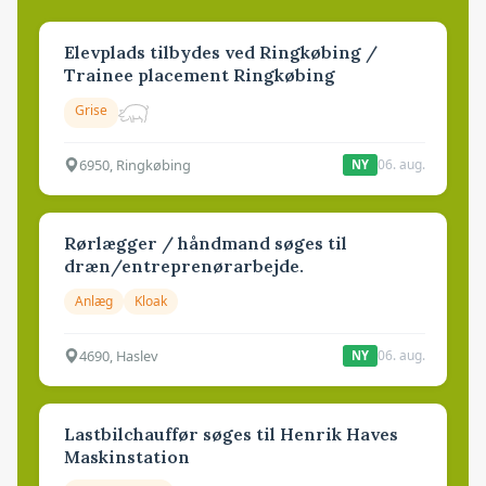
Elevplads tilbydes ved Ringkøbing /
Trainee placement Ringkøbing
Grise
6950, Ringkøbing
06. aug.
NY
Rørlægger / håndmand søges til
dræn/entreprenørarbejde.
Anlæg
Kloak
4690, Haslev
06. aug.
NY
Lastbilchauffør søges til Henrik Haves
Maskinstation