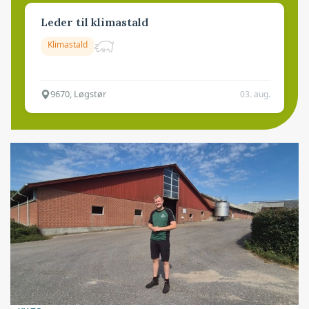
Leder til klimastald
Klimastald
9670, Løgstør
03. aug.