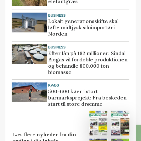
elefantgræs
BUSINESS
Lokalt generationsskifte skal
løfte midtjysk siloimportør i
Norden
BUSINESS
Efter lån på 182 millioner: Sindal
Biogas vil fordoble produktionen
og behandle 800.000 ton
biomasse
KVÆG
500-600 køer i stort
barmarksprojekt: Fra beskeden
start til store drømme
Læs flere
nyheder fra din
region
i din
lokale