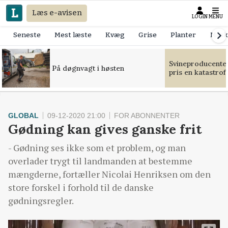
Læs e-avisen
LOGIN
MENU
Seneste
Mest læste
Kvæg
Grise
Planter
Mask
Svineproducente
På døgnvagt i høsten
pris en katastrof
GLOBAL
09-12-2020 21:00
FOR ABONNENTER
Gødning kan gives ganske frit
- Gødning ses ikke som et problem, og man
overlader trygt til landmanden at bestemme
mængderne, fortæller Nicolai Henriksen om den
store forskel i forhold til de danske
gødningsregler.