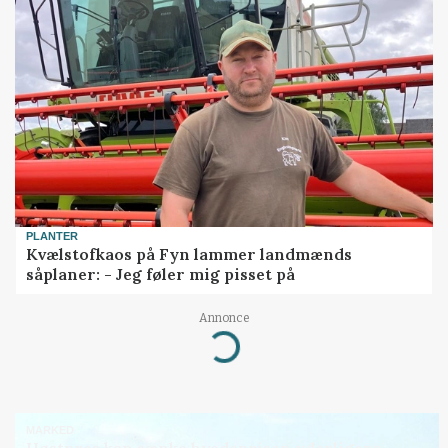
PLANTER
Kvælstofkaos på Fyn lammer landmænds
såplaner: - Jeg føler mig pisset på
Annonce
Loading...
MARKED
Høstpres kan sænke hvedeprisen yderligere