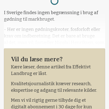
I Sverige findes ingen begrænsning i brug af
gødning til markbruget.
- Her er ingen gødningskvoter, fosforloft eller
krav om indberetning. Det er bare at bruge
al det, man vil, fortæller Nicolai Henriksen, som
er planteavlsrådgiver og bor i Sverige.
Vil du læse mere?
Om der kommer for mange næringsstoffer ud i
vandmiljøet, bliver slet ikke diskuteret på
Kære læser, denne artikel fra Effektivt
samme måde som i Danmark.
Landbrug er låst.
Kvalitetsjournalistik kræver research,
ekspertise og adgang til relevante kilder.
Men vi vil rigtig gerne tilbyde dig et
digitalt abonnement i 30 dage for kun