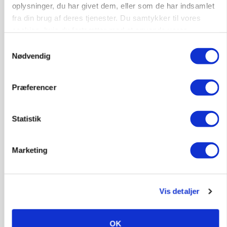
oplysninger, du har givet dem, eller som de har indsamlet
fra din brug af deres tjenester. Du samtykker til vores
MASKINER
cookies, hvis du fortsætter med at anvende vores
Forserie til selvkørende skårlægger afprøves i år
hjemmeside.
Samtykkevalg
Annonce
Nødvendig
ARRANGEMENT
Markvandring sætter fokus på elefantgræs
Præferencer
Annonce
Statistik
Loading...
Marketing
Vis detaljer
OK