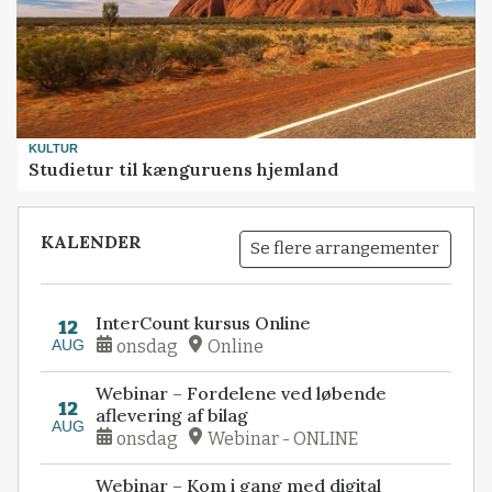
KULTUR
Studietur til kænguruens hjemland
KALENDER
Se flere arrangementer
InterCount kursus Online
12
AUG
onsdag
Online
Webinar – Fordelene ved løbende
12
aflevering af bilag
AUG
onsdag
Webinar - ONLINE
Webinar – Kom i gang med digital