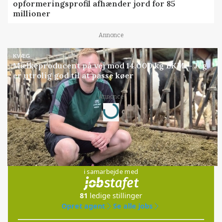
opformeringsprofil afhænder jord for 85
millioner
Annonce
KVÆG
Mælkeproducent på vej mod 14.000 kg EKM: - Jeg
er utrolig god til at passe køer
Loading...
Annonce
Jobs
i samarbejde med
81
ledige stillinger
Opret agent
Se alle jobs