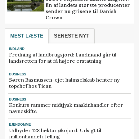
En af landets største producenter
sender nu grisene til Danish
Crown
MEST LÆSTE
SENESTE NYT
INDLAND
Fredning af landbrugsjord: Landmand går til
landsretten for at få højere erstatning
BUSINESS
Søren Rasmussen-ejet halmselskab henter ny
topchef hos Tican
BUSINESS
Konkurs rammer midtjysk maskinhandler efter
navneskifte
EJENDOMME
Udbyder 128 hektar økojord: Udsigt til
millionhandel i Jelling