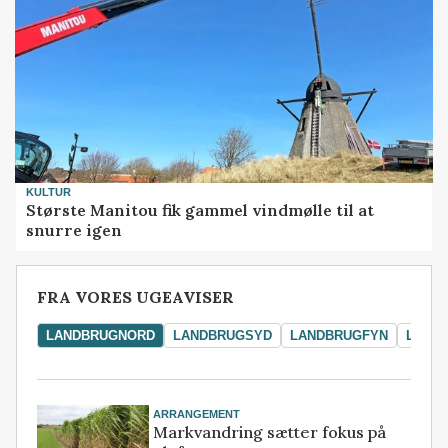
KULTUR
Største Manitou fik gammel vindmølle til at
snurre igen
FRA VORES UGEAVISER
LANDBRUGNORD
LANDBRUGSYD
LANDBRUGFYN
LAND
ARRANGEMENT
Markvandring sætter fokus på