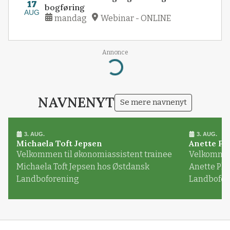
17
bogføring
AUG
mandag
Webinar - ONLINE
Annonce
Loading...
NAVNENYT
Se mere navnenyt
3. AUG.
3. AUG.
Michaela Toft Jepsen
Anette Pl
Velkommen til økonomiassistent trainee
Velkommen 
Michaela Toft Jepsen hos Østdansk
Anette Pl
Landboforening
Landbofor