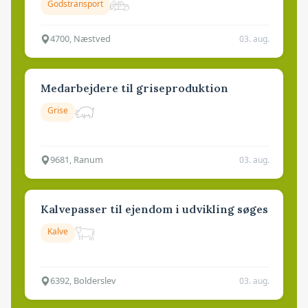
Godstransport
4700, Næstved
03. aug.
Medarbejdere til griseproduktion
Grise
9681, Ranum
03. aug.
Kalvepasser til ejendom i udvikling søges
Kalve
6392, Bolderslev
03. aug.