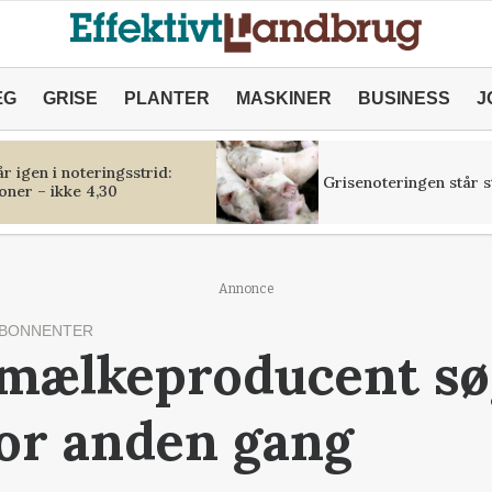
ÆG
GRISE
PLANTER
MASKINER
BUSINESS
J
r igen i noteringsstrid:
Grisenoteringen står st
oner – ikke 4,30
Annonce
ABONNENTER
 mælkeproducent s
or anden gang