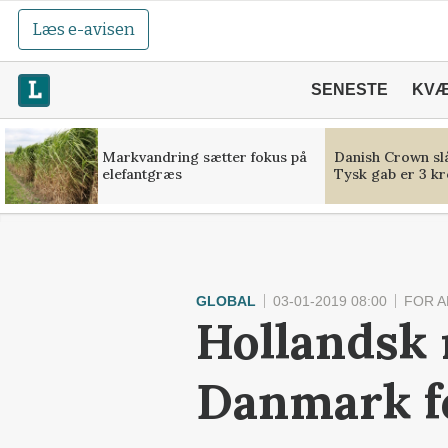
Læs e-avisen
SENESTE
KV
Markvandring sætter fokus på
Danish Crown slå
elefantgræs
Tysk gab er 3 kr
GLOBAL
03-01-2019 08:00
FOR 
Hollandsk
Danmark f