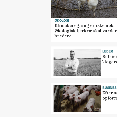
ØKOLOGI
Klimaberegning er ikke nok:
Økologisk fjerkræ skal vurde
bredere
LEDER
Befrie
klogere
BUSINES
Efter s
opform