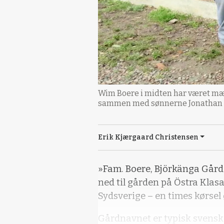
Wim Boere i midten har været mæl
sammen med sønnerne Jonathan Boe
Erik Kjærgaard Christensen
»Fam. Boere, Björkänga Gård«
ned til gården på Östra Klas
Sydsverige – en times kørsel
Gårdnavnet er typisk sven