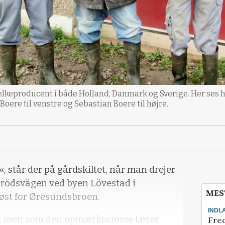
keproducent i både Holland, Danmark og Sverige. Her ses h
re til venstre og Sebastian Boere til højre.
, står der på gårdskiltet, når man drejer
arödsvägen ved byen Lövestad i
MES
 øst for Øresundsbroen.
INDL
sk, men som den opmærksomme læser
Fred