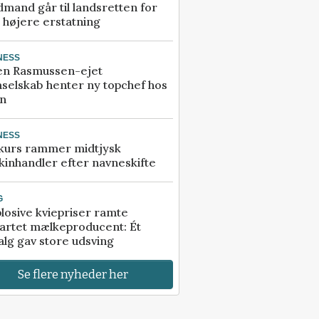
mand går til landsretten for
å højere erstatning
NESS
en Rasmussen-ejet
selskab henter ny topchef hos
an
NESS
kurs rammer midtjysk
inhandler efter navneskifte
G
losive kviepriser ramte
artet mælkeproducent: Ét
alg gav store udsving
Se flere nyheder her