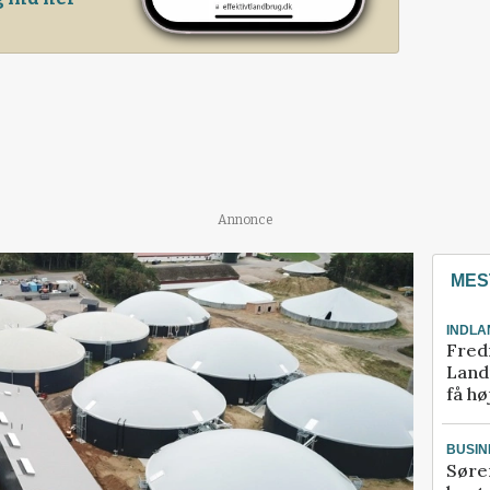
Annonce
MES
INDLA
Fred
Landm
få hø
BUSIN
Søre