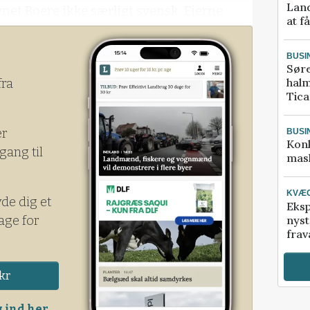
Land
vnet Boere ikke særligt svensk. Ejerne
at f
.
BUSI
Sør
halm
fra
Tic
er
BUSI
Kon
gang til
mask
KVÆ
yde dig et
Eksp
age for
nyst
frav
kr
 ind her