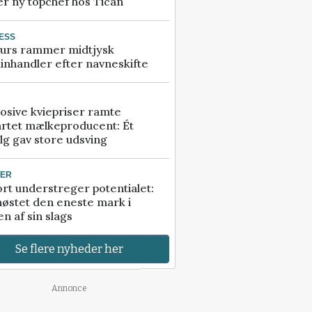
r ny topchef hos Tican
ESS
urs rammer midtjysk
inhandler efter navneskifte
osive kviepriser ramte
artet mælkeproducent: Ét
lg gav store udsving
TER
rt understreger potentialet:
høstet den eneste mark i
n af sin slags
Se flere nyheder her
Annonce