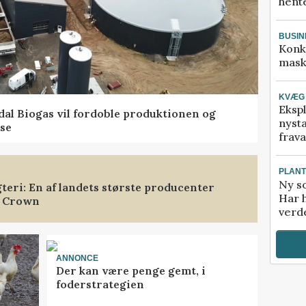
hente
BUSIN
Konk
mask
KVÆG
Ekspl
ndal Biogas vil fordoble produktionen og
nyst
se
frava
PLAN
Ny so
gteri: En af landets største producenter
Har 
h Crown
verde
ANNONCE
Der kan være penge gemt, i
foderstrategien