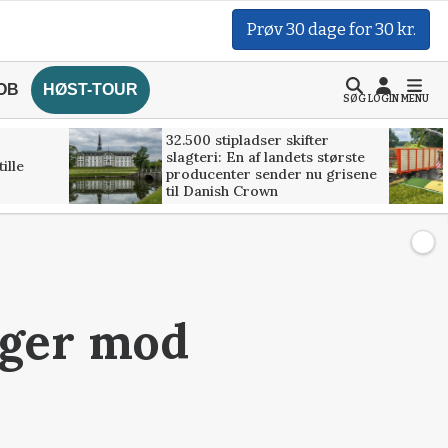
Prøv 30 dage for 30 kr.
OB
HØST-TOUR
SØG
LOGIN
MENU
32.500 stipladser skifter
slagteri: En af landets største
ille
producenter sender nu grisene
til Danish Crown
øger mod