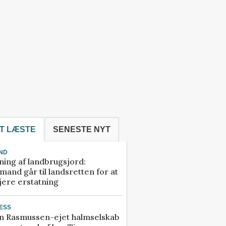
T LÆSTE
SENESTE NYT
ND
ning af landbrugsjord:
and går til landsretten for at
jere erstatning
ESS
n Rasmussen-ejet halmselskab