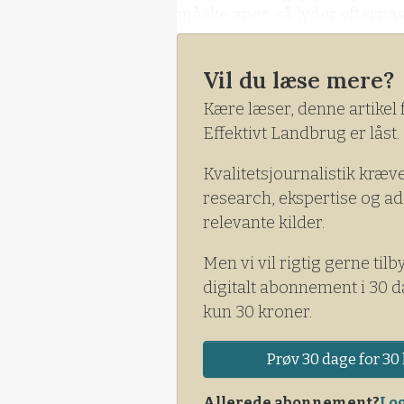
måske aner, så lyder efterna
stammer da også fra Holland
Vil du læse mere?
Kære læser, denne artikel 
Effektivt Landbrug er låst.
Kvalitetsjournalistik kræv
research, ekspertise og ad
relevante kilder.
Men vi vil rigtig gerne tilb
digitalt abonnement i 30 d
kun 30 kroner.
Prøv 30 dage for 30 
Allerede abonnement?
Log