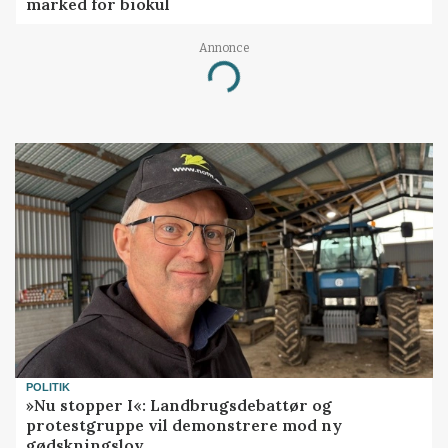
marked for biokul
Annonce
Loading...
POLITIK
»Nu stopper I«: Landbrugsdebattør og
protestgruppe vil demonstrere mod ny
gødskningslov