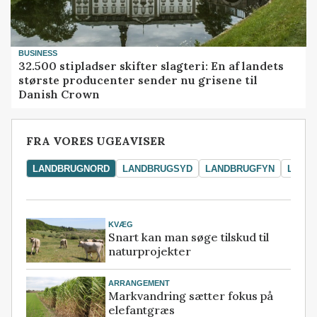
BUSINESS
32.500 stipladser skifter slagteri: En af landets
største producenter sender nu grisene til
Danish Crown
FRA VORES UGEAVISER
LANDBRUGNORD
LANDBRUGSYD
LANDBRUGFYN
LAND
KVÆG
Snart kan man søge tilskud til
naturprojekter
ARRANGEMENT
Markvandring sætter fokus på
elefantgræs