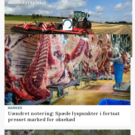
skadedyrsrisici
Annonce
Loading...
MARKED
Uændret notering: Spæde lyspunkter i fortsat
presset marked for oksekød