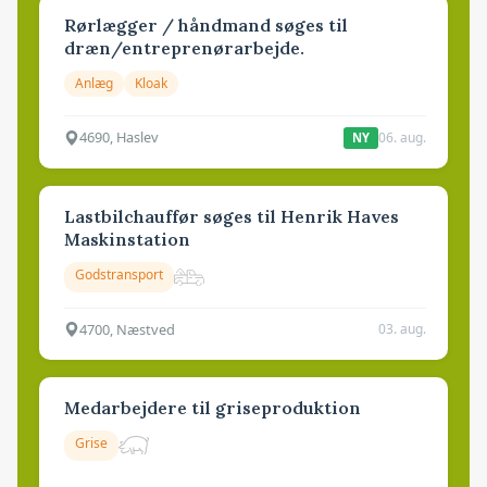
Rørlægger / håndmand søges til
dræn/entreprenørarbejde.
Anlæg
Kloak
4690, Haslev
06. aug.
NY
Lastbilchauffør søges til Henrik Haves
Maskinstation
Godstransport
4700, Næstved
03. aug.
Medarbejdere til griseproduktion
Grise