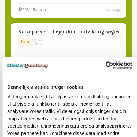
9681, Ranum
03. aug.
Kalvepasser til ejendom i udvikling søges
Kalve
6392, Bolderslev
03. aug.
Leder til klimastald
Denne hjemmeside bruger cookies
Klimastald
Vi bruger cookies til at tilpasse vores indhold og annoncer,
til at vise dig funktioner til sociale medier og til at
analysere vores trafik. Vi deler også oplysninger om din
9670, Løgstør
03. aug.
brug af vores website med vores partnere inden for
sociale medier, annonceringspartnere og analysepartnere.
Vores partnere kan kombinere disse data med andre