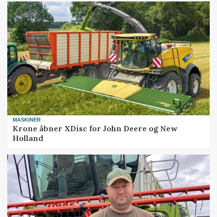
MASKINER
Krone åbner XDisc for John Deere og New
Holland