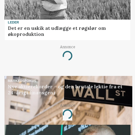
LEDER
Det er en uskik at udlægge et røgslør om
økoproduktion
Annonce
Loading...
MARKEDSFOKUS
Nye aktierekorder – og den brutale lektie fra et
24-årigt finansgeni
Annonce
Loading...