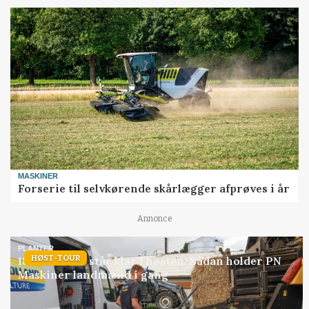
MASKINER
Forserie til selvkørende skårlægger afprøves i år
Annonce
PLANTER
HØST-TOUR
18 montører står klar i høsten: Sådan holder PN
Maskiner landmænd i gang
Annonce