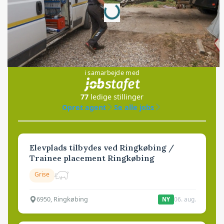
Loading...
Jobs
i samarbejde med
77
ledige stillinger
Opret agent
Se alle jobs
Elevplads tilbydes ved Ringkøbing /
Trainee placement Ringkøbing
Grise
6950, Ringkøbing
06. aug.
NY