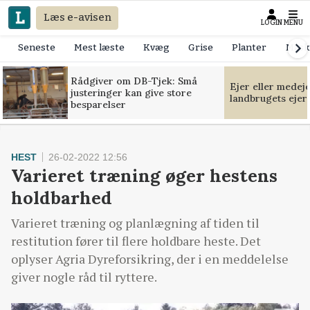
Læs e-avisen
LOGIN
MENU
Seneste
Mest læste
Kvæg
Grise
Planter
Mask
Rådgiver om DB-Tjek: Små
Ejer eller medej
justeringer kan give store
landbrugets ejer
besparelser
HEST
26-02-2022 12:56
Varieret træning øger hestens
holdbarhed
Varieret træning og planlægning af tiden til
restitution fører til flere holdbare heste. Det
oplyser Agria Dyreforsikring, der i en meddelelse
giver nogle råd til ryttere.