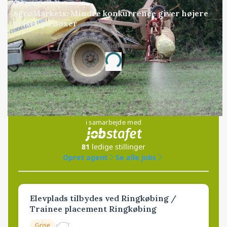
MARKED
AgroMarkets: Mindre konkurrence giver højere
priser på Boxer
Annonce
Loading...
Jobs
i samarbejde med
81
ledige stillinger
Opret agent
Se alle jobs
Elevplads tilbydes ved Ringkøbing /
Trainee placement Ringkøbing
Grise