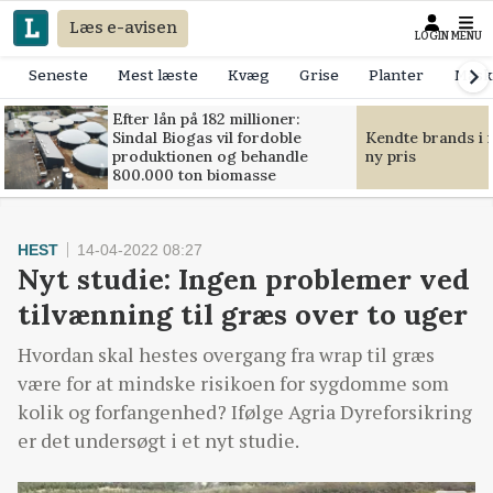
Læs e-avisen
LOGIN
MENU
Seneste
Mest læste
Kvæg
Grise
Planter
Mask
Efter lån på 182 millioner:
Sindal Biogas vil fordoble
Kendte brands i f
produktionen og behandle
ny pris
800.000 ton biomasse
HEST
14-04-2022 08:27
Nyt studie: Ingen problemer ved
tilvænning til græs over to uger
Hvordan skal hestes overgang fra wrap til græs
være for at mindske risikoen for sygdomme som
kolik og forfangenhed? Ifølge Agria Dyreforsikring
er det undersøgt i et nyt studie.