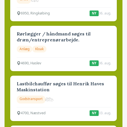
6950, Ringkøbing
06. aug.
NY
Rørlægger / håndmand søges til
dræn/entreprenørarbejde.
Anlæg
Kloak
4690, Haslev
06. aug.
NY
Lastbilchauffør søges til Henrik Haves
Maskinstation
Godstransport
4700, Næstved
03. aug.
NY