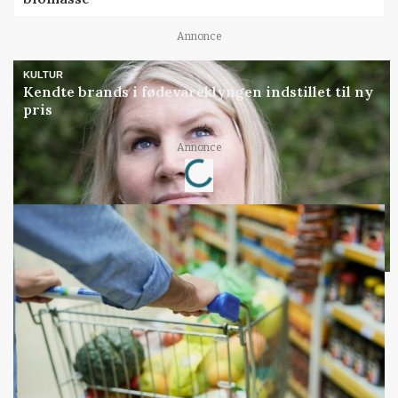
Annonce
KULTUR
Kendte brands i fødevareklyngen indstillet til ny
pris
Loading...
Annonce