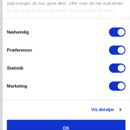
oplysninger, du har givet dem, eller som de har indsamlet
9670, Løgstør
03. aug.
fra din brug af deres tjenester. Du samtykker til vores
cookies, hvis du fortsætter med at anvende vores
hjemmeside.
Samtykkevalg
Nødvendig
Præferencer
Statistik
Marketing
ULVE
Droner og AI kan afsløre ulvens jagtadfærd
Vis detaljer
OK