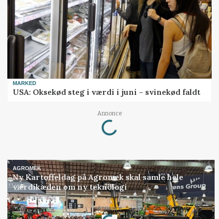
MARKED
USA: Oksekød steg i værdi i juni – svinekød faldt
Loading...
Annonce
AGROMEK
Ny Kartoffeldag på Agromek skal samle hele
værdikæden om ny teknologi
Loading...
Annonce