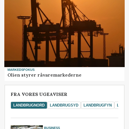
MARKEDSFOKUS
Olien styrer råvaremarkederne
FRA VORES UGEAVISER
LANDBRUGNORD
LANDBRUGSYD
LANDBRUGFYN
LAND
BUSINESS