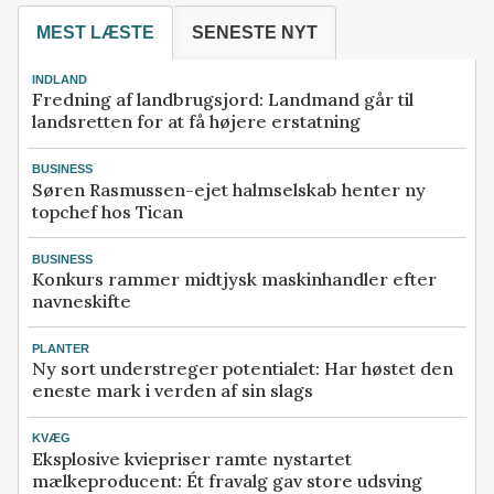
MEST LÆSTE
SENESTE NYT
INDLAND
Fredning af landbrugsjord: Landmand går til
landsretten for at få højere erstatning
BUSINESS
Søren Rasmussen-ejet halmselskab henter ny
topchef hos Tican
BUSINESS
Konkurs rammer midtjysk maskinhandler efter
navneskifte
PLANTER
Ny sort understreger potentialet: Har høstet den
eneste mark i verden af sin slags
KVÆG
Eksplosive kviepriser ramte nystartet
mælkeproducent: Ét fravalg gav store udsving