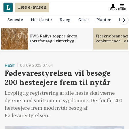
Læs e-avisen
LOGIN
MENU
Seneste
Mest læste
Kvæg
Grise
Planter
Mask
KWS Rallys topper årets
Fjerkræbranchen:
sortsforsøg i vinterbyg
konkurrence- og
HEST
06-09-2023 07:04
Fødevarestyrelsen vil besøge
200 hesteejere frem til nytår
Lovpligtig registrering af alle heste skal værne
dyrene mod smitsomme sygdomme. Derfor får 200
hesteejere frem mod nytår besøg af
Fødevarestyrelsen.