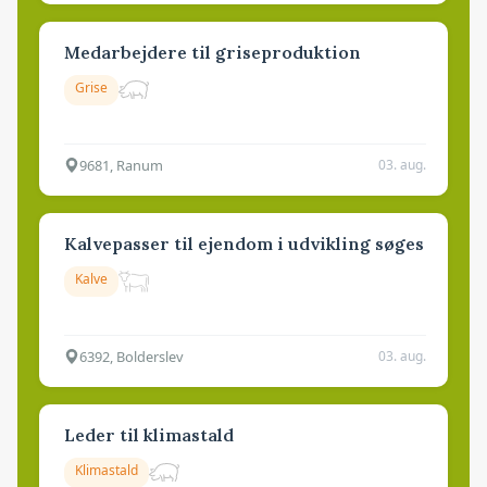
Medarbejdere til griseproduktion
Grise
9681, Ranum
03. aug.
Kalvepasser til ejendom i udvikling søges
Kalve
6392, Bolderslev
03. aug.
Leder til klimastald
Klimastald