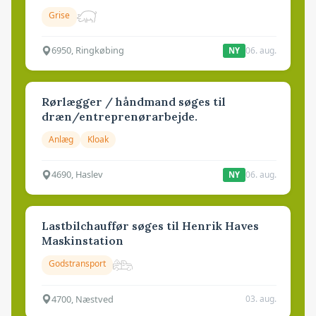
Grise
6950, Ringkøbing
06. aug.
NY
Rørlægger / håndmand søges til
dræn/entreprenørarbejde.
Anlæg
Kloak
4690, Haslev
06. aug.
NY
Lastbilchauffør søges til Henrik Haves
Maskinstation
Godstransport
4700, Næstved
03. aug.