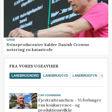
GRISE
Svineproducenter kalder Danish Crowns
notering en katastrofe
FRA VORES UGEAVISER
LANDBRUGNORD
LANDBRUGSYD
LANDBRUGFYN
LAND
CAP-I-DANMARK
Fjerkræbranchen: - Vi forlanger
ens konkurrence- og
produktionsvilkår