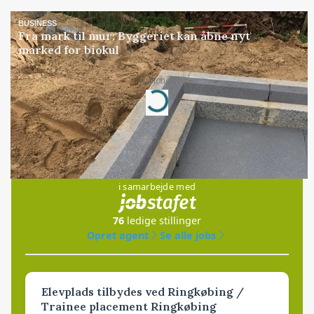
BUSINESS
Fra mark til mur: Byggeriet kan åbne nyt
marked for biokul
Annonce
Loading...
Jobs
i samarbejde med
76
ledige stillinger
Opret agent
Se alle jobs
Elevplads tilbydes ved Ringkøbing /
Trainee placement Ringkøbing