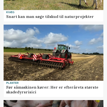
KVÆG
Snart kan man søge tilskud til naturprojekter
PLANTER
Før såmaskinen kører: Her er efterårets største
skadedyrsrisici