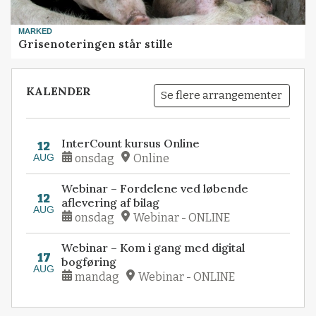
MARKED
Grisenoteringen står stille
KALENDER
Se flere arrangementer
InterCount kursus Online
12
AUG
onsdag
Online
Webinar – Fordelene ved løbende
12
aflevering af bilag
AUG
onsdag
Webinar - ONLINE
Webinar – Kom i gang med digital
17
bogføring
AUG
mandag
Webinar - ONLINE