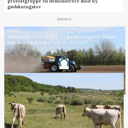
protestgruppe vil demonstrere mod ny
gødskningslov
Annonce
POLITIK
Folketinget behandler ny gødskningslov: Sådan
kan den ændre din bedrift fra 2027
Annonce
Loading...