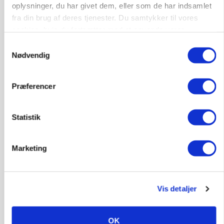
oplysninger, du har givet dem, eller som de har indsamlet
fra din brug af deres tjenester. Du samtykker til vores
cookies, hvis du fortsætter med at anvende vores
hjemmeside.
Samtykkevalg
GRISE
Nødvendig
Rådgiver om DB-Tjek: Små justeringer kan give
store besparelser
Præferencer
Annonce
Loading...
Statistik
Marketing
Vis detaljer
OK