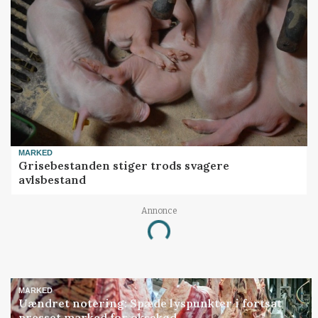
MARKED
Grisebestanden stiger trods svagere
avlsbestand
Annonce
Loading...
MARKED
Uændret notering: Spæde lyspunkter i fortsat
presset marked for oksekød